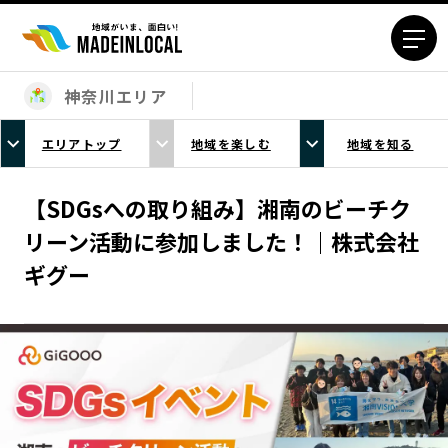
神奈川エリア
エリアから探す
エリアトップ
地域を楽しむ
地域を知る
北海道エリア
青森エリア
岩手エリア
宮城エリア
【SDGsへの取り組み】湘南のビーチク
秋田エリア
山形エリア
リーン活動に参加しました！｜株式会社
福島エリア
茨城エリア
ギグー
栃木エリア
群馬エリア
埼玉エリア
千葉エリア
東京23区エリア
多摩エリア
神奈川エリア
新潟エリア
富山エリア
石川エリア
福井エリア
山梨エリア