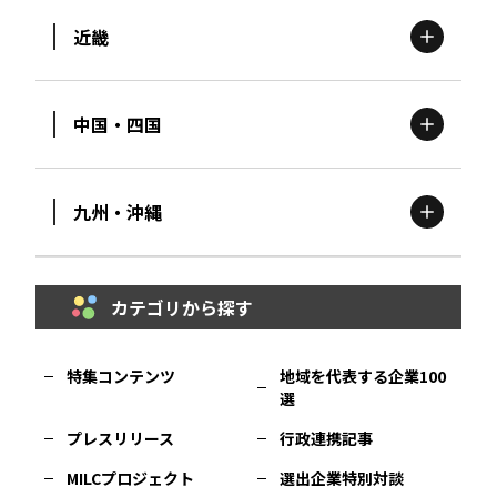
近畿
新潟
エリア
栃木
エリア
岩手
エリア
中国・四国
滋賀
エリア
富山
エリア
群馬
エリア
宮城
エリア
九州・沖縄
鳥取
エリア
京都
エリア
石川
エリア
埼玉
エリア
秋田
エリア
カテゴリから探す
福岡
エリア
島根
エリア
大阪市
エリア
福井
エリア
千葉
エリア
山形
エリア
特集コンテンツ
地域を代表する企業100
選
佐賀
エリア
岡山
エリア
北摂
エリア
長野
エリア
東京23区
エリア
福島
エリア
プレスリリース
行政連携記事
MILCプロジェクト
選出企業特別対談