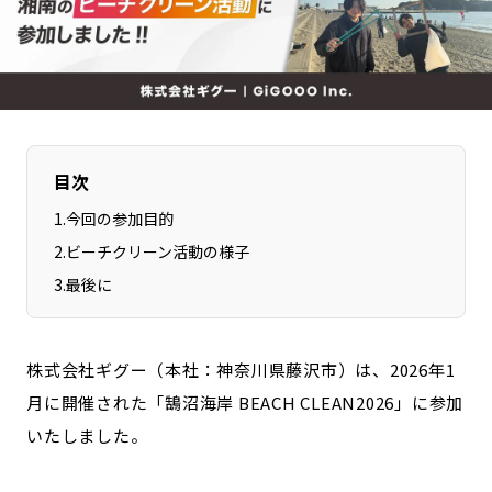
長野エリア
岐阜エリア
静岡エリア
愛知エリア
三重エリア
滋賀エリア
京都エリア
大阪市エリア
北摂エリア
堺・泉州エリア
目次
河内エリア
兵庫エリア
1
.
今回の参加目的
奈良エリア
和歌山エリア
2
.
ビーチクリーン活動の様子
鳥取エリア
島根エリア
3
.
最後に
岡山エリア
広島エリア
山口エリア
徳島エリア
株式会社ギグー（本社：神奈川県藤沢市）は、2026年1
香川エリア
愛媛エリア
月に開催された「鵠沼海岸 BEACH CLEAN2026」に参加
高知エリア
福岡エリア
いたしました。
佐賀エリア
長崎エリア
熊本エリア
大分エリア