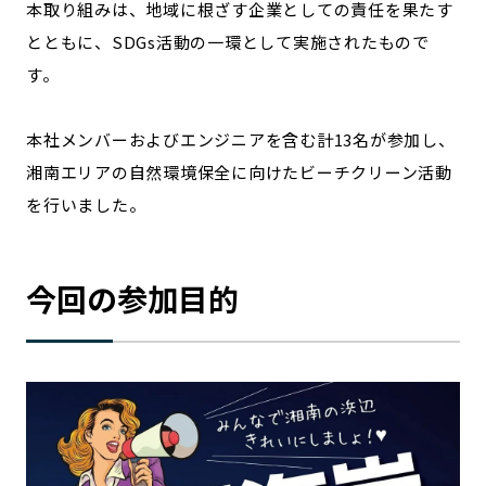
本取り組みは、地域に根ざす企業としての責任を果たす
宮崎エリア
鹿児島エリア
とともに、SDGs活動の一環として実施されたもので
沖縄エリア
す。
カテゴリから探す
本社メンバーおよびエンジニアを含む計13名が参加し、
湘南エリアの自然環境保全に向けたビーチクリーン活動
特集コンテンツ
地域を代表する 企業100選
を行いました。
プレスリリース
行政連携記事
MILCプロジェクト
選出企業特別対談
Localist
SDGsの先駆者
今回の参加目的
イベント
飲食店
地域豆知識
ニッポンの百選大全集
Sporkle
「人」から探す