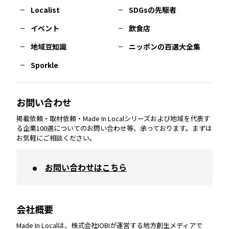
長崎
エリア
広島
エリア
堺・泉州
エリア
岐阜
エリア
多摩
エリア
Localist
SDGsの先駆者
イベント
飲食店
熊本
エリア
山口
エリア
河内
エリア
静岡
エリア
神奈川
エリア
地域豆知識
ニッポンの百選大全集
Sporkle
大分
エリア
徳島
エリア
兵庫
エリア
愛知
エリア
山梨
エリア
お問い合わせ
掲載依頼・取材依頼・Made In Localシリーズおよび地域を代表す
宮崎
エリア
香川
エリア
奈良
エリア
三重
エリア
る企業100選についてのお問い合わせ等、承っております。まずは
お気軽にご相談ください。
お問い合わせはこちら
鹿児島
エリア
愛媛
エリア
和歌山
エリア
会社概要
沖縄
エリア
高知
エリア
Made In Localは、株式会社IOBIが運営する地方創生メディアで