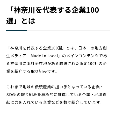
宮崎エリア
鹿児島エリア
「
神奈川
を代表する企業100
沖縄エリア
選」とは
カテゴリから探す
特集コンテンツ
地域を代表する 企業100選
「
神奈川
を代表する企業100選」とは、日本一の地方創
プレスリリース
行政連携記事
生メディア「Made In Local」のメインコンテンツであ
MILCプロジェクト
選出企業特別対談
る
神奈川
に本社所在地がある厳選された限定100社の企
Localist
SDGsの先駆者
業を紹介する取り組みです。
イベント
飲食店
地域豆知識
ニッポンの百選大全集
これまで地域の伝統産業の担い手となっている企業・
Sporkle
SDGsの取り組みを積極的に推進している企業・地域貢
献に力を入れている企業などを数々紹介しています。
「人」から探す