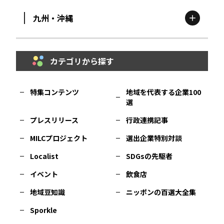
九州・沖縄
鳥取
エリア
京都
エリア
石川
エリア
埼玉
エリア
秋田
エリア
カテゴリから探す
福岡
エリア
島根
エリア
大阪市
エリア
福井
エリア
千葉
エリア
山形
エリア
特集コンテンツ
地域を代表する企業100
選
佐賀
エリア
岡山
エリア
北摂
エリア
長野
エリア
東京23区
エリア
福島
エリア
プレスリリース
行政連携記事
MILCプロジェクト
選出企業特別対談
長崎
エリア
広島
エリア
堺・泉州
エリア
岐阜
エリア
多摩
エリア
Localist
SDGsの先駆者
イベント
飲食店
熊本
エリア
山口
エリア
河内
エリア
静岡
エリア
神奈川
エリア
地域豆知識
ニッポンの百選大全集
Sporkle