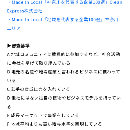
・Made In Local「
神奈川
を代表する企業100選」
Clean
記事ライター
アンバサダー
Express株式会社
・Made In Local「地域を代表する企業100選」
神奈川
お問い合わせ
会社概要
エリア
▶︎審査基準
A 地域コミュニティに積極的に参加するなど、社会活動
に会社を挙げて取り組んでいる
B 地元の名産や地場産業と言われるビジネスに携わって
いる
C 若手の育成に力を入れている
D 他社にはない独自の技術やビジネスモデルを持ってい
る
E 成長マーケットで事業をしている
F 地域平均よりも高い給与水準を実現している