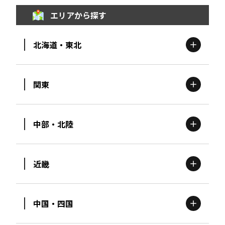
エリアから探す
北海道・東北
関東
北海道
エリア
中部・北陸
茨城
エリア
青森
エリア
近畿
新潟
エリア
栃木
エリア
岩手
エリア
中国・四国
滋賀
エリア
富山
エリア
群馬
エリア
宮城
エリア