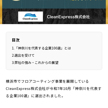
長野エリア
岐阜エリア
静岡エリア
愛知エリア
三重エリア
滋賀エリア
京都エリア
大阪市エリア
北摂エリア
堺・泉州エリア
目次
河内エリア
兵庫エリア
1
.
「神奈川を代表する企業100選」とは
奈良エリア
和歌山エリア
2
.
選出を受けて
鳥取エリア
島根エリア
3
.
弊社の強み・これからの展望
岡山エリア
広島エリア
山口エリア
徳島エリア
横浜市でフロアコーティング事業を展開している
香川エリア
愛媛エリア
CleanExpress株式会社が令和7年10月「神奈川を代表す
高知エリア
福岡エリア
る企業100選」に選出されました。
佐賀エリア
長崎エリア
熊本エリア
大分エリア