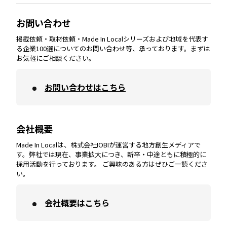
大分
エリア
徳島
エリア
兵庫
エリア
愛知
エリア
山梨
エリア
お問い合わせ
掲載依頼・取材依頼・Made In Localシリーズおよび地域を代表す
宮崎
エリア
香川
エリア
奈良
エリア
三重
エリア
る企業100選についてのお問い合わせ等、承っております。まずは
お気軽にご相談ください。
お問い合わせはこちら
鹿児島
エリア
愛媛
エリア
和歌山
エリア
会社概要
沖縄
エリア
高知
エリア
Made In Localは、株式会社IOBIが運営する地方創生メディアで
す。弊社では現在、事業拡大につき、新卒・中途ともに積極的に
採用活動を行っております。 ご興味のある方はぜひご一読くださ
い。
会社概要はこちら