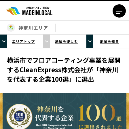
神奈川エリア
エリアから探す
エリアトップ
地域を楽しむ
地域を知る
北海道エリア
青森エリア
岩手エリア
宮城エリア
横浜市でフロアコーティング事業を展開
秋田エリア
山形エリア
するCleanExpress株式会社が「神奈川
福島エリア
茨城エリア
を代表する企業100選」に選出
栃木エリア
群馬エリア
埼玉エリア
千葉エリア
東京23区エリア
多摩エリア
神奈川エリア
新潟エリア
富山エリア
石川エリア
福井エリア
山梨エリア