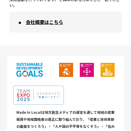
い。
会社概要はこちら
Made In Localは地方創生メディアの運営を通して地域の産業
振興や地域間格差の是正に取り組んでおり、「産業と技術革新
の基盤をつくろう」・「人や国の不平等をなくそう」・「住み