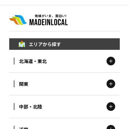
エリアから探す
北海道・東北
関東
北海道
エリア
中部・北陸
茨城
エリア
青森
エリア