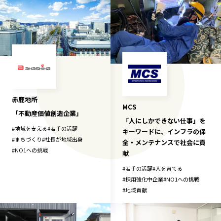
記事ライター
アンバサダー
お問い合わせ
会社概要
赤鹿地所
MCS
「不動産価値創造企業」
「人にしかできない仕事」を
#
地域を支える
#
若手の活躍
キーワードに、インフラの保
#
まちづくり
#
社長が地域出身
全・メンテナンスで社会に貢
#
NO1への挑戦
献
#
若手の活躍
#
人を育てる
#
採用強化中企業
#
NO1への挑戦
#
地域貢献