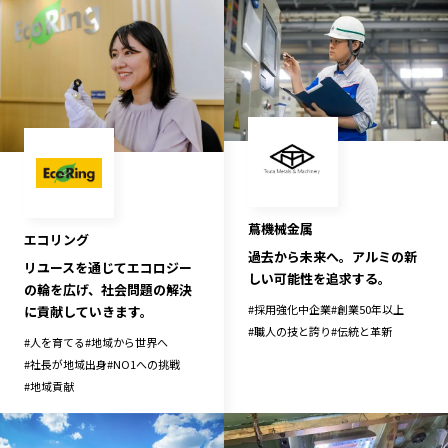
宮崎エリア
鹿児島エリア
沖縄エリア
カテゴリから探す
特集コンテンツ
地域を代表する 企業100選
プレスリリース
行政連携記事
蔦機械金属
MILCプロジェクト
選出企業特別対談
エコリング
過去から未来へ。アルミの新
Localist
SDGsの先駆者
リユースを通じてエコロジー
しい可能性を追求する。
の輪を広げ、社会問題の解決
イベント
飲食店
#
採用強化中企業
#
創業50年以上
に貢献していきます。
地域豆知識
ニッポンの百選大全集
#
職人の技と誇り
#
伝統と革新
#
人を育てる
#
地域から世界へ
Sporkle
#
社長が地域出身
#
NO1への挑戦
#
地域貢献
「人」から探す