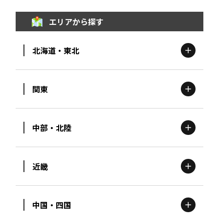
エリアから探す
北海道・東北
関東
北海道
エリア
中部・北陸
茨城
エリア
青森
エリア
近畿
新潟
エリア
栃木
エリア
岩手
エリア
中国・四国
滋賀
エリア
富山
エリア
群馬
エリア
宮城
エリア