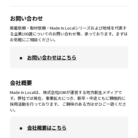
大分
エリア
徳島
エリア
兵庫
エリア
愛知
エリア
山梨
エリア
お問い合わせ
掲載依頼・取材依頼・Made In Localシリーズおよび地域を代表す
宮崎
エリア
香川
エリア
奈良
エリア
三重
エリア
る企業100選についてのお問い合わせ等、承っております。まずは
お気軽にご相談ください。
お問い合わせはこちら
鹿児島
エリア
愛媛
エリア
和歌山
エリア
会社概要
沖縄
エリア
高知
エリア
Made In Localは、株式会社IOBIが運営する地方創生メディアで
す。弊社では現在、事業拡大につき、新卒・中途ともに積極的に
採用活動を行っております。 ご興味のある方はぜひご一読くださ
い。
会社概要はこちら