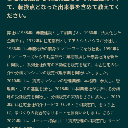
て、転換点となった出来事を含めて教えてく
記事ライター
アンバサダー
ださい。
お問い合わせ
会社概要
弊社は1958年に赤鹿建設として創業され、1960年に法人化した
企業です。1972年に住宅部門としてアカシカハウスが分社し、
1986年には赤鹿地所の前身サンコーフーズを分社化。1990年に
サンコーフーズから不動産部門に業種転換した赤鹿地所を新た
に開設し、系列会社保有の不動産を販売を経て、中古住宅の仲
介や分譲マンションの販売代理事業を開始いたしました。
2010年には、賃貸マンションの管理業務に本格的に参入し、管
理業としての基盤を強化。2018年には同業他社が手掛ける分譲
地の受託販売を開始し、分譲販売の実績をさらに拡大し、2019
年には住宅会社紹介サービス「いえとち相談窓口」を立ち上
げ、家づくりの総合的なサポートを展開いたします。さらに
2021年には、オーナー様向けに「賃貸管理の相談窓口」サービ