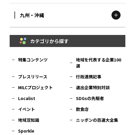
九州・沖縄
鳥取
エリア
京都
エリア
石川
エリア
埼玉
エリア
秋田
エリア
カテゴリから探す
福岡
エリア
島根
エリア
大阪市
エリア
福井
エリア
千葉
エリア
山形
エリア
特集コンテンツ
地域を代表する企業100
選
佐賀
エリア
岡山
エリア
北摂
エリア
長野
エリア
東京23区
エリア
福島
エリア
プレスリリース
行政連携記事
MILCプロジェクト
選出企業特別対談
長崎
エリア
広島
エリア
堺・泉州
エリア
岐阜
エリア
多摩
エリア
Localist
SDGsの先駆者
イベント
飲食店
熊本
エリア
山口
エリア
河内
エリア
静岡
エリア
神奈川
エリア
地域豆知識
ニッポンの百選大全集
Sporkle