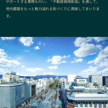
サポートする業務も行い、「不動産価値創造」を通して、
長野エリア
岐阜エリア
地元姫路をもっと魅力溢れる街づくりに貢献してまいりま
静岡エリア
愛知エリア
す。
三重エリア
滋賀エリア
京都エリア
大阪市エリア
北摂エリア
堺・泉州エリア
河内エリア
兵庫エリア
奈良エリア
和歌山エリア
鳥取エリア
島根エリア
岡山エリア
広島エリア
山口エリア
徳島エリア
香川エリア
愛媛エリア
高知エリア
福岡エリア
佐賀エリア
長崎エリア
熊本エリア
大分エリア