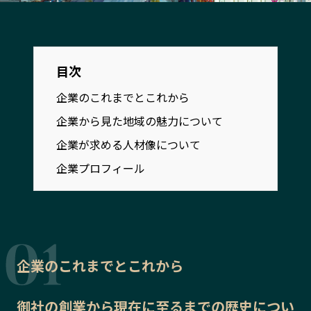
宮崎エリア
鹿児島エリア
沖縄エリア
目次
カテゴリから探す
企業のこれまでとこれから
特集コンテンツ
地域を代表する 企業100選
企業から見た地域の魅力について
プレスリリース
行政連携記事
企業が求める人材像について
MILCプロジェクト
選出企業特別対談
企業プロフィール
Localist
SDGsの先駆者
イベント
飲食店
地域豆知識
ニッポンの百選大全集
Sporkle
企業のこれまでとこれから
「人」から探す
御社の
創業から現在に至るまでの歴史
につい