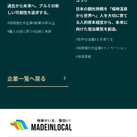
ユラク
過去から未来へ。アルミの新
日本の観光旅館を「城崎温泉
しい可能性を追求する。
から世界へ」人を大切に育て
る人的資本経営から、未来に
#
採用強化中企業
#
創業50年以上
向けた宿泊業態を創造。
#
職人の技と誇り
#
伝統と革新
#
若手の活躍
#
人を育てる
#
採用強化中企業
#
イノベーション
#
地域貢献
企業一覧へ戻る