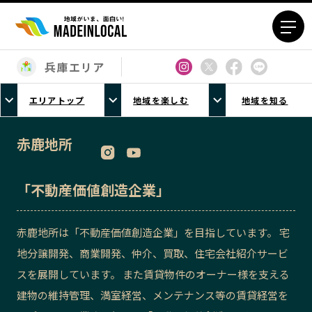
兵庫エリア
エリアから探す
エリアトップ
地域を楽しむ
地域を知る
北海道エリア
青森エリア
岩手エリア
宮城エリア
赤鹿地所
秋田エリア
山形エリア
福島エリア
茨城エリア
「不動産価値創造企業」
栃木エリア
群馬エリア
埼玉エリア
千葉エリア
赤鹿地所は「不動産価値創造企業」を目指しています。 宅
東京23区エリア
多摩エリア
地分譲開発、商業開発、仲介、買取、住宅会社紹介サービ
神奈川エリア
新潟エリア
スを展開しています。 また賃貸物件のオーナー様を支える
富山エリア
石川エリア
建物の維持管理、満室経営、メンテナンス等の賃貸経営を
福井エリア
山梨エリア