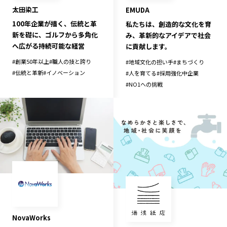
太田染工
EMUDA
100年企業が描く、伝統と革
私たちは、創造的な文化を育
新を礎に、ゴルフから多角化
み、革新的なアイデアで社会
へ広がる持続可能な経営
に貢献します。
#
創業50年以上
#
職人の技と誇り
#
地域文化の担い手
#
まちづくり
#
伝統と革新
#
イノベーション
#
人を育てる
#
採用強化中企業
#
NO1への挑戦
NovaWorks