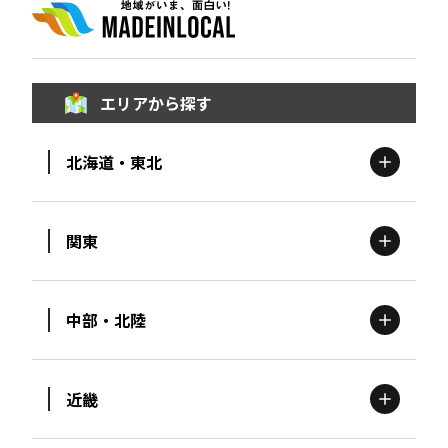
エリアから探す
北海道・東北
関東
北海道
エリア
中部・北陸
茨城
エリア
青森
エリア
近畿
新潟
エリア
栃木
エリア
岩手
エリア