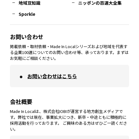
熊本
エリア
山口
エリア
河内
エリア
静岡
エリア
神奈川
エリア
地域豆知識
ニッポンの百選大全集
Sporkle
大分
エリア
徳島
エリア
兵庫
エリア
愛知
エリア
山梨
エリア
お問い合わせ
掲載依頼・取材依頼・Made In Localシリーズおよび地域を代表す
宮崎
エリア
香川
エリア
奈良
エリア
三重
エリア
る企業100選についてのお問い合わせ等、承っております。まずは
お気軽にご相談ください。
お問い合わせはこちら
鹿児島
エリア
愛媛
エリア
和歌山
エリア
会社概要
沖縄
エリア
高知
エリア
Made In Localは、株式会社IOBIが運営する地方創生メディアで
す。弊社では現在、事業拡大につき、新卒・中途ともに積極的に
採用活動を行っております。 ご興味のある方はぜひご一読くださ
い。