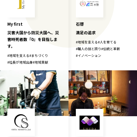
記事ライター
アンバサダー
My first
石啓
お問い合わせ
会社概要
災害大国から防災大国へ、災
満足の追求
害時死者数『0』を目指しま
#
地域を支える
#
人を育てる
す。
#
職人の技と誇り
#
伝統と革新
#
地域を支える
#
まちづくり
#
イノベーション
#
社長が地域出身
#
地域貢献