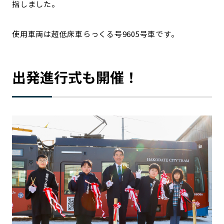
指しました。
使用車両は超低床車らっくる号9605号車です。
出発進行式も開催！