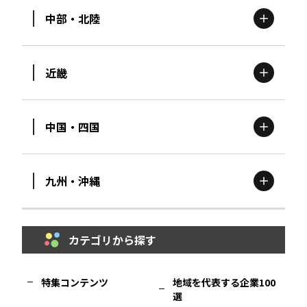
中部・北陸
茨城
エリア
青森
エリア
近畿
新潟
エリア
栃木
エリア
岩手
エリア
中国・四国
滋賀
エリア
富山
エリア
群馬
エリア
宮城
エリア
九州・沖縄
鳥取
エリア
京都
エリア
石川
エリア
埼玉
エリア
秋田
エリア
カテゴリから探す
福岡
エリア
島根
エリア
大阪市
エリア
福井
エリア
千葉
エリア
山形
エリア
特集コンテンツ
地域を代表する企業100
選
佐賀
エリア
岡山
エリア