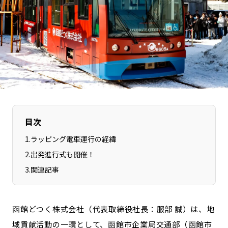
長野エリア
岐阜エリア
静岡エリア
愛知エリア
三重エリア
滋賀エリア
京都エリア
大阪市エリア
北摂エリア
堺・泉州エリア
河内エリア
兵庫エリア
奈良エリア
和歌山エリア
目次
鳥取エリア
島根エリア
1
.
ラッピング電車運行の経緯
岡山エリア
広島エリア
2
.
出発進行式も開催！
山口エリア
徳島エリア
3
.
関連記事
香川エリア
愛媛エリア
高知エリア
福岡エリア
佐賀エリア
長崎エリア
函館どつく株式会社（代表取締役社長：服部 誠）は、地
熊本エリア
大分エリア
域貢献活動の一環として、函館市企業局交通部（函館市