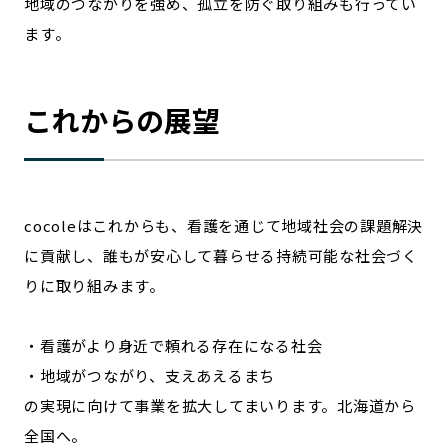
地域のつながりを強め、孤立を防ぐ取り組みも行ってい
ます。
これからの展望
cocoleはこれからも、看護を通じて地域社会の課題解決
に貢献し、誰もが安心して暮らせる持続可能な社会づく
りに取り組みます。
・看護がより身近で頼れる存在になる社会
・地域がつながり、支えあえるまち
の実現に向けて事業を拡大してまいります。北海道から
全国へ。