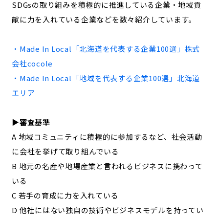
SDGsの取り組みを積極的に推進している企業・地域貢
記事ライター
アンバサダー
献に力を入れている企業などを数々紹介しています。
お問い合わせ
会社概要
・Made In Local「
北海道
を代表する企業100選」
株式
会社cocole
・Made In Local「地域を代表する企業100選」
北海道
エリア
▶︎審査基準
A 地域コミュニティに積極的に参加するなど、社会活動
に会社を挙げて取り組んでいる
B 地元の名産や地場産業と言われるビジネスに携わって
いる
C 若手の育成に力を入れている
D 他社にはない独自の技術やビジネスモデルを持ってい