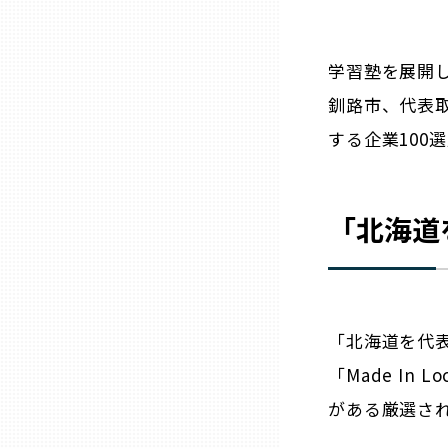
ニッポンの百選大全集
群馬
Sporkle
学習塾を展開
埼玉
釧路市、代表取
する企業100
千葉
東京23区
「
北海道
多摩地域
神奈川
「
北海道
を代
「Made In
新潟
がある厳選され
富山