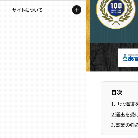
地域を代表する企業100選
記事ライター
サイトについて
岩手
プレスリリース
アンバサダー
私たちの理念
宮城
行政連携記事
お問い合わせ
MILCプロジェクト
秋田
運営会社情報
選出企業特別対談
山形
Localist
SDGsの先駆者
福島
目次
イベント
1
.
「北海道
茨城
飲食店
2
.
選出を受
栃木
3
.
事業の強
地域豆知識