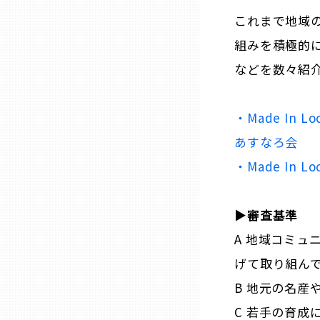
これまで地域の
組みを積極的
石川
などを数々紹
福井
・Made In Lo
山梨
あすなろ会
・Made In 
長野
▶︎審査基準
岐阜
A 地域コミュ
げて取り組ん
静岡
B 地元の名産
愛知
C 若手の育成