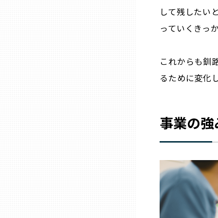
して残したい
熊本
っていくきっ
大分
これからも釧
るために変化
宮崎
鹿児島
事業の強
沖縄