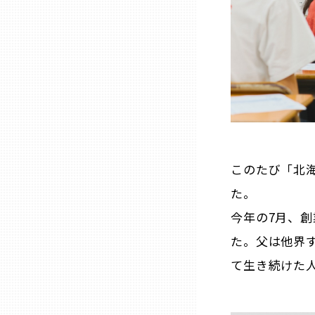
兵庫
奈良
和歌山
鳥取
このたび「北海
た。
島根
今年の7月、
岡山
た。父は他界
て生き続けた
広島