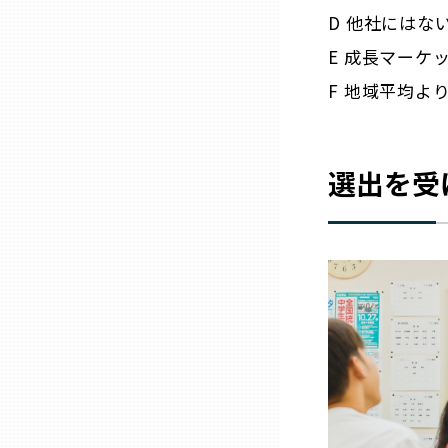
D 他社には
三重
E 成長マーケ
F 地域平均よ
滋賀
京都
選出を受
大阪市
北摂
堺・泉州
河内