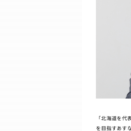
山口
徳島
香川
愛媛
高知
福岡
佐賀
「北海道を代表
を目指すあす
長崎