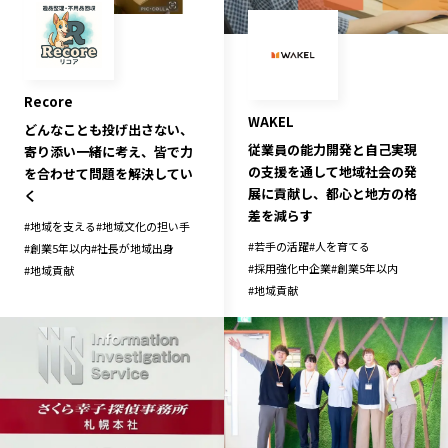
長野エリア
岐阜エリア
静岡エリア
愛知エリア
三重エリア
滋賀エリア
Recore
京都エリア
大阪市エリア
WAKEL
どんなことも投げ出さない、
従業員の能力開発と自己実現
北摂エリア
堺・泉州エリア
寄り添い一緒に考え、皆で力
の支援を通して地域社会の発
を合わせて問題を解決してい
河内エリア
兵庫エリア
展に貢献し、都心と地方の格
く
奈良エリア
和歌山エリア
差を減らす
#
地域を支える
#
地域文化の担い手
鳥取エリア
島根エリア
#
若手の活躍
#
人を育てる
#
創業5年以内
#
社長が地域出身
#
採用強化中企業
#
創業5年以内
#
地域貢献
岡山エリア
広島エリア
#
地域貢献
山口エリア
徳島エリア
香川エリア
愛媛エリア
高知エリア
福岡エリア
佐賀エリア
長崎エリア
熊本エリア
大分エリア