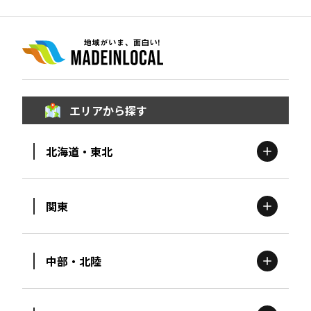
エリアから探す
北海道・東北
関東
北海道
エリア
中部・北陸
茨城
エリア
青森
エリア