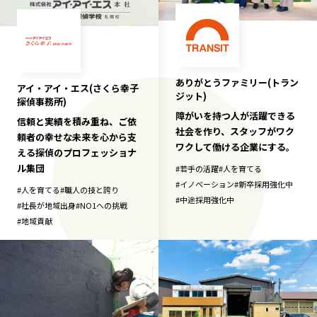
宮崎エリア
鹿児島エリア
沖縄エリア
ありがとうファミリー(トラン
カテゴリから探す
アイ・アイ・エス(さくら幸子
ジット)
探偵事務所)
障がいを持つ人が活躍できる
特集コンテンツ
地域を代表する 企業100選
信頼と実績を積み重ね、ご依
社会を作り、スタッフがワク
頼者の幸せな未来を心から支
プレスリリース
行政連携記事
ワクして働ける企業にする。
える探偵のプロフェッショナ
MILCプロジェクト
選出企業特別対談
ル集団
#
若手の活躍
#
人を育てる
Localist
SDGsの先駆者
#
イノベーション
#
新卒採用強化中
#
人を育てる
#
職人の技と誇り
#
中途採用強化中
#
社長が地域出身
#
NO1への挑戦
イベント
飲食店
#
地域貢献
地域豆知識
ニッポンの百選大全集
Sporkle
「人」から探す