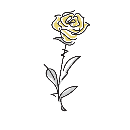
宮崎エリア
鹿児島エリア
沖縄エリア
カテゴリから探す
特集コンテンツ
地域を代表する 企業100選
プレスリリース
行政連携記事
MILCプロジェクト
選出企業特別対談
Localist
SDGsの先駆者
イベント
飲食店
地域豆知識
ニッポンの百選大全集
Sporkle
「人」から探す