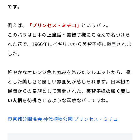
です。
例えば、
「プリンセス・ミチコ」
というバラ。
このバラは日本の
上皇后・美智子様
にちなんで名づけら
れた花で、1966年にイギリスから美智子様に
献呈
されま
した。
鮮やかなオレンジ色と丸みを帯びたシルエットから、凛
とした美しさと優しい雰囲気が感じられます。日本初の
民間からの皇族として奮闘された、
美智子様の強く美し
い人柄
を彷彿させるような素敵なバラですね。
東京都公園協会 神代植物公園 プリンセス・ミチコ