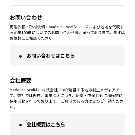
大分
エリア
徳島
エリア
兵庫
エリア
愛知
エリア
山梨
エリア
お問い合わせ
掲載依頼・取材依頼・Made In Localシリーズおよび地域を代表す
宮崎
エリア
香川
エリア
奈良
エリア
三重
エリア
る企業100選についてのお問い合わせ等、承っております。まずは
お気軽にご相談ください。
お問い合わせはこちら
鹿児島
エリア
愛媛
エリア
和歌山
エリア
会社概要
沖縄
エリア
高知
エリア
Made In Localは、株式会社IOBIが運営する地方創生メディアで
す。弊社では現在、事業拡大につき、新卒・中途ともに積極的に
採用活動を行っております。 ご興味のある方はぜひご一読くださ
い。
会社概要はこちら