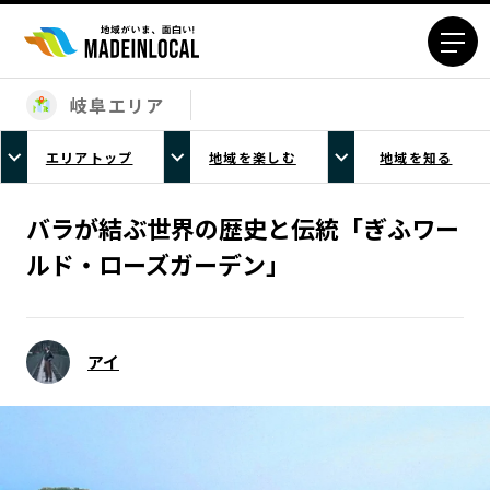
岐阜エリア
エリアから探す
エリアトップ
地域を楽しむ
地域を知る
北海道エリア
青森エリア
岩手エリア
宮城エリア
バラが結ぶ世界の歴史と伝統「ぎふワー
秋田エリア
山形エリア
ルド・ローズガーデン」
福島エリア
茨城エリア
栃木エリア
群馬エリア
埼玉エリア
千葉エリア
アイ
東京23区エリア
多摩エリア
神奈川エリア
新潟エリア
富山エリア
石川エリア
福井エリア
山梨エリア