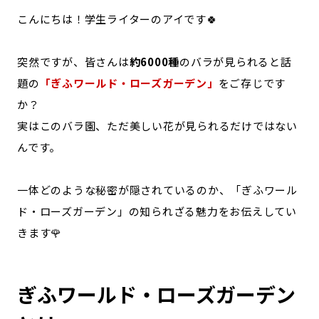
こんにちは！学生ライターのアイです🍀
記事ライター
アンバサダー
突然ですが、皆さんは
約6000種
のバラが見られると話
お問い合わせ
会社概要
題の
「ぎふワールド・ローズガーデン」
をご存じです
か？
実はこのバラ園、ただ美しい花が見られるだけではない
んです。
一体どのような秘密が隠されているのか、「ぎふワール
ド・ローズガーデン」の知られざる魅力をお伝えしてい
きます🌹
ぎふワールド・ローズガーデン