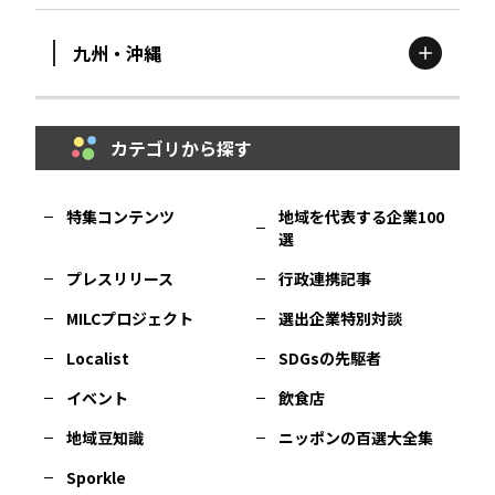
九州・沖縄
鳥取
エリア
京都
エリア
石川
エリア
埼玉
エリア
秋田
エリア
カテゴリから探す
福岡
エリア
島根
エリア
大阪市
エリア
福井
エリア
千葉
エリア
山形
エリア
特集コンテンツ
地域を代表する企業100
選
佐賀
エリア
岡山
エリア
北摂
エリア
長野
エリア
東京23区
エリア
福島
エリア
プレスリリース
行政連携記事
MILCプロジェクト
選出企業特別対談
長崎
エリア
広島
エリア
堺・泉州
エリア
岐阜
エリア
多摩
エリア
Localist
SDGsの先駆者
イベント
飲食店
熊本
エリア
山口
エリア
河内
エリア
静岡
エリア
神奈川
エリア
地域豆知識
ニッポンの百選大全集
Sporkle