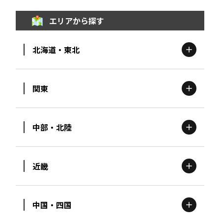
エリアから探す
北海道・東北
関東
北海道
エリア
中部・北陸
茨城
エリア
青森
エリア
近畿
新潟
エリア
栃木
エリア
岩手
エリア
中国・四国
滋賀
エリア
富山
エリア
群馬
エリア
宮城
エリア