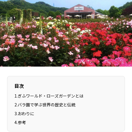
長野エリア
岐阜エリア
静岡エリア
愛知エリア
三重エリア
滋賀エリア
京都エリア
大阪市エリア
北摂エリア
堺・泉州エリア
河内エリア
兵庫エリア
奈良エリア
和歌山エリア
鳥取エリア
島根エリア
岡山エリア
広島エリア
目次
山口エリア
徳島エリア
1
.
ぎふワールド・ローズガーデンとは
香川エリア
愛媛エリア
2
.
バラ園で学ぶ世界の歴史と伝統
高知エリア
福岡エリア
3
.
おわりに
佐賀エリア
長崎エリア
4
.
参考
熊本エリア
大分エリア