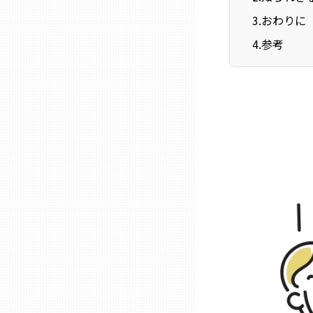
ニッポンの百選大全集
群馬
3
.
おわりに
Sporkle
4
.
参考
埼玉
千葉
東京23区
多摩地域
神奈川
新潟
富山