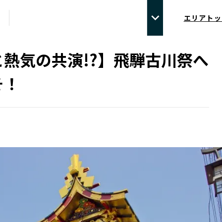
エリアトッ
と熱気の共演!?】飛騨古川祭へ
そ！