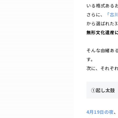
いる格式ある
兵庫
さらに、
「古
から選ばれた
奈良
無形文化遺産
和歌山
そんな由緒あ
鳥取
す。
次に、それぞ
島根
岡山
①起し太鼓
広島
4月19日の夜