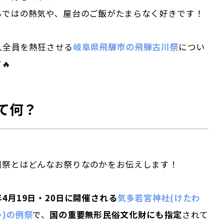
らではの熱気や、屋台のご飯がたまらなく好きです！
人全員を熱狂させる
岐阜県飛騨市の飛騨古川祭
につい
🔥
て何？
川祭とはどんなお祭りなのかをお伝えします！
年4月19日・20日に開催される
気多若宮神社(けたわ
)の例祭
で、
国の重要無形民俗文化財にも指定
されて