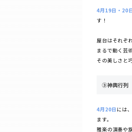
4月19日・20
熊本
す！
大分
屋台はそれぞ
まるで動く芸
宮崎
その美しさと
鹿児島
③神輿行列
沖縄
4月20日
には
ます。
雅楽の演奏や