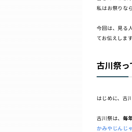
私はお祭りな
三重
今回は、見る
滋賀
てお伝えします
京都
古川祭っ
大阪市
北摂
はじめに、古
堺・泉州
古川祭は、
毎
河内
かみやじんじゃ