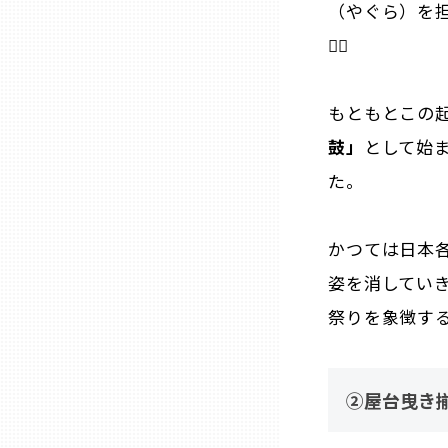
（やぐら）を
山口
🏃‍♂️
徳島
もともとこの
香川
鼓」
として始
た。
愛媛
かつては日本
高知
姿を消してい
祭りを象徴す
福岡
佐賀
②屋台曳き
長崎