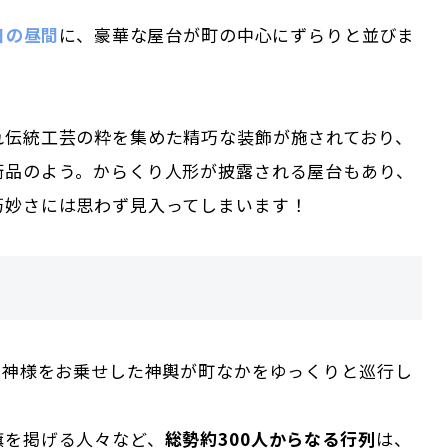
日の昼間
に、豪華な屋台が町の中心にずらりと並びま
れ伝統工芸の粋を集めた精巧な装飾が施されており、
術品のよう。からくり人形が披露される屋台もあり、
巧妙さには思わず見入ってしまいます！
、神様をお乗せした神輿が町なかをゆっくりと巡行し
旗を掲げる人々など、
総勢約300人からなる行列
は、