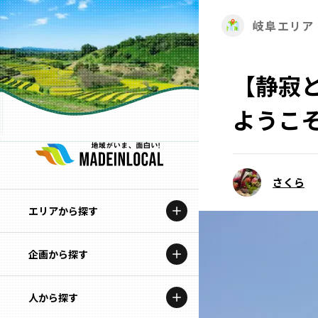
岐阜エリア
【静寂
ようこ
さくら
エリアから探す
企画から探す
北海道
特集コンテンツ
人から探す
青森