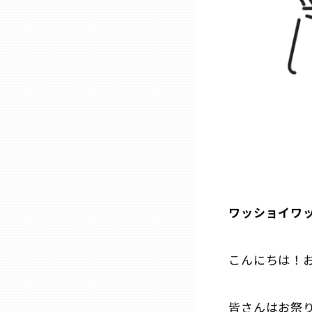
石川
福井
山梨
長野
ワッショイワ
岐阜
静岡
こんにちは！
愛知
皆さんはお祭