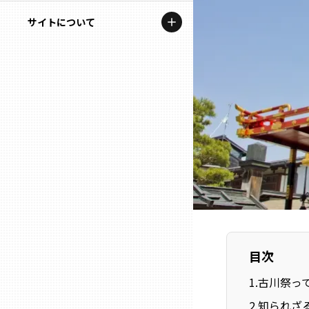
地域を代表する企業100選
記事ライター
サイトについて
岩手
プレスリリース
アンバサダー
私たちの理念
宮城
行政連携記事
お問い合わせ
MILCプロジェクト
秋田
運営会社情報
選出企業特別対談
山形
Localist
SDGsの先駆者
福島
イベント
茨城
飲食店
目次
栃木
1
.
古川祭っ
地域豆知識
2
.
知られざ