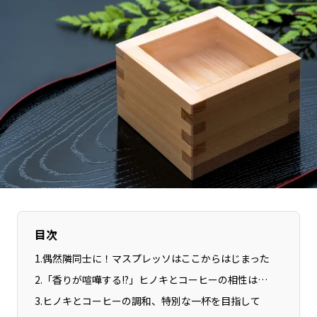
長野エリア
岐阜エリア
静岡エリア
愛知エリア
三重エリア
滋賀エリア
京都エリア
大阪市エリア
北摂エリア
堺・泉州エリア
河内エリア
兵庫エリア
奈良エリア
和歌山エリア
鳥取エリア
島根エリア
岡山エリア
広島エリア
山口エリア
徳島エリア
目次
香川エリア
愛媛エリア
1
.
偶然隣同士に！マスプレッソはここからはじまった
高知エリア
福岡エリア
2
.
「香りが喧嘩する!?」ヒノキとコーヒーの相性は…
佐賀エリア
長崎エリア
3
.
ヒノキとコーヒーの調和、特別な一杯を目指して
熊本エリア
大分エリア