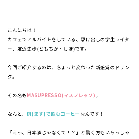
記事ライター
アンバサダー
お問い合わせ
会社概要
こんにちは！
カフェでアルバイトをしている、駆け出しの学生ライタ
ー、友近史歩(ともちか・しほ)です。
今回ご紹介するのは、ちょっと変わった新感覚のドリン
ク。
その名も
MASUPRESSO(マスプレッソ)
。
なんと、
枡(ます)で飲むコーヒー
なんです！
「えっ、日本酒じゃなくて！？」と驚く方もいらっしゃ