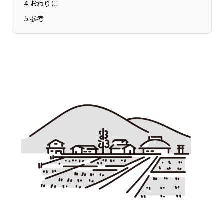
4
.
おわりに
宮崎エリア
鹿児島エリア
5
.
参考
沖縄エリア
カテゴリから探す
特集コンテンツ
地域を代表する 企業100選
プレスリリース
行政連携記事
MILCプロジェクト
選出企業特別対談
Localist
SDGsの先駆者
イベント
飲食店
地域豆知識
ニッポンの百選大全集
Sporkle
「人」から探す