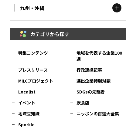
九州・沖縄
鳥取
エリア
京都
エリア
石川
エリア
埼玉
エリア
秋田
エリア
カテゴリから探す
福岡
エリア
島根
エリア
大阪市
エリア
福井
エリア
千葉
エリア
山形
エリア
特集コンテンツ
地域を代表する企業100
選
佐賀
エリア
岡山
エリア
北摂
エリア
長野
エリア
東京23区
エリア
福島
エリア
プレスリリース
行政連携記事
MILCプロジェクト
選出企業特別対談
長崎
エリア
広島
エリア
堺・泉州
エリア
岐阜
エリア
多摩
エリア
Localist
SDGsの先駆者
イベント
飲食店
熊本
エリア
山口
エリア
河内
エリア
静岡
エリア
神奈川
エリア
地域豆知識
ニッポンの百選大全集
Sporkle