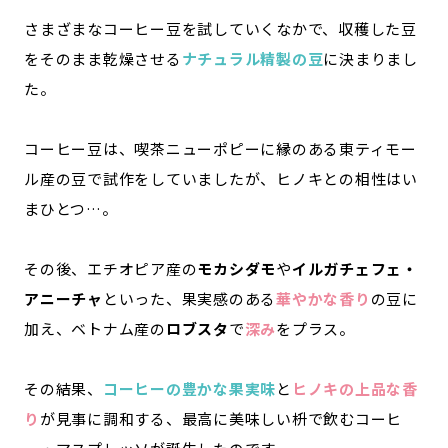
さまざまなコーヒー豆を試していくなかで、収穫した豆
をそのまま乾燥させる
ナチュラル精製の豆
に決まりまし
た。
コーヒー豆は、喫茶ニューポピーに縁のある東ティモー
ル産の豆で試作をしていましたが、ヒノキとの相性はい
まひとつ…。
その後、エチオピア産の
モカシダモ
や
イルガチェフェ・
アニーチャ
といった、果実感のある
華やかな香り
の豆に
加え、ベトナム産の
ロブスタ
で
深み
をプラス。
その結果、
コーヒーの豊かな果実味
と
ヒノキの上品な香
り
が見事に調和する、最高に美味しい枡で飲むコーヒ