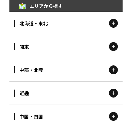
エリアから探す
北海道・東北
関東
北海道
エリア
中部・北陸
茨城
エリア
青森
エリア
近畿
新潟
エリア
栃木
エリア
岩手
エリア
中国・四国
滋賀
エリア
富山
エリア
群馬
エリア
宮城
エリア