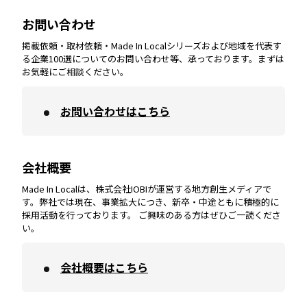
大分
エリア
徳島
エリア
兵庫
エリア
愛知
エリア
山梨
エリア
お問い合わせ
掲載依頼・取材依頼・Made In Localシリーズおよび地域を代表す
宮崎
エリア
香川
エリア
奈良
エリア
三重
エリア
る企業100選についてのお問い合わせ等、承っております。まずは
お気軽にご相談ください。
お問い合わせはこちら
鹿児島
エリア
愛媛
エリア
和歌山
エリア
会社概要
沖縄
エリア
高知
エリア
Made In Localは、株式会社IOBIが運営する地方創生メディアで
す。弊社では現在、事業拡大につき、新卒・中途ともに積極的に
採用活動を行っております。 ご興味のある方はぜひご一読くださ
い。
会社概要はこちら