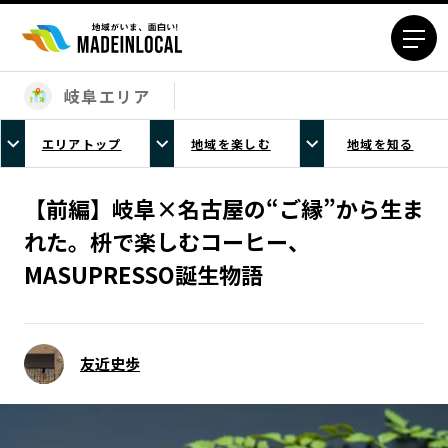
岐阜エリア
エリアから探す
エリアトップ
地域を楽しむ
地域を知る
北海道エリア
青森エリア
岩手エリア
宮城エリア
【前編】岐阜×名古屋の“ご縁”から生ま
秋田エリア
山形エリア
れた。枡で楽しむコーヒー、
福島エリア
茨城エリア
MASUPRESSO誕生物語
栃木エリア
群馬エリア
埼玉エリア
千葉エリア
東京23区エリア
多摩エリア
友近史歩
神奈川エリア
新潟エリア
富山エリア
石川エリア
福井エリア
山梨エリア