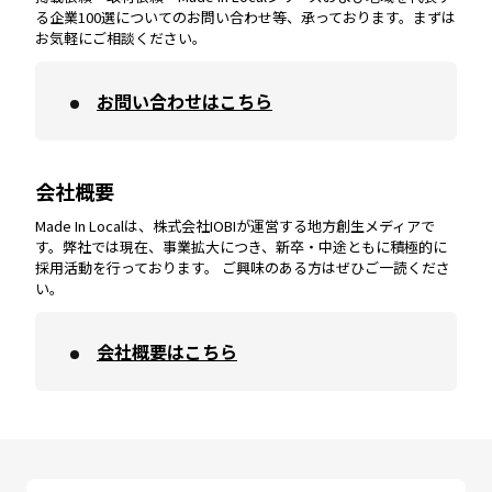
宮崎
エリア
香川
エリア
奈良
エリア
三重
エリア
る企業100選についてのお問い合わせ等、承っております。まずは
お気軽にご相談ください。
お問い合わせはこちら
鹿児島
エリア
愛媛
エリア
和歌山
エリア
会社概要
沖縄
エリア
高知
エリア
Made In Localは、株式会社IOBIが運営する地方創生メディアで
す。弊社では現在、事業拡大につき、新卒・中途ともに積極的に
採用活動を行っております。 ご興味のある方はぜひご一読くださ
い。
会社概要はこちら