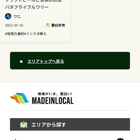
バタフライブルワリー
ワニ
2022-07-15
春日井市
#
地域の食材
#
インスタ映え
エリアトップへ戻る
エリアから探す