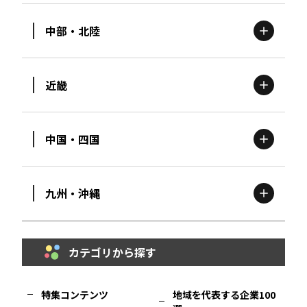
中部・北陸
茨城
エリア
青森
エリア
近畿
新潟
エリア
栃木
エリア
岩手
エリア
中国・四国
滋賀
エリア
富山
エリア
群馬
エリア
宮城
エリア
九州・沖縄
鳥取
エリア
京都
エリア
石川
エリア
埼玉
エリア
秋田
エリア
カテゴリから探す
福岡
エリア
島根
エリア
大阪市
エリア
福井
エリア
千葉
エリア
山形
エリア
特集コンテンツ
地域を代表する企業100