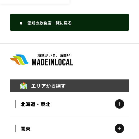
記事ライター
アンバサダー
愛知の飲食店一覧に戻る
お問い合わせ
会社概要
エリアから探す
北海道・東北
関東
北海道
エリア