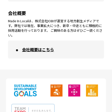
会社概要
沖縄
エリア
高知
エリア
Made In Localは、株式会社IOBIが運営する地方創生メディアで
す。弊社では現在、事業拡大につき、新卒・中途ともに積極的に
採用活動を行っております。 ご興味のある方はぜひご一読くださ
い。
会社概要はこちら