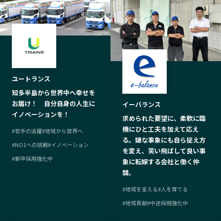
ユートランス
知多半島から世界中へ幸せを
お届け！ 自分自身の人生に
イーバランス
イノベーションを！
求められた要望に、柔軟に臨
機にひと工夫を加えて応え
#
若手の活躍
#
地域から世界へ
る。嫌な事象にも自ら捉え方
#
NO1への挑戦
#
イノベーション
を変え、笑い飛ばして良い事
#
新卒採用強化中
象に転嫁する会社と働く仲
間。
#
地域を支える
#
人を育てる
#
地域貢献
#
中途採用強化中