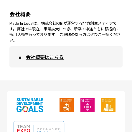
会社概要
沖縄
エリア
高知
エリア
Made In Localは、株式会社IOBIが運営する地方創生メディアで
す。弊社では現在、事業拡大につき、新卒・中途ともに積極的に
採用活動を行っております。 ご興味のある方はぜひご一読くださ
い。
会社概要はこちら