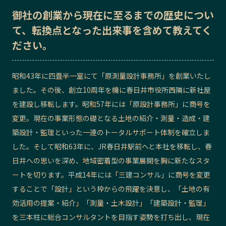
御社の
創業から現在に至るまでの歴史
につい
記事ライター
アンバサダー
て、転換点となった出来事を含めて教えてく
ださい。
お問い合わせ
会社概要
昭和43年に四畳半一室にて「原測量設計事務所」を創業いたし
ました。その後、創立10周年を機に春日井市役所西隣に新社屋
を建設し移転します。昭和57年には「原設計事務所」に商号を
変更。現在の事業形態の礎となる土地の紹介・測量・造成・建
築設計・監理といった一連のトータルサポート体制を確立しま
した。そして昭和63年に、JR春日井駅前へと本社を移転し、春
日井への思いを深め、地域密着型の事業展開を胸に新たなスタ
ートを切ります。平成14年には「三建コンサル」に商号を変更
することで「設計」という枠からの飛躍を決意し、「土地の有
効活用の提案・紹介」「測量・土木設計」「建築設計・監理」
を三本柱に総合コンサルタントを目指す姿勢を打ち出し、現在