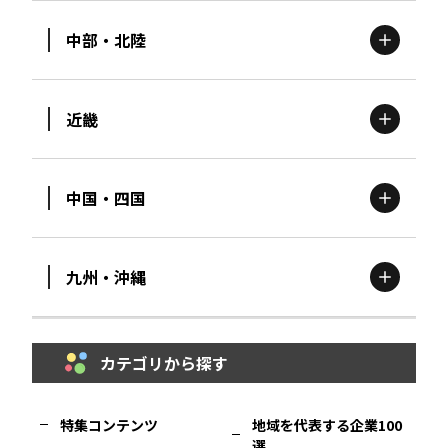
中部・北陸
茨城
エリア
青森
エリア
近畿
新潟
エリア
栃木
エリア
岩手
エリア
中国・四国
滋賀
エリア
富山
エリア
群馬
エリア
宮城
エリア
九州・沖縄
鳥取
エリア
京都
エリア
石川
エリア
埼玉
エリア
秋田
エリア
カテゴリから探す
福岡
エリア
島根
エリア
大阪市
エリア
福井
エリア
千葉
エリア
山形
エリア
特集コンテンツ
地域を代表する企業100
選