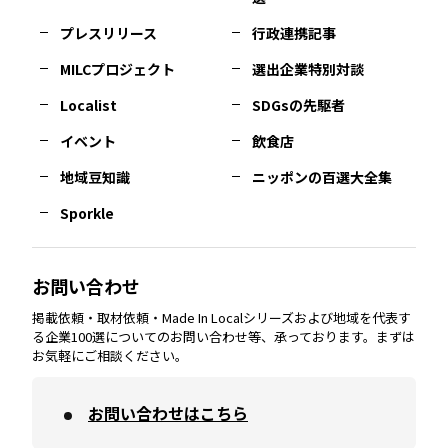
佐賀
エリア
岡山
エリア
北摂
エリア
長野
エリア
東京23区
エリア
福島
エリア
プレスリリース
行政連携記事
MILCプロジェクト
選出企業特別対談
長崎
エリア
広島
エリア
堺・泉州
エリア
岐阜
エリア
多摩
エリア
Localist
SDGsの先駆者
イベント
飲食店
熊本
エリア
山口
エリア
河内
エリア
静岡
エリア
神奈川
エリア
地域豆知識
ニッポンの百選大全集
Sporkle
大分
エリア
徳島
エリア
兵庫
エリア
愛知
エリア
山梨
エリア
お問い合わせ
掲載依頼・取材依頼・Made In Localシリーズおよび地域を代表す
宮崎
エリア
香川
エリア
奈良
エリア
三重
エリア
る企業100選についてのお問い合わせ等、承っております。まずは
お気軽にご相談ください。
お問い合わせはこちら
鹿児島
エリア
愛媛
エリア
和歌山
エリア