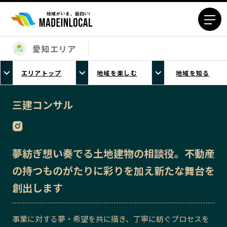
愛知エリア
エリアから探す
エリアトップ
地域を楽しむ
地域を知る
北海道エリア
青森エリア
岩手エリア
宮城エリア
三建コンサル
秋田エリア
山形エリア
福島エリア
茨城エリア
栃木エリア
群馬エリア
夢紡ぎ想い奏でる土地建物の相談役。不動産
埼玉エリア
千葉エリア
の持つものがたりに彩りを加え新たな舞台を
東京23区エリア
多摩エリア
創出します
神奈川エリア
新潟エリア
富山エリア
石川エリア
事業に対する夢・希望を共に描き、丁寧に紡ぐプロセスを
福井エリア
山梨エリア