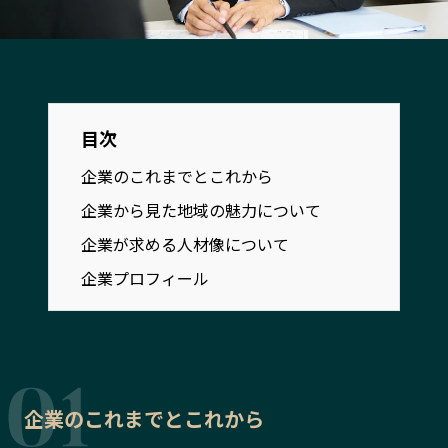
宮崎エリア
鹿児島エリア
沖縄エリア
カテゴリから探す
目次
特集コンテンツ
地域を代表する 企業100選
企業のこれまでとこれから
プレスリリース
行政連携記事
企業から見た地域の魅力について
MILCプロジェクト
選出企業特別対談
企業が求める人材像について
Localist
SDGsの先駆者
企業プロフィール
イベント
飲食店
地域豆知識
ニッポンの百選大全集
Sporkle
企業のこれまでとこれから
「人」から探す