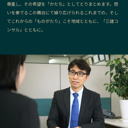
尊重し、その希望を「かたち」としてとりまとめます。想
長野エリア
岐阜エリア
いを奏でるこの舞台にて繰り広げられるこれまでの、そし
静岡エリア
愛知エリア
てこれからの「ものがたり」こそ地域とともに、「三建コ
三重エリア
滋賀エリア
ンサル」とともに。
京都エリア
大阪市エリア
北摂エリア
堺・泉州エリア
河内エリア
兵庫エリア
奈良エリア
和歌山エリア
鳥取エリア
島根エリア
岡山エリア
広島エリア
山口エリア
徳島エリア
香川エリア
愛媛エリア
高知エリア
福岡エリア
佐賀エリア
長崎エリア
熊本エリア
大分エリア