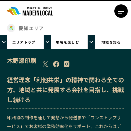
愛知エリア
エリアから探す
エリアトップ
地域を楽しむ
地域を知る
北海道エリア
青森エリア
岩手エリア
宮城エリア
木野瀬印刷
秋田エリア
山形エリア
福島エリア
茨城エリア
経営理念「利他共栄」の精神で関わる全ての
栃木エリア
群馬エリア
方、地域と共に発展する会社を目指し、挑戦
埼玉エリア
千葉エリア
し続ける
東京23区エリア
多摩エリア
神奈川エリア
新潟エリア
印刷物の制作を通して発想から発送まで「ワンストップサ
富山エリア
石川エリア
ービス」でお客様の業務効率化をサポート。これからはデ
福井エリア
山梨エリア