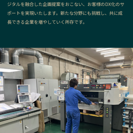
ジタルを融合した企画提案をおこない、お客様のDX化のサ
長野エリア
岐阜エリア
ポートを実現いたします。新たな分野にも挑戦し、共に成
静岡エリア
愛知エリア
長できる企業を増やしていく所存です。
三重エリア
滋賀エリア
京都エリア
大阪市エリア
北摂エリア
堺・泉州エリア
河内エリア
兵庫エリア
奈良エリア
和歌山エリア
鳥取エリア
島根エリア
岡山エリア
広島エリア
山口エリア
徳島エリア
香川エリア
愛媛エリア
高知エリア
福岡エリア
佐賀エリア
長崎エリア
熊本エリア
大分エリア