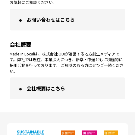
お気軽にご相談ください。
お問い合わせはこちら
鹿児島
エリア
愛媛
エリア
和歌山
エリア
会社概要
沖縄
エリア
高知
エリア
Made In Localは、株式会社IOBIが運営する地方創生メディアで
す。弊社では現在、事業拡大につき、新卒・中途ともに積極的に
採用活動を行っております。 ご興味のある方はぜひご一読くださ
い。
会社概要はこちら