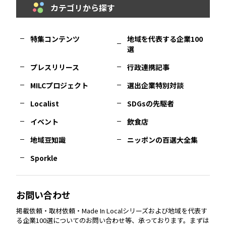
カテゴリから探す
福岡
エリア
島根
エリア
大阪市
エリア
福井
エリア
千葉
エリア
山形
エリア
特集コンテンツ
地域を代表する企業100
選
佐賀
エリア
岡山
エリア
北摂
エリア
長野
エリア
東京23区
エリア
福島
エリア
プレスリリース
行政連携記事
MILCプロジェクト
選出企業特別対談
長崎
エリア
広島
エリア
堺・泉州
エリア
岐阜
エリア
多摩
エリア
Localist
SDGsの先駆者
イベント
飲食店
熊本
エリア
山口
エリア
河内
エリア
静岡
エリア
神奈川
エリア
地域豆知識
ニッポンの百選大全集
Sporkle
大分
エリア
徳島
エリア
兵庫
エリア
愛知
エリア
山梨
エリア
お問い合わせ
掲載依頼・取材依頼・Made In Localシリーズおよび地域を代表す
宮崎
エリア
香川
エリア
奈良
エリア
三重
エリア
る企業100選についてのお問い合わせ等、承っております。まずは