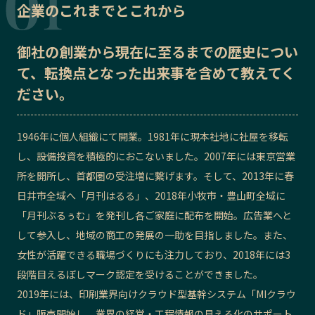
企業のこれまでとこれから
記事ライター
アンバサダー
御社の
創業から現在に至るまでの歴史
につい
お問い合わせ
会社概要
て、転換点となった出来事を含めて教えてく
ださい。
1946年に個人組織にて開業。1981年に現本社地に社屋を移転
し、設備投資を積極的におこないました。2007年には東京営業
所を開所し、首都圏の受注増に繋げます。そして、2013年に春
日井市全域へ「月刊はるる」、2018年小牧市・豊山町全域に
「月刊ぶるぅむ」を発刊し各ご家庭に配布を開始。広告業へと
して参入し、地域の商工の発展の一助を目指しました。また、
女性が活躍できる職場づくりにも注力しており、2018年には3
段階目えるぼしマーク認定を受けることができました。
2019年には、印刷業界向けクラウド型基幹システム「MIクラウ
ド」販売開始し、業界の経営・工程情報の見える化のサポート