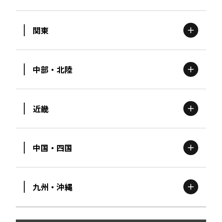
関東
北海道
エリア
中部・北陸
茨城
エリア
青森
エリア
近畿
新潟
エリア
栃木
エリア
岩手
エリア
中国・四国
滋賀
エリア
富山
エリア
群馬
エリア
宮城
エリア
九州・沖縄
鳥取
エリア
京都
エリア
石川
エリア
埼玉
エリア
秋田
エリア