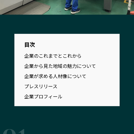
宮崎エリア
鹿児島エリア
沖縄エリア
カテゴリから探す
目次
特集コンテンツ
地域を代表する 企業100選
企業のこれまでとこれから
プレスリリース
行政連携記事
企業から見た地域の魅力について
MILCプロジェクト
選出企業特別対談
企業が求める人材像について
Localist
SDGsの先駆者
プレスリリース
イベント
飲食店
企業プロフィール
地域豆知識
ニッポンの百選大全集
Sporkle
「人」から探す