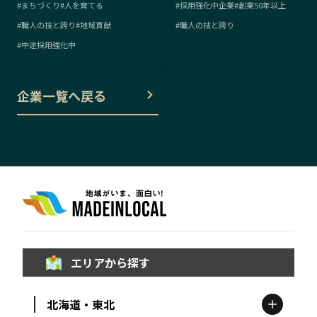
#
まちづくり
#
人を育てる
#
採用強化中企業
#
創業50年以上
#
職人の技と誇り
#
地域貢献
#
職人の技と誇り
#
中途採用強化中
企業一覧へ戻る
エリアから探す
北海道・東北