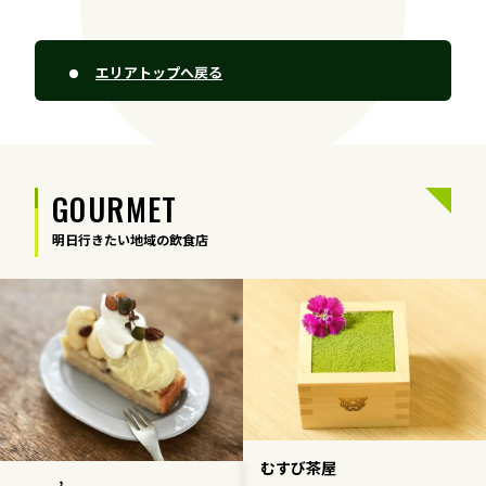
長野エリア
岐阜エリア
静岡エリア
愛知エリア
エリアトップへ戻る
三重エリア
滋賀エリア
京都エリア
大阪市エリア
北摂エリア
堺・泉州エリア
河内エリア
兵庫エリア
GOURMET
奈良エリア
和歌山エリア
明日行きたい地域の飲食店
鳥取エリア
島根エリア
岡山エリア
広島エリア
山口エリア
徳島エリア
香川エリア
愛媛エリア
高知エリア
福岡エリア
佐賀エリア
長崎エリア
熊本エリア
大分エリア
むすび茶屋