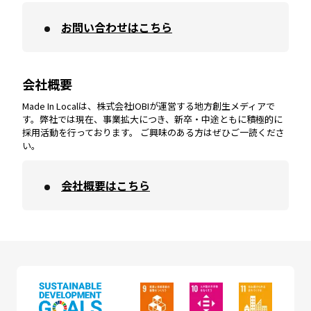
お問い合わせはこちら
鹿児島
エリア
愛媛
エリア
和歌山
エリア
会社概要
沖縄
エリア
高知
エリア
Made In Localは、株式会社IOBIが運営する地方創生メディアで
す。弊社では現在、事業拡大につき、新卒・中途ともに積極的に
採用活動を行っております。 ご興味のある方はぜひご一読くださ
い。
会社概要はこちら