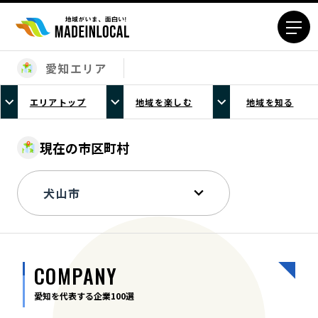
愛知エリア
エリアから探す
エリアトップ
地域を楽しむ
地域を知る
北海道エリア
青森エリア
岩手エリア
宮城エリア
現在の市区町村
秋田エリア
山形エリア
福島エリア
茨城エリア
栃木エリア
群馬エリア
埼玉エリア
千葉エリア
東京23区エリア
多摩エリア
COMPANY
神奈川エリア
新潟エリア
富山エリア
石川エリア
愛知を代表する企業100選
福井エリア
山梨エリア