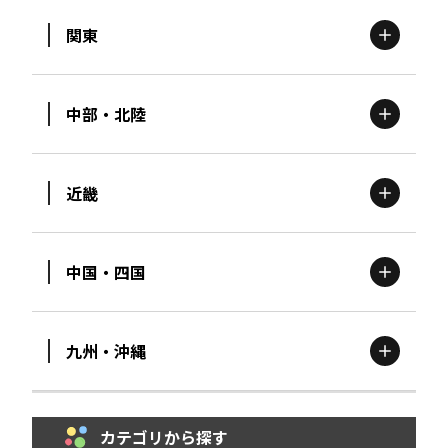
関東
北海道
エリア
中部・北陸
茨城
エリア
青森
エリア
近畿
新潟
エリア
栃木
エリア
岩手
エリア
中国・四国
滋賀
エリア
富山
エリア
群馬
エリア
宮城
エリア
九州・沖縄
鳥取
エリア
京都
エリア
石川
エリア
埼玉
エリア
秋田
エリア
カテゴリから探す