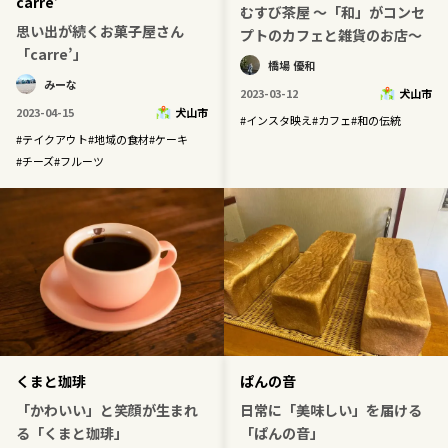
carre’
宮崎エリア
鹿児島エリア
むすび茶屋 ～「和」がコンセ
思い出が続くお菓子屋さん
プトのカフェと雑貨のお店～
沖縄エリア
「carre’」
橋場 優和
みーな
2023-03-12
犬山市
2023-04-15
犬山市
カテゴリから探す
#
インスタ映え
#
カフェ
#
和の伝統
#
テイクアウト
#
地域の食材
#
ケーキ
#
チーズ
#
フルーツ
特集コンテンツ
地域を代表する 企業100選
プレスリリース
行政連携記事
MILCプロジェクト
選出企業特別対談
Localist
SDGsの先駆者
イベント
飲食店
地域豆知識
ニッポンの百選大全集
Sporkle
くまと珈琲
ぱんの音
「かわいい」と笑顔が生まれ
日常に「美味しい」を届ける
る「くまと珈琲」
「人」から探す
「ぱんの音」