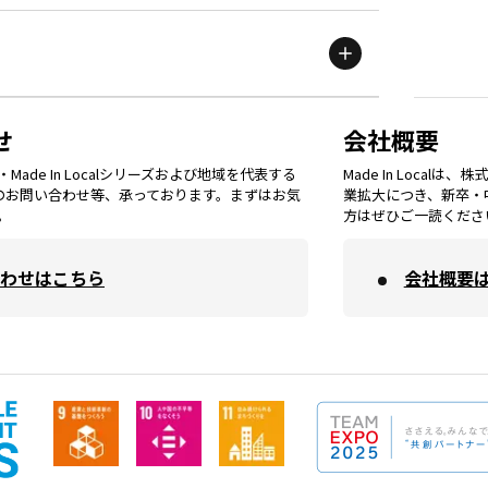
富山
エリア
群馬
エリア
宮城
エリア
鳥取
エリア
京都
エリア
石川
エリア
埼玉
エリア
秋田
エリア
せ
会社概要
福岡
エリア
ade In Localシリーズおよび地域を代表する
Made In Loca
島根
エリア
大阪市
エリア
てのお問い合わせ等、承っております。まずはお気
業拡大につき、新卒・
福井
エリア
千葉
エリア
。
方はぜひご一読くださ
山形
エリア
佐賀
エリア
岡山
エリア
わせはこちら
会社概要
北摂
エリア
長野
エリア
東京23区
エリア
福島
エリア
長崎
エリア
広島
エリア
堺・泉州
エリア
岐阜
エリア
多摩
エリア
熊本
エリア
山口
エリア
河内
エリア
静岡
エリア