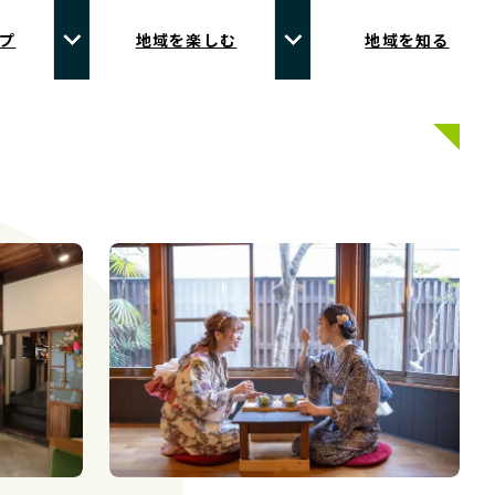
プ
地域を楽しむ
地域を知る