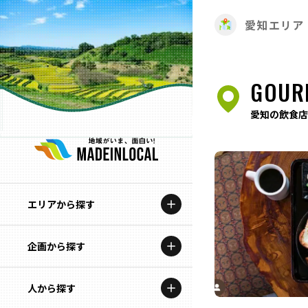
愛知エリア
GOUR
愛知の飲食店
エリアから探す
企画から探す
北海道
特集コンテンツ
人から探す
青森