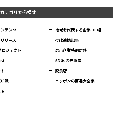
カテゴリから探す
コンテンツ
地域を代表する企業100選
スリリース
行政連携記事
Cプロジェクト
選出企業特別対談
ist
SDGsの先駆者
ント
飲食店
豆知識
ニッポンの百選大全集
le