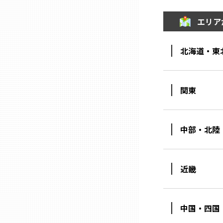
ニッポンの百選大全集
群馬
エリア
Sporkle
埼玉
北海道・東
千葉
関東
東京23区
中部・北陸
多摩地域
神奈川
近畿
新潟
中国・四国
富山