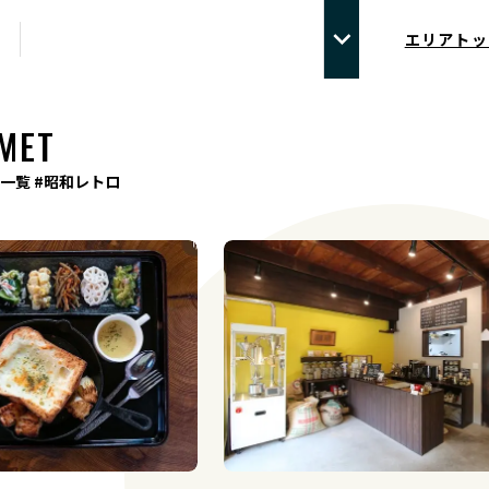
エリアトッ
MET
一覧 #昭和レトロ