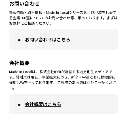
お問い合わせ
掲載依頼・取材依頼・Made In Localシリーズおよび地域を代表す
宮崎
エリア
香川
エリア
奈良
エリア
三重
エリア
る企業100選についてのお問い合わせ等、承っております。まずは
お気軽にご相談ください。
お問い合わせはこちら
鹿児島
エリア
愛媛
エリア
和歌山
エリア
会社概要
沖縄
エリア
高知
エリア
Made In Localは、株式会社IOBIが運営する地方創生メディアで
す。弊社では現在、事業拡大につき、新卒・中途ともに積極的に
採用活動を行っております。 ご興味のある方はぜひご一読くださ
い。
会社概要はこちら