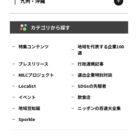
九州・沖縄
鳥取
エリア
京都
エリア
石川
エリア
埼玉
エリア
記事ライター
秋田
エリア
アンバサダー
カテゴリから探す
お問い合わせ
会社概要
福岡
エリア
島根
エリア
大阪市
エリア
福井
エリア
千葉
エリア
山形
エリア
特集コンテンツ
地域を代表する企業100
選
佐賀
エリア
岡山
エリア
北摂
エリア
長野
エリア
東京23区
エリア
福島
エリア
プレスリリース
行政連携記事
MILCプロジェクト
選出企業特別対談
長崎
エリア
広島
エリア
堺・泉州
エリア
岐阜
エリア
多摩
エリア
Localist
SDGsの先駆者
イベント
飲食店
熊本
エリア
山口
エリア
河内
エリア
静岡
エリア
神奈川
エリア
地域豆知識
ニッポンの百選大全集
Sporkle
大分
エリア
徳島
エリア
兵庫
エリア
愛知
エリア
山梨
エリア