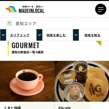
愛知エリア
エリアから探す
エリアトップ
地域を楽しむ
地域を知る
北海道エリア
青森エリア
GOURMET
岩手エリア
宮城エリア
愛知の飲食店一覧 #雑貨
秋田エリア
山形エリア
福島エリア
茨城エリア
栃木エリア
群馬エリア
埼玉エリア
千葉エリア
東京23区エリア
多摩エリア
神奈川エリア
新潟エリア
富山エリア
石川エリア
くまと珈琲
福井エリア
山梨エリア
PGcafe