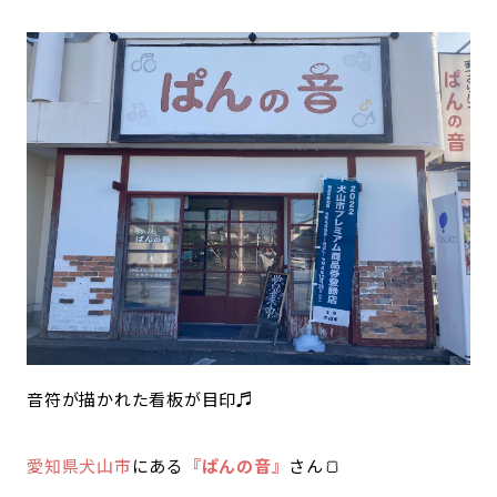
音符が描かれた看板が目印♬
愛知県犬山市
にある
『ぱんの音』
さん🍞