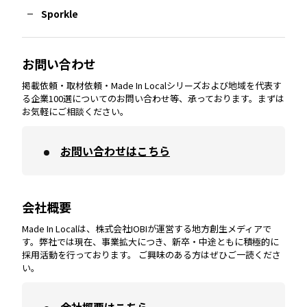
Sporkle
大分
エリア
徳島
エリア
兵庫
エリア
愛知
エリア
山梨
エリア
お問い合わせ
掲載依頼・取材依頼・Made In Localシリーズおよび地域を代表す
宮崎
エリア
香川
エリア
奈良
エリア
三重
エリア
る企業100選についてのお問い合わせ等、承っております。まずは
お気軽にご相談ください。
お問い合わせはこちら
鹿児島
エリア
愛媛
エリア
和歌山
エリア
会社概要
沖縄
エリア
高知
エリア
Made In Localは、株式会社IOBIが運営する地方創生メディアで
す。弊社では現在、事業拡大につき、新卒・中途ともに積極的に
採用活動を行っております。 ご興味のある方はぜひご一読くださ
い。