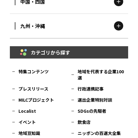
中国・四国
滋賀
エリア
富山
エリア
群馬
エリア
宮城
エリア
九州・沖縄
鳥取
エリア
京都
エリア
石川
エリア
埼玉
エリア
秋田
エリア
カテゴリから探す
福岡
エリア
島根
エリア
大阪市
エリア
福井
エリア
千葉
エリア
山形
エリア
特集コンテンツ
地域を代表する企業100
選
佐賀
エリア
岡山
エリア
北摂
エリア
長野
エリア
東京23区
エリア
福島
エリア
プレスリリース
行政連携記事
MILCプロジェクト
選出企業特別対談
長崎
エリア
広島
エリア
堺・泉州
エリア
岐阜
エリア
多摩
エリア
Localist
SDGsの先駆者
イベント
飲食店
熊本
エリア
山口
エリア
河内
エリア
静岡
エリア
神奈川
エリア
地域豆知識
ニッポンの百選大全集