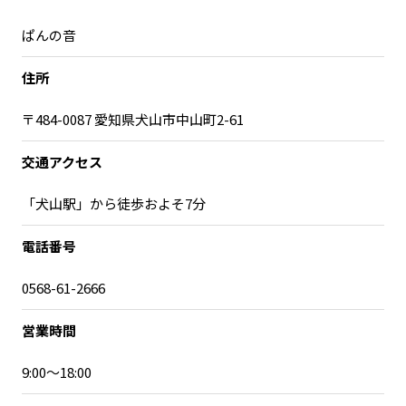
宮崎エリア
鹿児島エリア
ぱんの音
沖縄エリア
住所
カテゴリから探す
〒484-0087 愛知県犬山市中山町2-61
特集コンテンツ
地域を代表する 企業100選
交通アクセス
プレスリリース
行政連携記事
「犬山駅」から徒歩およそ7分
MILCプロジェクト
選出企業特別対談
Localist
SDGsの先駆者
電話番号
イベント
飲食店
0568-61-2666
地域豆知識
ニッポンの百選大全集
Sporkle
営業時間
9:00〜18:00
「人」から探す