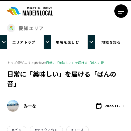
愛知エリア
エリアから探す
エリアトップ
地域を楽しむ
地域を知る
北海道エリア
青森エリア
岩手エリア
宮城エリア
トップ
/
愛知エリア
/
飲食店
/
日常に「美味しい」を届ける「ぱんの音」
秋田エリア
山形エリア
日常に「美味しい」を届ける「ぱんの
福島エリア
茨城エリア
音」
栃木エリア
群馬エリア
埼玉エリア
千葉エリア
東京23区エリア
多摩エリア
みーな
2022-11-11
神奈川エリア
新潟エリア
富山エリア
石川エリア
福井エリア
山梨エリア
#
パン
#
テイクアウト
#
チーズ