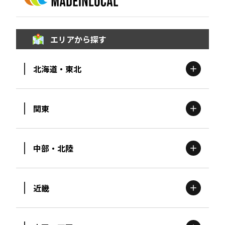
エリアから探す
北海道・東北
関東
北海道
エリア
中部・北陸
茨城
エリア
青森
エリア
近畿
新潟
エリア
栃木
エリア
岩手
エリア