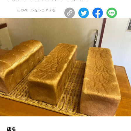
長野エリア
岐阜エリア
このページをシェアする
静岡エリア
愛知エリア
三重エリア
滋賀エリア
京都エリア
大阪市エリア
北摂エリア
堺・泉州エリア
河内エリア
兵庫エリア
奈良エリア
和歌山エリア
鳥取エリア
島根エリア
岡山エリア
広島エリア
山口エリア
徳島エリア
香川エリア
愛媛エリア
高知エリア
福岡エリア
佐賀エリア
長崎エリア
熊本エリア
大分エリア
店名