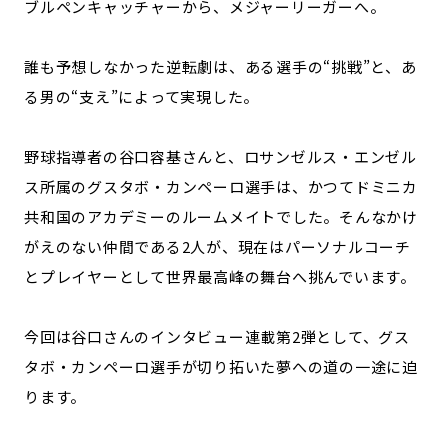
ブルペンキャッチャーから、メジャーリーガーへ。
宮崎エリア
鹿児島エリア
沖縄エリア
誰も予想しなかった逆転劇は、ある選手の“挑戦”と、あ
る男の“支え”によって実現した。
カテゴリから探す
野球指導者の谷口容基さんと、ロサンゼルス・エンゼル
特集コンテンツ
地域を代表する 企業100選
ス所属のグスタボ・カンペーロ選手は、かつてドミニカ
プレスリリース
行政連携記事
共和国のアカデミーのルームメイトでした。そんなかけ
MILCプロジェクト
選出企業特別対談
がえのない仲間である2人が、現在はパーソナルコーチ
Localist
SDGsの先駆者
とプレイヤーとして世界最高峰の舞台へ挑んでいます。
イベント
飲食店
地域豆知識
ニッポンの百選大全集
今回は谷口さんのインタビュー連載第2弾として、グス
Sporkle
タボ・カンペーロ選手が切り拓いた夢への道の一途に迫
ります。
「人」から探す