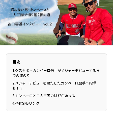
長野エリア
岐阜エリア
静岡エリア
愛知エリア
三重エリア
滋賀エリア
京都エリア
大阪市エリア
北摂エリア
堺・泉州エリア
河内エリア
兵庫エリア
奈良エリア
和歌山エリア
鳥取エリア
目次
島根エリア
岡山エリア
広島エリア
1
.
グスタボ・カンペーロ選手がメジャーデビューするま
での道のり
山口エリア
徳島エリア
2
.
メジャーデビューを果たしたカンペーロ選手へ指導
香川エリア
愛媛エリア
も！？
高知エリア
福岡エリア
3
.
カンペーロと二人三脚の挑戦が始まる
佐賀エリア
長崎エリア
4
.
各種SNSリンク
熊本エリア
大分エリア