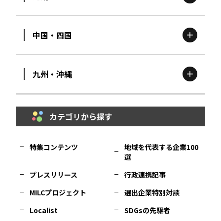
新潟
エリア
栃木
エリア
岩手
エリア
中国・四国
滋賀
エリア
富山
エリア
群馬
エリア
宮城
エリア
九州・沖縄
鳥取
エリア
京都
エリア
石川
エリア
埼玉
エリア
秋田
エリア
カテゴリから探す
福岡
エリア
島根
エリア
大阪市
エリア
福井
エリア
千葉
エリア
山形
エリア
特集コンテンツ
地域を代表する企業100
選
佐賀
エリア
岡山
エリア
北摂
エリア
長野
エリア
東京23区
エリア
福島
エリア
プレスリリース
行政連携記事
MILCプロジェクト
選出企業特別対談
長崎
エリア
広島
エリア
堺・泉州
エリア
岐阜
エリア
多摩
エリア
Localist
SDGsの先駆者