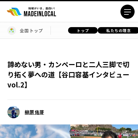
全国トップ
トップ
私たちの理念
エリアから探す
北海道エリア
青森エリア
岩手エリア
宮城エリア
諦めない男・カンペーロと二人三脚で切
秋田エリア
山形エリア
り拓く夢への道【谷口容基インタビュー
福島エリア
茨城エリア
vol.2】
栃木エリア
群馬エリア
埼玉エリア
千葉エリア
東京23区エリア
多摩エリア
柳原 佑芽
神奈川エリア
新潟エリア
富山エリア
石川エリア
福井エリア
山梨エリア