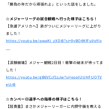
「勝負の年だから頑張れよ」といった話をしました。
☆メジャーリーグの試合観戦へ行った様子はこちら！
【急遽アメリカへ】弟がついにメジャーリーグに上がり
ました！
https://youtu.be/pwaKi_zXDj8?si=0yBO4KfFuVoYlv
__
【涙腺崩壊】メジャー観戦2日目！衝撃の結末が待ってま
した！
https://youtu.be/gB6VCcf1sJw?si=xoolUUHFUQTV
eUrB
☆カンペーロ選手への指導の様子はこちら！
【超貴重】まさかメジャーリーガーに内野守備を教える