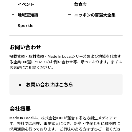
イベント
飲食店
熊本
エリア
山口
エリア
河内
エリア
静岡
エリア
神奈川
エリア
地域豆知識
ニッポンの百選大全集
Sporkle
大分
エリア
徳島
エリア
兵庫
エリア
愛知
エリア
山梨
エリア
お問い合わせ
掲載依頼・取材依頼・Made In Localシリーズおよび地域を代表す
宮崎
エリア
香川
エリア
奈良
エリア
三重
エリア
る企業100選についてのお問い合わせ等、承っております。まずは
お気軽にご相談ください。
お問い合わせはこちら
鹿児島
エリア
愛媛
エリア
和歌山
エリア
会社概要
沖縄
エリア
高知
エリア
Made In Localは、株式会社IOBIが運営する地方創生メディアで
す。弊社では現在、事業拡大につき、新卒・中途ともに積極的に
採用活動を行っております。 ご興味のある方はぜひご一読くださ