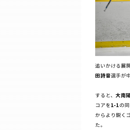
熊本
大分
宮崎
追いかける展開
鹿児島
田詩音
選手が
沖縄
すると、
大南
コアを
1-1
の同
からより鋭く
た。