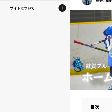
柳原 佑芽
地域を代表する企業100選
記事ライター
サイトについて
岩手
プレスリリース
アンバサダー
私たちの理念
宮城
行政連携記事
お問い合わせ
MILCプロジェクト
秋田
運営会社情報
選出企業特別対談
山形
Localist
SDGsの先駆者
福島
イベント
茨城
飲食店
栃木
地域豆知識
目次