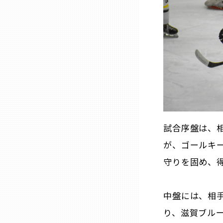
兵庫
奈良
和歌山
鳥取
試合序盤は、
島根
が、ゴールキ
守りを固め、
岡山
中盤には、相
広島
り、滋賀ブルー