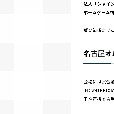
法人「シャイ
ホームゲーム
石川
ぜひ最後まで
福井
山梨
名古屋オ
長野
岐阜
会場には試合
IHCの
OFFICI
静岡
子や声援で選
愛知