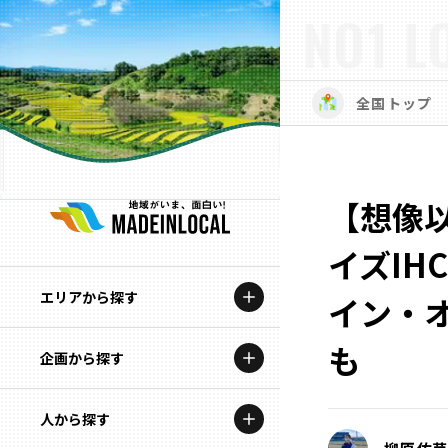
NO1 L
全国トップ
【想像
イズIH
エリアから探す
イン・
も
企画から探す
北海道
特集コンテンツ
人から探す
青森