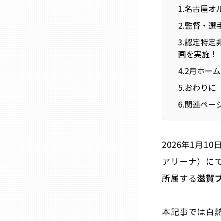
ニッポンの百選大全集
1
.
名古屋オ
群馬
2
.
監督・選
Sporkle
埼玉
3
.
認定特定
画を実施！
千葉
4
.
2月ホーム
5
.
おわりに
東京23区
6
.
関連ペー
多摩地域
2026年1月
神奈川
アリーナ）にて
所属する
滋賀ブ
新潟
本記事では白
富山