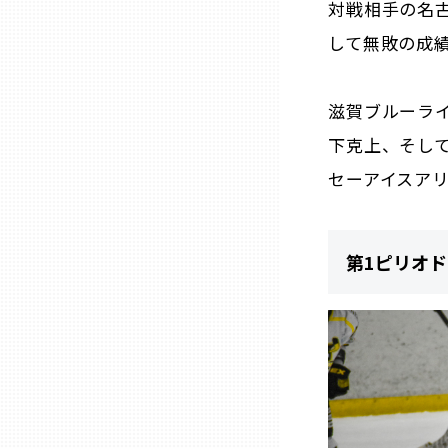
対戦相手の名古
して無敗の成
三重
滋賀
滋賀ブルーライ
下克上、そし
京都
セーアイスア
大阪市
第1ピリオド
北摂
堺・泉州
河内