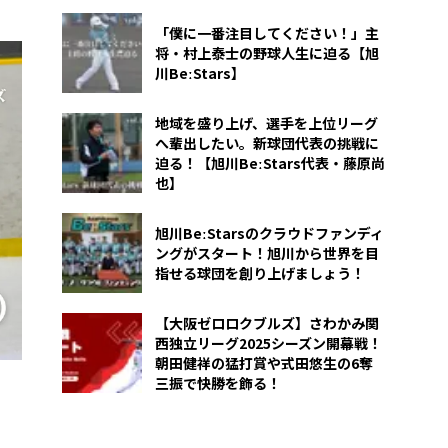
「僕に一番注目してください！」主
将・村上泰士の野球人生に迫る【旭
川BeːStars】
地域を盛り上げ、選手を上位リーグ
へ輩出したい。新球団代表の挑戦に
迫る！【旭川BeːStars代表・藤原尚
也】
旭川BeːStarsのクラウドファンディ
ングがスタート！旭川から世界を目
指せる球団を創り上げましょう！
【大阪ゼロロクブルズ】さわかみ関
西独立リーグ2025シーズン開幕戦！
朝田健祥の猛打賞や式田悠生の6奪
三振で快勝を飾る！