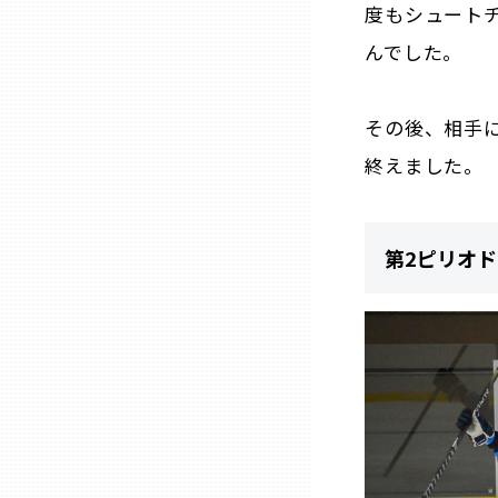
度もシュート
山口
んでした。
徳島
その後、相手
香川
終えました。
愛媛
第2ピリオド
高知
福岡
佐賀
長崎