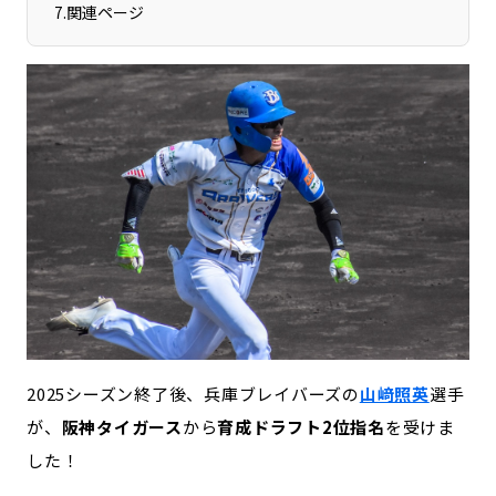
7
.
関連ページ
宮崎エリア
鹿児島エリア
沖縄エリア
カテゴリから探す
特集コンテンツ
地域を代表する 企業100選
プレスリリース
行政連携記事
MILCプロジェクト
選出企業特別対談
Localist
SDGsの先駆者
イベント
飲食店
地域豆知識
ニッポンの百選大全集
Sporkle
2025シーズン終了後、兵庫ブレイバーズの
山﨑照英
選手
が、
阪神タイガース
から
育成ドラフト2位指名
を受けま
した！
「人」から探す