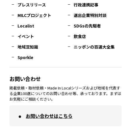
プレスリリース
行政連携記事
MILCプロジェクト
選出企業特別対談
長崎
エリア
広島
エリア
堺・泉州
エリア
岐阜
エリア
多摩
エリア
Localist
SDGsの先駆者
イベント
飲食店
熊本
エリア
山口
エリア
河内
エリア
静岡
エリア
神奈川
エリア
地域豆知識
ニッポンの百選大全集
Sporkle
大分
エリア
徳島
エリア
兵庫
エリア
愛知
エリア
山梨
エリア
お問い合わせ
掲載依頼・取材依頼・Made In Localシリーズおよび地域を代表す
宮崎
エリア
香川
エリア
奈良
エリア
三重
エリア
る企業100選についてのお問い合わせ等、承っております。まずは
お気軽にご相談ください。
お問い合わせはこちら
鹿児島
エリア
愛媛
エリア
和歌山
エリア