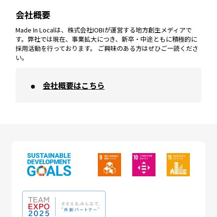
会社概要
沖縄
エリア
高知
エリア
Made In Localは、株式会社IOBIが運営する地方創生メディアで
す。弊社では現在、事業拡大につき、新卒・中途ともに積極的に
採用活動を行っております。 ご興味のある方はぜひご一読くださ
い。
会社概要はこちら