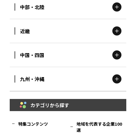
中部・北陸
茨城
エリア
青森
エリア
近畿
新潟
エリア
栃木
エリア
岩手
エリア
中国・四国
滋賀
エリア
富山
エリア
群馬
エリア
宮城
エリア
九州・沖縄
鳥取
エリア
京都
エリア
石川
エリア
埼玉
エリア
秋田
エリア
カテゴリから探す
福岡
エリア
島根
エリア
大阪市
エリア
福井
エリア
千葉
エリア
山形
エリア
特集コンテンツ
地域を代表する企業100
選
佐賀
エリア
岡山
エリア
北摂
エリア
長野
エリア
東京23区
エリア
福島
エリア