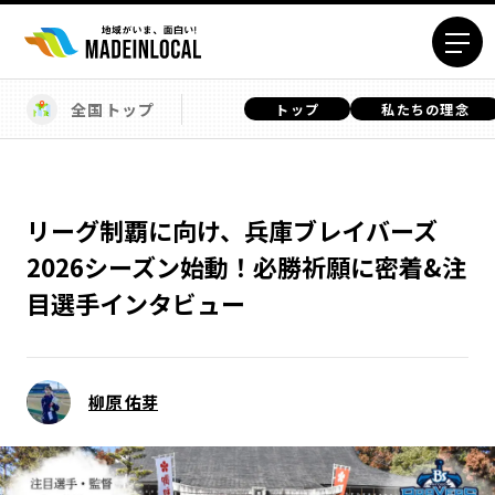
全国トップ
トップ
私たちの理念
エリアから探す
北海道エリア
青森エリア
岩手エリア
宮城エリア
リーグ制覇に向け、兵庫ブレイバーズ
秋田エリア
山形エリア
2026シーズン始動！必勝祈願に密着&注
福島エリア
茨城エリア
目選手インタビュー
栃木エリア
群馬エリア
埼玉エリア
千葉エリア
東京23区エリア
多摩エリア
柳原 佑芽
神奈川エリア
新潟エリア
富山エリア
石川エリア
福井エリア
山梨エリア