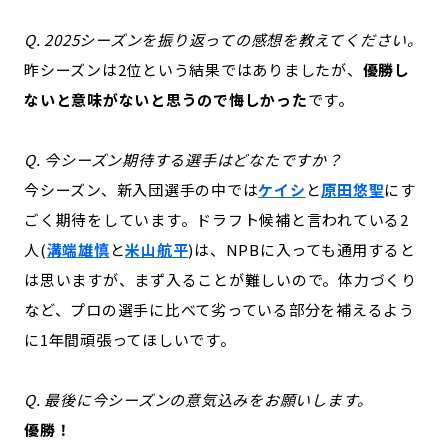
Q. 2025シーズンを振り返っての感想を教えてください。
昨シーズンは2位という結果ではありましたが、
優勝し
ないと意味がないと思うので悔しかった
です。
Q. 今シーズン期待する選手はどなたですか？
今シーズン、新入団選手の中では
ケイシ
と
原田悠聖
にす
ごく期待をしています。ドラフト候補と言われている2
人(
溝端雄慎
と
米山航平
)は、NPBに入っても通用すると
は思いますが、まず入ることが難しいので。体力づくり
など、プロの選手に比べて劣っている部分を補えるよう
に1年間頑張ってほしいです。
Q. 最後に今シーズンの意気込みをお願いします。
優勝！