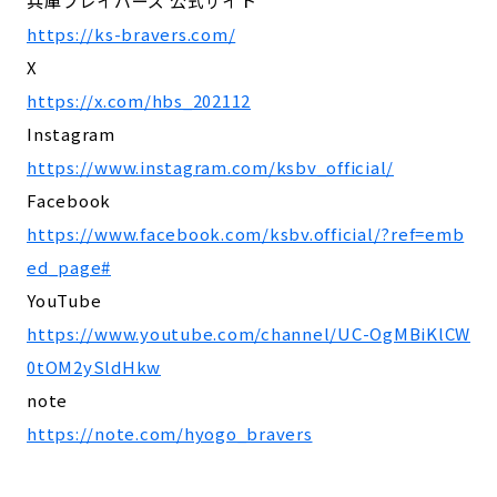
兵庫ブレイバーズ 公式サイト
https://ks-bravers.com/
X
https://x.com/hbs_202112
Instagram
https://www.instagram.com/ksbv_official/
Facebook
https://www.facebook.com/ksbv.official/?ref=emb
ed_page#
YouTube
https://www.youtube.com/channel/UC-OgMBiKlCW
0tOM2ySldHkw
note
https://note.com/hyogo_bravers