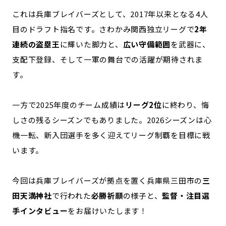
これは兵庫ブレイバーズとして、2017年以来となる4人
記事ライター
アンバサダー
目のドラフト指名です。さわかみ関西独立リーグで
2年
連続の盗塁王
に輝いた脚力と、
広い守備範囲
を武器に、
お問い合わせ
会社概要
支配下登録、そして一軍の舞台での活躍が期待されま
す。
一方で2025年度のチーム成績は
リーグ2位
に終わり、悔
しさの残るシーズンでもありました。2026シーズンは心
機一転、新入団選手を多く迎えてリーグ制覇を目標に戦
います。
今回は兵庫ブレイバーズが拠点を置く兵庫県三田市の
三
田天満神社
で行われた
必勝祈願
の様子と、
監督・注目選
手インタビュー
をお届けいたします！