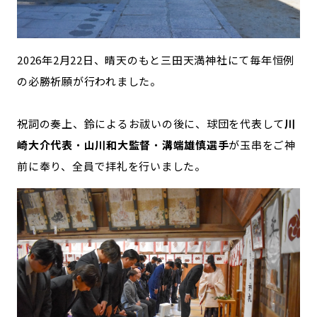
2026年2月22日、晴天のもと三田天満神社にて毎年恒例
の必勝祈願が行われました。
祝詞の奏上、鈴によるお祓いの後に、球団を代表して
川
崎大介代表
・
山川和大監督
・
溝端雄慎選手
が玉串をご神
前に奉り、全員で拝礼を行いました。