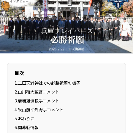
長野エリア
岐阜エリア
静岡エリア
愛知エリア
三重エリア
滋賀エリア
京都エリア
大阪市エリア
北摂エリア
堺・泉州エリア
河内エリア
兵庫エリア
奈良エリア
和歌山エリア
鳥取エリア
目次
島根エリア
岡山エリア
広島エリア
1
.
三田天満神社での必勝祈願の様子
山口エリア
徳島エリア
2
.
山川和大監督コメント
香川エリア
愛媛エリア
3
.
溝端雄慎投手コメント
高知エリア
福岡エリア
4
.
米山航平外野手コメント
佐賀エリア
長崎エリア
5
.
おわりに
熊本エリア
6
.
開幕戦情報
大分エリア