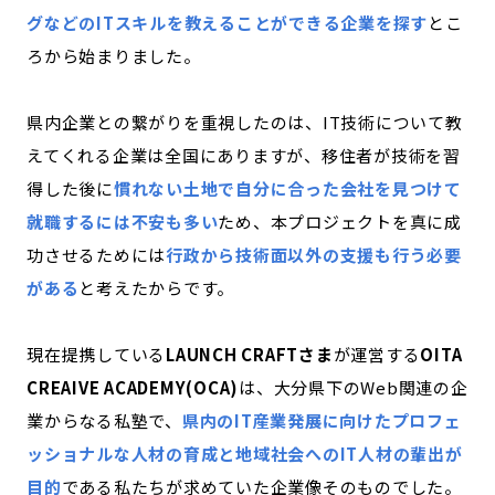
グなどのITスキルを教えることができる企業を探す
とこ
ろから始まりました。
県内企業との繋がりを重視したのは、IT技術について教
えてくれる企業は全国にありますが、移住者が技術を習
得した後に
慣れない土地で自分に合った会社を見つけて
就職するには不安も多い
ため、本プロジェクトを真に成
功させるためには
行政から技術面以外の支援も行う必要
がある
と考えたからです。
現在提携している
LAUNCH CRAFTさま
が運営する
OITA
CREAIVE ACADEMY(OCA)
は、大分県下のWeb関連の企
業からなる私塾で、
県内のIT産業発展に向けたプロフェ
ッショナルな人材の育成と地域社会への
IT
人材の輩出が
目的
である
私たちが求めていた企業像そのものでした。