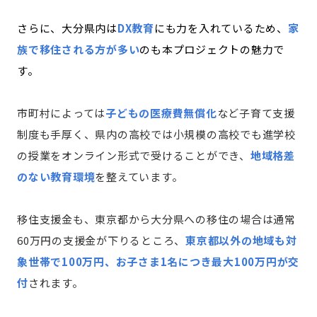
さらに、大分県内は
DX教育
にも力を入れているため、
家
族で移住される方が多い
のも本プロジェクトの魅力で
す。
市町村によっては
子どもの医療費無償化
など子育て支援
制度も手厚く、県内の高校では小規模の高校でも進学校
の授業をオンライン形式で受けることができ、
地域格差
のない教育環境
を整えています。
移住支援金も、東京都から大分県への移住の場合は通常
60万円の支援金が下りるところ、
東京都以外の地域も対
象世帯で100万円、お子さま1名につき最大100万円が交
付
されます。