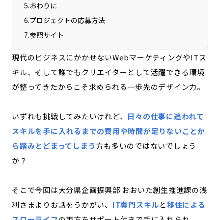
5
.
おわりに
宮崎エリア
鹿児島エリア
6
.
プロジェクトの応募方法
沖縄エリア
7
.
参照サイト
現代のビジネスにかかせないWebマーケティングやITス
カテゴリから探す
キル、そして誰でもクリエイターとして活躍できる環境
特集コンテンツ
地域を代表する 企業100選
が整ってきたからこそ求められる一歩先のデザイン力。
プレスリリース
行政連携記事
MILCプロジェクト
選出企業特別対談
いずれも挑戦してみたいけれど、
日々の仕事に追われて
Localist
SDGsの先駆者
スキルを手に入れるまでの費用や時間が足りないことか
イベント
飲食店
ら踏みとどまってしまう
方も多いのではないでしょう
地域豆知識
ニッポンの百選大全集
か？
Sporkle
そこで今回は
大分県企画振興部 おおいた創生推進課の
浅
利さまよりお話をうかがい、
IT専門スキル
と
移住による
「人」から探す
スローライフ
の両方をサポート付きで手に入れられ