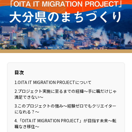
長野エリア
岐阜エリア
静岡エリア
愛知エリア
三重エリア
滋賀エリア
京都エリア
大阪市エリア
北摂エリア
堺・泉州エリア
河内エリア
兵庫エリア
奈良エリア
和歌山エリア
鳥取エリア
目次
島根エリア
岡山エリア
広島エリア
1
.
OITA IT MIGRATION PROJECTについて
山口エリア
徳島エリア
2
.
プロジェクト実施に至るまでの経緯〜手に職だけじゃ
満足できない〜
香川エリア
愛媛エリア
3
.
このプロジェクトの強み〜経験ゼロでもクリエイター
高知エリア
福岡エリア
になれる？〜
佐賀エリア
長崎エリア
4
.
「OITA IT MIGRATION PROJECT」が目指す未来〜転
熊本エリア
職なき移住〜
大分エリア