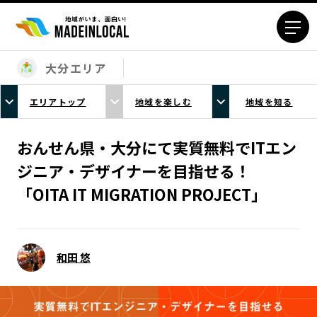
大分エリア
エリアから探す
エリアトップ
地域を楽しむ
地域を知る
北海道エリア
青森エリア
岩手エリア
宮城エリア
おんせん県・大分にて実質無料でITエン
秋田エリア
山形エリア
ジニア・デザイナーを目指せる！
福島エリア
茨城エリア
「OITA IT MIGRATION PROJECT」
栃木エリア
群馬エリア
埼玉エリア
千葉エリア
東京23区エリア
多摩エリア
和田 悠
神奈川エリア
新潟エリア
富山エリア
石川エリア
福井エリア
山梨エリア