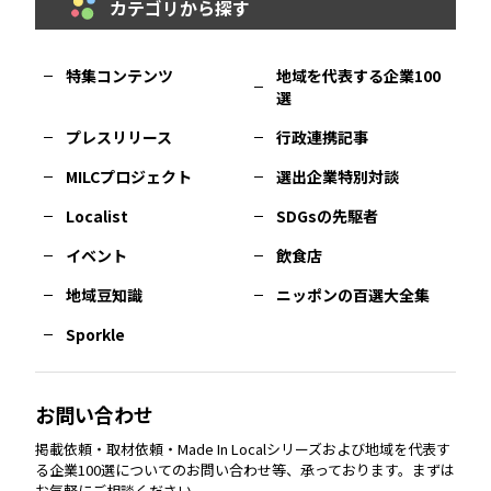
カテゴリから探す
福岡
エリア
島根
エリア
大阪市
エリア
福井
エリア
千葉
エリア
山形
エリア
特集コンテンツ
地域を代表する企業100
選
佐賀
エリア
岡山
エリア
北摂
エリア
長野
エリア
東京23区
エリア
福島
エリア
プレスリリース
行政連携記事
MILCプロジェクト
選出企業特別対談
長崎
エリア
広島
エリア
堺・泉州
エリア
岐阜
エリア
多摩
エリア
Localist
SDGsの先駆者
イベント
飲食店
熊本
エリア
山口
エリア
河内
エリア
静岡
エリア
神奈川
エリア
地域豆知識
ニッポンの百選大全集
Sporkle
大分
エリア
徳島
エリア
兵庫
エリア
愛知
エリア
山梨
エリア
お問い合わせ
掲載依頼・取材依頼・Made In Localシリーズおよび地域を代表す
宮崎
エリア
香川
エリア
奈良
エリア
三重
エリア
る企業100選についてのお問い合わせ等、承っております。まずは
お気軽にご相談ください。