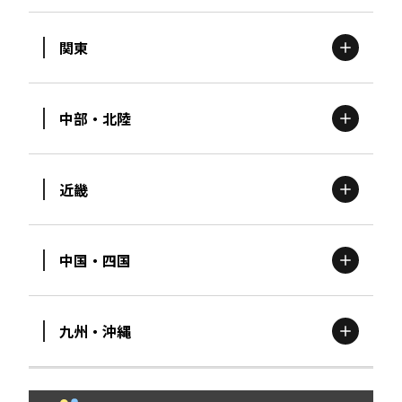
関東
北海道
エリア
中部・北陸
茨城
エリア
青森
エリア
近畿
新潟
エリア
栃木
エリア
岩手
エリア
中国・四国
滋賀
エリア
富山
エリア
群馬
エリア
宮城
エリア
九州・沖縄
鳥取
エリア
京都
エリア
石川
エリア
埼玉
エリア
秋田
エリア