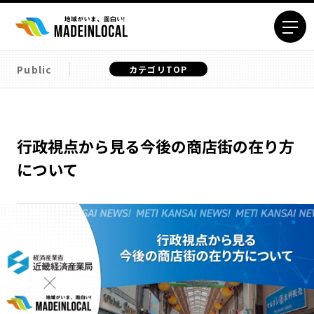
Public
カテゴリTOP
エリアから探す
北海道エリア
青森エリア
岩手エリア
宮城エリア
行政視点から見る今後の商店街の在り方
秋田エリア
山形エリア
について
福島エリア
茨城エリア
栃木エリア
群馬エリア
埼玉エリア
千葉エリア
東京23区エリア
多摩エリア
神奈川エリア
新潟エリア
富山エリア
石川エリア
福井エリア
山梨エリア