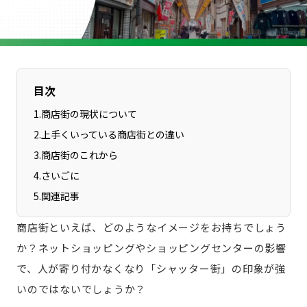
長野エリア
岐阜エリア
静岡エリア
愛知エリア
三重エリア
滋賀エリア
京都エリア
大阪市エリア
目次
北摂エリア
堺・泉州エリア
1
.
商店街の現状について
河内エリア
兵庫エリア
2
.
上手くいっている商店街との違い
奈良エリア
和歌山エリア
3
.
商店街のこれから
鳥取エリア
島根エリア
4
.
さいごに
岡山エリア
広島エリア
5
.
関連記事
山口エリア
徳島エリア
商店街といえば、どのようなイメージをお持ちでしょう
香川エリア
愛媛エリア
か？ネットショッピングやショッピングセンターの影響
高知エリア
福岡エリア
で、人が寄り付かなくなり「シャッター街」の印象が強
佐賀エリア
長崎エリア
いのではないでしょうか？
熊本エリア
大分エリア