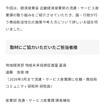
宮崎エリア
鹿児島エリア
今回は、経済産業省 近畿経済産業局の流通・サービス産
沖縄エリア
業課の取り組みをご紹介させていただき、国・行政が行
う商店街活性化の施策や考え方について詳しいお話を伺
カテゴリから探す
いました。
特集コンテンツ
地域を代表する 企業100選
取材にご協力いただいたご担当者様
プレスリリース
行政連携記事
MILCプロジェクト
選出企業特別対談
Localist
SDGsの先駆者
地域経済部 地域未来投資促進室 室長
イベント
飲食店
遠藤 浩規 様
地域豆知識
ニッポンの百選大全集
（2026年3月まで流通・サービス産業課に在籍・商店街
Sporkle
コミュニティ研究所 研究員）
産業部 流通・サービス産業課 課長補佐
「人」から探す