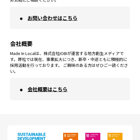
お問い合わせはこちら
鹿児島
エリア
愛媛
エリア
和歌山
エリア
会社概要
沖縄
エリア
高知
エリア
Made In Localは、株式会社IOBIが運営する地方創生メディアで
す。弊社では現在、事業拡大につき、新卒・中途ともに積極的に
採用活動を行っております。 ご興味のある方はぜひご一読くださ
い。
会社概要はこちら