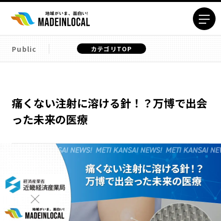
Public
カテゴリTOP
エリアから探す
北海道エリア
青森エリア
岩手エリア
宮城エリア
痛くない注射に溶ける針！？万博で出会
秋田エリア
山形エリア
った未来の医療
福島エリア
茨城エリア
栃木エリア
群馬エリア
埼玉エリア
千葉エリア
東京23区エリア
多摩エリア
神奈川エリア
新潟エリア
富山エリア
石川エリア
福井エリア
山梨エリア