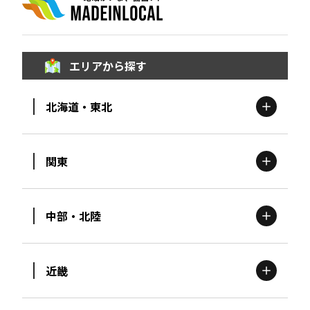
エリアから探す
北海道・東北
関東
北海道
エリア
中部・北陸
茨城
エリア
青森
エリア
近畿
新潟
エリア
栃木
エリア
岩手
エリア