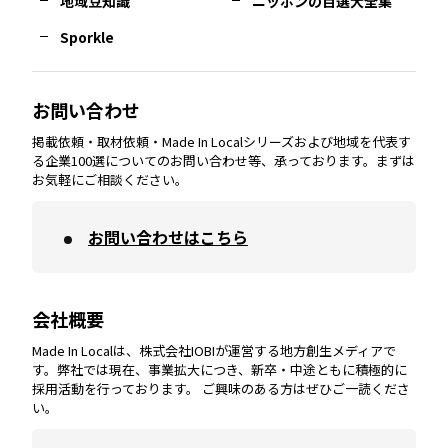
地域豆知識
ニッポンの百選大全集
Sporkle
大分
エリア
徳島
エリア
兵庫
エリア
愛知
エリア
山梨
エリア
お問い合わせ
掲載依頼・取材依頼・Made In Localシリーズおよび地域を代表す
宮崎
エリア
香川
エリア
奈良
エリア
三重
エリア
る企業100選についてのお問い合わせ等、承っております。まずは
お気軽にご相談ください。
お問い合わせはこちら
鹿児島
エリア
愛媛
エリア
和歌山
エリア
会社概要
沖縄
エリア
高知
エリア
Made In Localは、株式会社IOBIが運営する地方創生メディアで
す。弊社では現在、事業拡大につき、新卒・中途ともに積極的に
採用活動を行っております。 ご興味のある方はぜひご一読くださ
い。