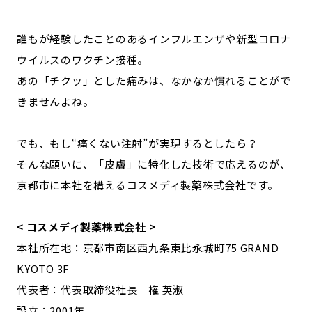
記事ライター
アンバサダー
誰もが経験したことのあるインフルエンザや新型コロナ
ウイルスのワクチン接種。
お問い合わせ
会社概要
あの「チクッ」とした痛みは、なかなか慣れることがで
きませんよね。
でも、もし“痛くない注射”が実現するとしたら？
そんな願いに、「皮膚」に特化した技術で応えるのが、
京都市に本社を構えるコスメディ製薬株式会社です。
< コスメディ製薬株式会社 >
本社所在地：京都市南区西九条東比永城町75 GRAND
KYOTO 3F
代表者：代表取締役社長 権 英淑
設立：2001年