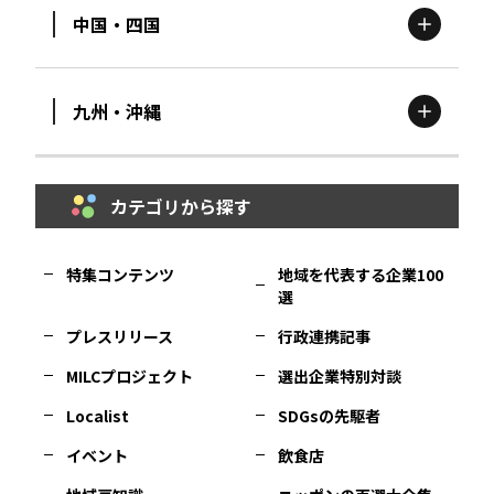
中国・四国
滋賀
エリア
富山
エリア
群馬
エリア
宮城
エリア
九州・沖縄
鳥取
エリア
京都
エリア
石川
エリア
埼玉
エリア
秋田
エリア
カテゴリから探す
福岡
エリア
島根
エリア
大阪市
エリア
福井
エリア
千葉
エリア
山形
エリア
特集コンテンツ
地域を代表する企業100
選
佐賀
エリア
岡山
エリア
北摂
エリア
長野
エリア
東京23区
エリア
福島
エリア
プレスリリース
行政連携記事
MILCプロジェクト
選出企業特別対談
長崎
エリア
広島
エリア
堺・泉州
エリア
岐阜
エリア
多摩
エリア
Localist
SDGsの先駆者
イベント
飲食店
熊本
エリア
山口
エリア
河内
エリア
静岡
エリア
神奈川
エリア