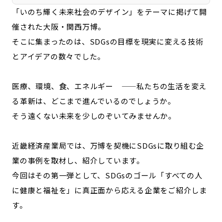
宮崎エリア
鹿児島エリア
「いのち輝く未来社会のデザイン」をテーマに掲げて開
沖縄エリア
催された大阪・関西万博。
そこに集まったのは、SDGsの目標を現実に変える技術
とアイデアの数々でした。
カテゴリから探す
特集コンテンツ
地域を代表する 企業100選
医療、環境、食、エネルギー ——私たちの生活を変え
プレスリリース
行政連携記事
る革新は、どこまで進んでいるのでしょうか。
MILCプロジェクト
選出企業特別対談
そう遠くない未来を少しのぞいてみませんか。
Localist
SDGsの先駆者
イベント
飲食店
近畿経済産業局では、万博を契機にSDGsに取り組む企
業の事例を取材し、紹介しています。
地域豆知識
ニッポンの百選大全集
今回はその第一弾として、SDGsのゴール「すべての人
Sporkle
に健康と福祉を」に真正面から応える企業をご紹介しま
す。
「人」から探す