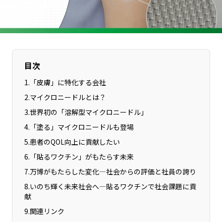
長野エリア
岐阜エリア
静岡エリア
愛知エリア
三重エリア
滋賀エリア
京都エリア
大阪市エリア
目次
北摂エリア
堺・泉州エリア
1
.
「皮膚」に特化する会社
河内エリア
兵庫エリア
2
.
マイクロニードルとは？
奈良エリア
和歌山エリア
3
.
世界初の「溶解型マイクロニードル」
鳥取エリア
島根エリア
4
.
「塗る」マイクロニードルも登場
岡山エリア
広島エリア
5
.
患者のQOL向上に貢献したい
山口エリア
徳島エリア
6
.
「貼るワクチン」がもたらす未来
香川エリア
愛媛エリア
7
.
万博がもたらした変化—社会からの評価と社員の誇り
高知エリア
福岡エリア
8
.
いのち輝く未来社会へ—貼るワクチンで社会課題に貢
献
佐賀エリア
長崎エリア
9
.
関連リンク
熊本エリア
大分エリア