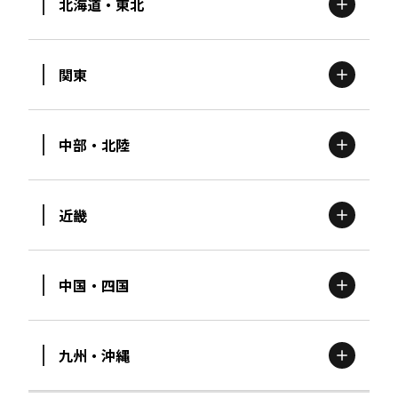
北海道・東北
関東
北海道
エリア
中部・北陸
茨城
エリア
青森
エリア
近畿
新潟
エリア
栃木
エリア
岩手
エリア
中国・四国
滋賀
エリア
富山
エリア
群馬
エリア
宮城
エリア
九州・沖縄
鳥取
エリア
京都
エリア
石川
エリア
埼玉
エリア
秋田
エリア