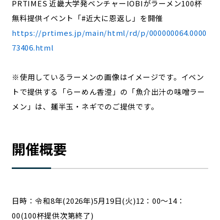
PRTIMES
近畿大学発ベンチャーIOBIがラーメン100杯
宮崎エリア
鹿児島エリア
無料提供イベント「#近大に恩返し」を開催
沖縄エリア
https://prtimes.jp/main/html/rd/p/000000064.0000
73406.html
カテゴリから探す
※使用しているラーメンの画像はイメージです。イベン
特集コンテンツ
地域を代表する 企業100選
トで提供する「らーめん香澄」の「魚介出汁の味噌ラー
プレスリリース
行政連携記事
メン」は、麺半玉・ネギでのご提供です。
MILCプロジェクト
選出企業特別対談
Localist
SDGsの先駆者
イベント
飲食店
開催概要
地域豆知識
ニッポンの百選大全集
Sporkle
日時：令和8年(2026年)5月19日(火)12：00～14：
「人」から探す
00(100杯提供次第終了)