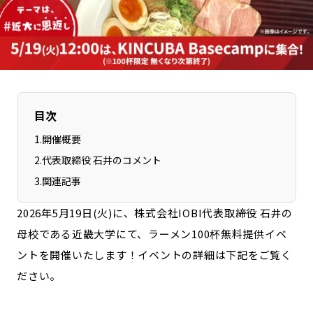
長野エリア
岐阜エリア
静岡エリア
愛知エリア
三重エリア
滋賀エリア
京都エリア
大阪市エリア
北摂エリア
堺・泉州エリア
目次
河内エリア
兵庫エリア
1
.
開催概要
奈良エリア
和歌山エリア
2
.
代表取締役 石井のコメント
鳥取エリア
島根エリア
3
.
関連記事
岡山エリア
広島エリア
2026年5月19日(火)に、株式会社IOBI代表取締役 石井の
山口エリア
徳島エリア
母校である近畿大学にて、ラーメン100杯無料提供イベ
香川エリア
愛媛エリア
ントを開催いたします！イベントの詳細は下記をご覧く
高知エリア
福岡エリア
ださい。
佐賀エリア
長崎エリア
熊本エリア
大分エリア