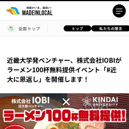
全国トップ
トップ
私たちの理念
エリアから探す
北海道エリア
青森エリア
岩手エリア
宮城エリア
近畿大学発ベンチャー、株式会社IOBIが
秋田エリア
山形エリア
ラーメン100杯無料提供イベント「#近
福島エリア
茨城エリア
大に恩返し」を開催します！
栃木エリア
群馬エリア
埼玉エリア
千葉エリア
東京23区エリア
多摩エリア
神奈川エリア
新潟エリア
富山エリア
石川エリア
福井エリア
山梨エリア