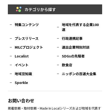
カテゴリから探す
福岡
エリア
島根
エリア
大阪市
エリア
福井
エリア
千葉
エリア
山形
エリア
特集コンテンツ
地域を代表する企業100
選
佐賀
エリア
岡山
エリア
北摂
エリア
長野
エリア
東京23区
エリア
福島
エリア
プレスリリース
行政連携記事
MILCプロジェクト
選出企業特別対談
長崎
エリア
広島
エリア
堺・泉州
エリア
岐阜
エリア
多摩
エリア
Localist
SDGsの先駆者
イベント
飲食店
熊本
エリア
山口
エリア
河内
エリア
静岡
エリア
神奈川
エリア
地域豆知識
ニッポンの百選大全集
Sporkle
大分
エリア
徳島
エリア
兵庫
エリア
愛知
エリア
山梨
エリア
お問い合わせ
掲載依頼・取材依頼・Made In Localシリーズおよび地域を代表す