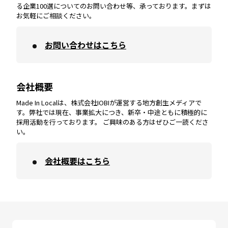
宮崎
エリア
香川
エリア
奈良
エリア
三重
エリア
る企業100選についてのお問い合わせ等、承っております。まずは
お気軽にご相談ください。
お問い合わせはこちら
鹿児島
エリア
愛媛
エリア
和歌山
エリア
会社概要
沖縄
エリア
高知
エリア
Made In Localは、株式会社IOBIが運営する地方創生メディアで
す。弊社では現在、事業拡大につき、新卒・中途ともに積極的に
採用活動を行っております。 ご興味のある方はぜひご一読くださ
い。
会社概要はこちら