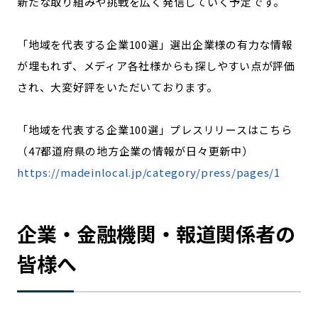
新たな取り組みや挑戦を広く発信していく予定です。
記事ライター
アンバサダー
「地域を代表する企業100選」選出企業様の有力な情報
が埋もれず、メディア各社様からも探しやすい点が評価
お問い合わせ
会社概要
され、大変好評をいただいております。
「地域を代表する企業100選」プレスリリースはこちら
（47都道府県の地方企業の情報が日々更新中）
https://madeinlocal.jp/category/press/pages/1
企業・金融機関・報道関係者の
皆様へ