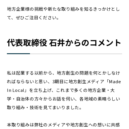
地方企業様の挑戦や新たな取り組みを知るきっかけとし
て、ぜひご注目ください。
代表取締役 石井からのコメント
私は起業する以前から、地方創生の問題を何とかしなけ
ればならないと思い、3期目に地方創生メディア「Made
In Local」を立ち上げ、これまで多くの地方企業・大
学・自治体の方々からお話を伺い、各地域の素晴らしい
取り組み・技術を見てまいりました。
本取り組みは弊社のメディアや地方創生への想いに共感