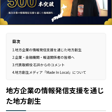
長野エリア
岐阜エリア
静岡エリア
愛知エリア
三重エリア
滋賀エリア
京都エリア
大阪市エリア
北摂エリア
堺・泉州エリア
目次
河内エリア
兵庫エリア
1
.
地方企業の情報発信支援を通じた地方創生
奈良エリア
和歌山エリア
2
.
企業・金融機関・報道関係者の皆様へ
鳥取エリア
島根エリア
3
.
代表取締役 石井からのコメント
岡山エリア
広島エリア
4
.
地方創生メディア「Made In Local」について
山口エリア
徳島エリア
香川エリア
愛媛エリア
地方企業の情報発信支援を通じ
高知エリア
福岡エリア
た地方創生
佐賀エリア
長崎エリア
熊本エリア
大分エリア