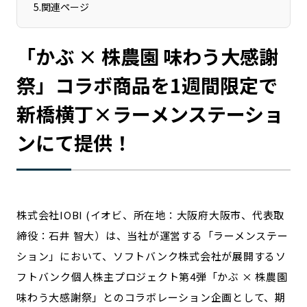
5
.
関連ページ
宮崎エリア
鹿児島エリア
沖縄エリア
「かぶ × 株農園 味わう大感謝
祭」コラボ商品を1週間限定で
カテゴリから探す
新橋横丁×ラーメンステーショ
特集コンテンツ
地域を代表する 企業100選
ンにて提供！
プレスリリース
行政連携記事
MILCプロジェクト
選出企業特別対談
Localist
SDGsの先駆者
イベント
飲食店
株式会社IOBI (イオビ、所在地：大阪府大阪市、代表取
地域豆知識
ニッポンの百選大全集
締役：石井 智大）は、当社が運営する「ラーメンステー
Sporkle
ション」において、ソフトバンク株式会社が展開するソ
フトバンク個人株主プロジェクト第4弾「かぶ × 株農園
味わう大感謝祭」とのコラボレーション企画として、期
「人」から探す