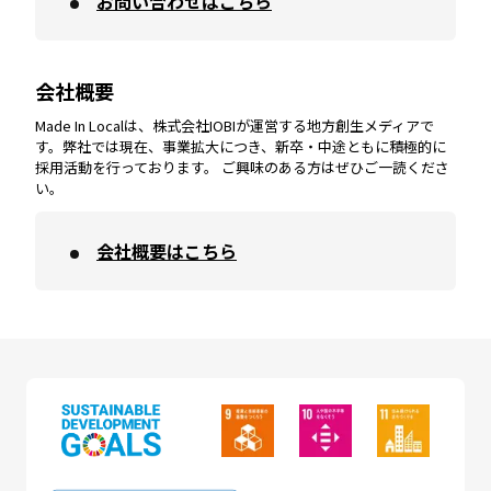
お問い合わせはこちら
愛媛
エリア
和歌山
エリア
会社概要
沖縄
エリア
高知
エリア
Made In Localは、株式会社IOBIが運営する地方創生メディアで
す。弊社では現在、事業拡大につき、新卒・中途ともに積極的に
採用活動を行っております。 ご興味のある方はぜひご一読くださ
い。
会社概要はこちら