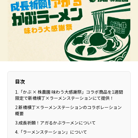
長野エリア
岐阜エリア
静岡エリア
愛知エリア
三重エリア
滋賀エリア
京都エリア
大阪市エリア
北摂エリア
堺・泉州エリア
河内エリア
兵庫エリア
奈良エリア
和歌山エリア
鳥取エリア
島根エリア
目次
岡山エリア
広島エリア
1
.
「かぶ × 株農園 味わう大感謝祭」コラボ商品を1週間
山口エリア
徳島エリア
限定で新橋横丁×ラーメンステーションにて提供！
香川エリア
愛媛エリア
2
.
新橋横丁×ラーメンステーションのコラボレーション
高知エリア
福岡エリア
概要
佐賀エリア
3
.
成長祈願！アガるかぶラーメンについて
長崎エリア
4
.
「ラーメンステーション」について
熊本エリア
大分エリア