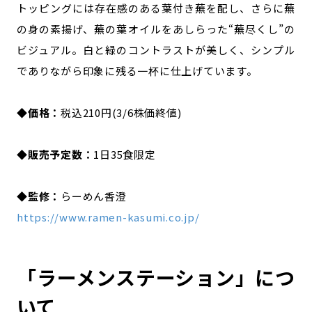
トッピングには存在感のある葉付き蕪を配し、さらに蕪
の身の素揚げ、蕪の葉オイルをあしらった“蕪尽くし”の
ビジュアル。白と緑のコントラストが美しく、シンプル
でありながら印象に残る一杯に仕上げています。
◆価格：
税込
210円(3/6株価終値)
◆
販売予定数：
1日35食限定
◆監修：
らーめん香澄
https://www.ramen-kasumi.co.jp/
「ラーメンステーション」につ
いて