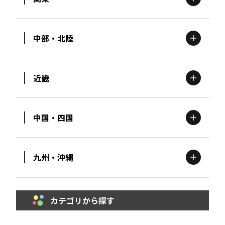
北海道
エリア
中部・北陸
茨城
エリア
青森
エリア
近畿
新潟
エリア
栃木
エリア
岩手
エリア
中国・四国
滋賀
エリア
富山
エリア
群馬
エリア
宮城
エリア
九州・沖縄
鳥取
エリア
京都
エリア
石川
エリア
埼玉
エリア
秋田
エリア
カテゴリから探す
福岡
エリア
島根
エリア
大阪市
エリア
福井
エリア
千葉
エリア
山形
エリア