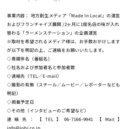
事業内容： 地方創生メディア「Made In Local」の運営
およびフランチャイズ展開 /2ヶ月に1度名店の味が入れ
替わる「ラーメンステーション」の企画運営
※取材を希望されるメディア様は、お手数おかけします
が以下を明記の上、ご連絡をお願いいたします。
◇貴媒体名（番組名）
◇社名および参加者名と参加者数
◇連絡先（TEL／E-mail）
◇撮影の有無（スチール／ムービー／レポーターなども
明記）
◇掲載予定日
◇その他（インタビューのご希望など）
連絡先：【TEL】06-7166-9941 【Mail】
info@iobi.co.jp