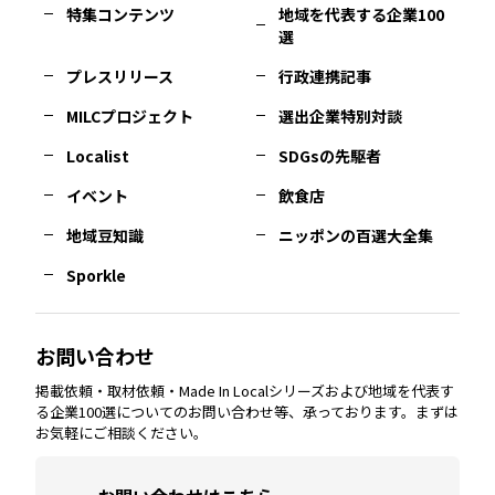
特集コンテンツ
地域を代表する企業100
選
佐賀
エリア
岡山
エリア
北摂
エリア
長野
エリア
東京23区
エリア
福島
エリア
プレスリリース
行政連携記事
MILCプロジェクト
選出企業特別対談
長崎
エリア
広島
エリア
堺・泉州
エリア
岐阜
エリア
多摩
エリア
Localist
SDGsの先駆者
イベント
飲食店
熊本
エリア
山口
エリア
河内
エリア
静岡
エリア
神奈川
エリア
地域豆知識
ニッポンの百選大全集
Sporkle
大分
エリア
徳島
エリア
兵庫
エリア
愛知
エリア
山梨
エリア
お問い合わせ
掲載依頼・取材依頼・Made In Localシリーズおよび地域を代表す
宮崎
エリア
香川
エリア
奈良
エリア
三重
エリア
る企業100選についてのお問い合わせ等、承っております。まずは
お気軽にご相談ください。
鹿児島
エリア