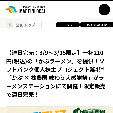
全国トップ
トップ
私たちの理念
エリアから探す
北海道エリア
青森エリア
岩手エリア
宮城エリア
【連日完売：3/9～3/15限定】一杯210
秋田エリア
山形エリア
円(税込)の「かぶラーメン」を提供！ソ
福島エリア
茨城エリア
フトバンク個人株主プロジェクト第4弾
栃木エリア
群馬エリア
「かぶ × 株農園 味わう大感謝祭」がラ
埼玉エリア
千葉エリア
ーメンステーションにて開催！限定販売
東京23区エリア
多摩エリア
で連日完売！
神奈川エリア
新潟エリア
富山エリア
石川エリア
福井エリア
山梨エリア