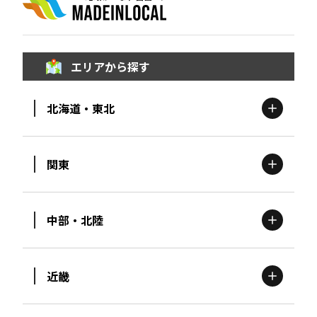
エリアから探す
北海道・東北
関東
北海道
エリア
中部・北陸
茨城
エリア
青森
エリア
近畿
新潟
エリア
栃木
エリア
岩手
エリア