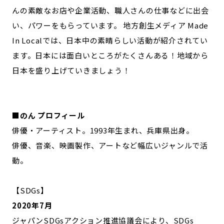
んの素敵なお店や企業活動、職人さんの仕事などに出会
い、パワーをもらっています。 地方創生メディア Made
In Localでは、日本中の素晴らしい活動が紹介されてい
ます。日本には面白いところがたくさんある！地域から
日本を盛り上げていきましょう！
■のん プロフィール
俳優・アーティスト。1993年生まれ、兵庫県出身。
俳優、音楽、映画製作、アートなど幅広いジャンルで活
動。
【SDGs】
2020年7月
ジャパンSDGsアクション推進協議会により、SDGs