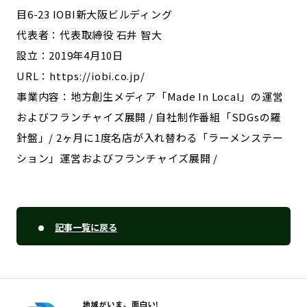
目6-23 IOBI新大阪ビルディング
代表者：代表取締役 石井 智大
設立：2019年4月10日
URL：https://iobi.co.jp/
事業内容：地方創生メディア「Made In Local」の運営
およびフランチャイズ展開 / 自社制作番組「SDGsの羅
針盤」/ 2ヶ月に1度名店が入れ替わる「ラーメンステー
ション」運営およびフランチャイズ展開 /
記事一覧に戻る