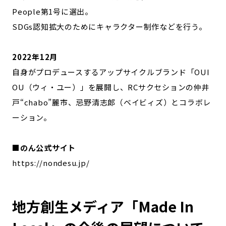
People第1号に選出。
SDGs認知拡大のためにキャラクター制作などを行う。
2022年12月
自身がプロデュースするアップサイクルブランド「OUI
OU（ウィ・ユー）」を展開し、RCサクセションの仲井
戸“chabo”麗市、忌野清志郎（ベイビィズ）とコラボレ
ーション。
■のん公式サイト
https://nondesu.jp/
地方創生メディア「Made In