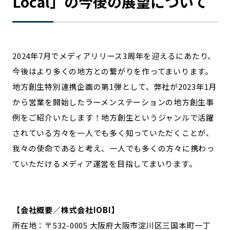
Local」の今後の展望について
2024年7月でメディアリリース3周年を迎えるにあたり、
今後はより多くの地方との繋がりを作ってまいります。
地方創生特別連携企画の第1弾として、弊社が2023年1月
から営業を開始したラーメンステーションの地方創生事
例をご紹介いたします！地方創生というジャンルで活躍
されている方々を一人でも多く知っていただくことが、
我々の使命であると考え、一人でも多くの方々に携わっ
ていただけるメディア運営を目指してまいります。
【会社概要／株式会社IOBI】
所在地：〒532-0005 大阪府大阪市淀川区三国本町一丁