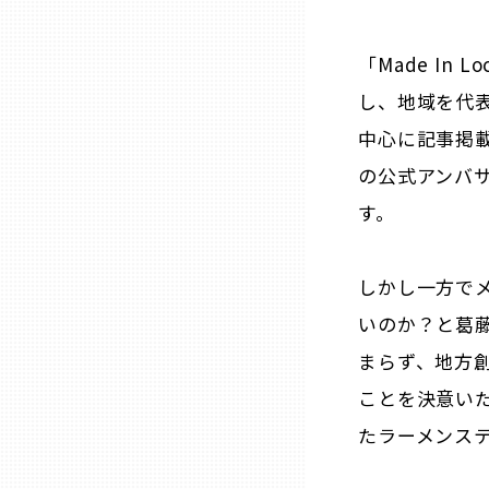
「Made In
石川
し、地域を代表
福井
中心に記事掲
の公式アンバ
山梨
す。
長野
しかし一方で
いのか？と葛
岐阜
まらず、地方
ことを決意いた
静岡
たラーメンス
愛知