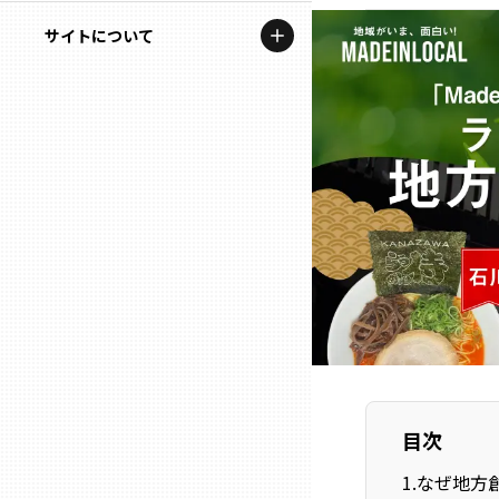
地域を代表する企業100選
記事ライター
サイトについて
岩手
プレスリリース
アンバサダー
私たちの理念
宮城
行政連携記事
お問い合わせ
MILCプロジェクト
秋田
運営会社情報
選出企業特別対談
山形
Localist
SDGsの先駆者
福島
イベント
茨城
飲食店
目次
栃木
地域豆知識
1
.
なぜ地方