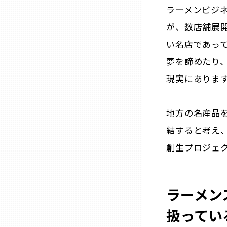
ラーメンビジ
三重
が、数店舗展
い名店であっ
滋賀
夢を諦めたり
現実にありま
京都
地方の名産品
大阪市
結すると考え、「
創生プロジェ
北摂
堺・泉州
ラーメン
河内
扱ってい