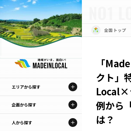
NO1 L
全国トップ
「Made
クト」特
エリアから探す
Loca
例から
企画から探す
北海道
は？
特集コンテンツ
人から探す
青森