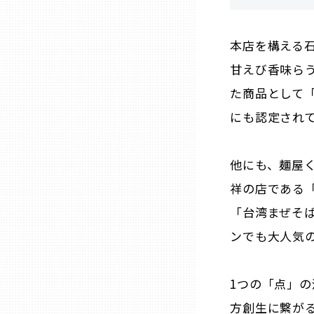
熊本
本店を構える
甘えび香味ら
大分
た商品として
にも認定され
宮崎
他にも、麺屋
鹿児島
祥の店である
「台湾まぜそ
沖縄
ンでも大人気
1つの「点」
方創生に繋が