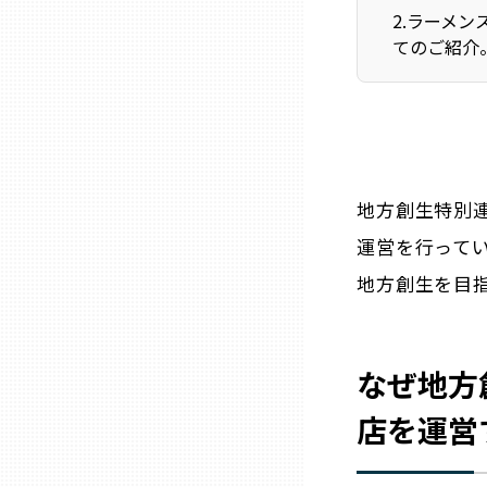
ニッポンの百選大全集
群馬
2
.
ラーメン
てのご紹介
Sporkle
埼玉
千葉
地方創生特別連
東京23区
運営を行って
地方創生を目
多摩地域
神奈川
なぜ地方
店を運営
新潟
富山