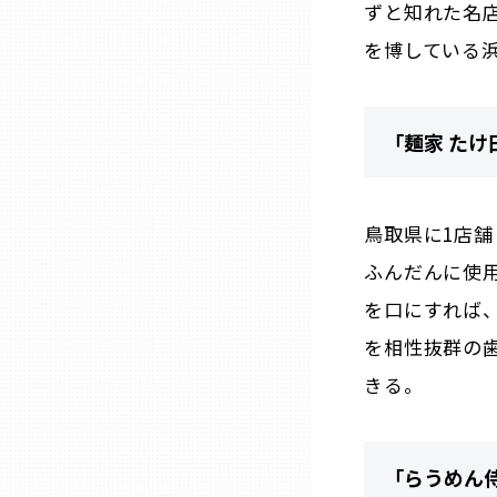
ずと知れた名
山口
を博している
徳島
「麺家 たけ
香川
愛媛
鳥取県に1店
ふんだんに使
高知
を口にすれば
を相性抜群の
福岡
きる。
佐賀
「らうめん
長崎