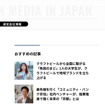
N MEDIA IN JAPAN
運営会社情報
おすすめの記事
クラフトビールから全国に繋がる
「角田のまど」1人の大学生が、ク
ラフトビールで地域ブランドを立ち
上げる
最先端を行く「コミュニティ・バン
ク京信」社内ベンチャーが、複業推
進で描く未来の「京都」とは