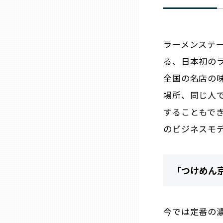
兵庫
ラーメンステ
奈良
る、日本初の
和歌山
全国の名店の
場所、同じ人
鳥取
することもで
のビジネスモ
島根
岡山
「つけめん
広島
今では定番の