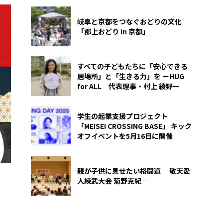
岐阜と京都をつなぐおどりの文化
「郡上おどり in 京都」
すべての子どもたちに「安心できる
居場所」と「生きる力」を ーHUG
for ALL 代表理事・村上 綾野ー
学生の起業支援プロジェクト
「MEISEI CROSSING BASE」 キック
オフイベントを5月16日に開催
親が子供に見せたい格闘道 ―敬天愛
人練武大会 菊野克紀―