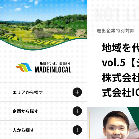
NO1 L
選出企業特別対談
地域を代
vol.
株式会
式会社I
エリアから探す
企画から探す
北海道
特集コンテンツ
人から探す
青森