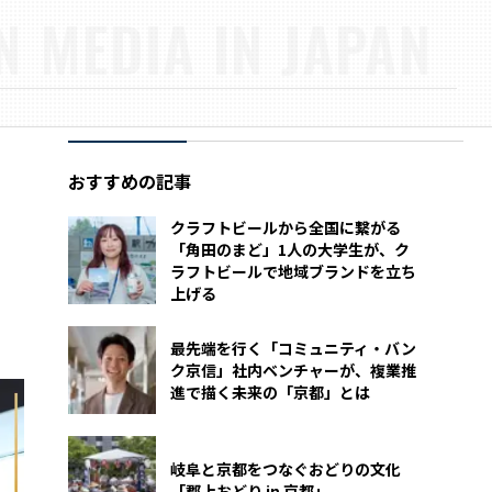
N MEDIA IN JAPAN
おすすめの記事
クラフトビールから全国に繋がる
「角田のまど」1人の大学生が、ク
ラフトビールで地域ブランドを立ち
上げる
最先端を行く「コミュニティ・バン
ク京信」社内ベンチャーが、複業推
進で描く未来の「京都」とは
岐阜と京都をつなぐおどりの文化
「郡上おどり in 京都」