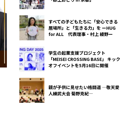
すべての子どもたちに「安心できる
居場所」と「生きる力」を ーHUG
for ALL 代表理事・村上 綾野ー
学生の起業支援プロジェクト
「MEISEI CROSSING BASE」 キック
オフイベントを5月16日に開催
親が子供に見せたい格闘道 ―敬天愛
人練武大会 菊野克紀―