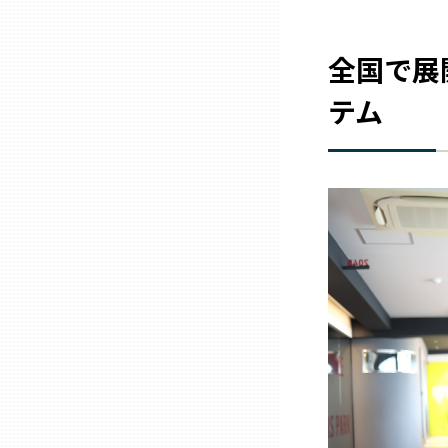
三重
全国で展
テム
滋賀
京都
大阪市
北摂
堺・泉州
河内