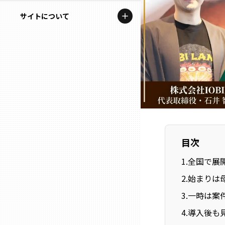
地域を代表する企業100選
記事ライター
サイトについて
岩手
プレスリリース
アンバサダー
私たちの理念
宮城
行政連携記事
お問い合わせ
MILCプロジェクト
秋田
運営会社情報
選出企業特別対談
山形
Localist
SDGsの先駆者
福島
目次
1
.
全国で展
イベント
茨城
2
.
始まりは
飲食店
3
.
一時は案
栃木
地域豆知識
4
.
導入後も