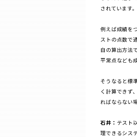
山口
されています
徳島
例えば成績を
ストの点数で
香川
自の算出方法
平常点なども
愛媛
高知
そうなると標
く計算できず、
福岡
ればならない
佐賀
石井：
テスト
理できるシス
長崎