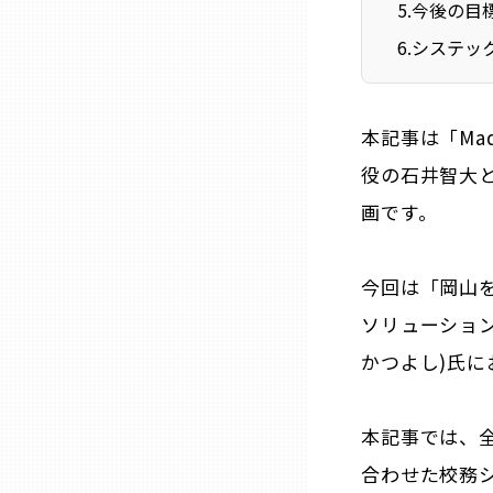
5
.
今後の目
ニッポンの百選大全集
群馬
6
.
システッ
Sporkle
埼玉
本記事は「Mad
千葉
役の石井智大と
画です。
東京23区
今回は「岡山を
多摩地域
ソリューション
神奈川
かつよし)氏
新潟
本記事では、
合わせた校務システ
富山