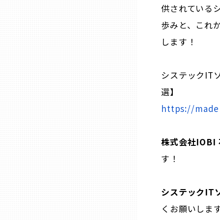
供されている
歩みと、これ
石川
します！
福井
システックIT
山梨
選】
https://made
長野
株式会社IOBI
岐阜
す！
静岡
システックIT
くお願いしま
愛知