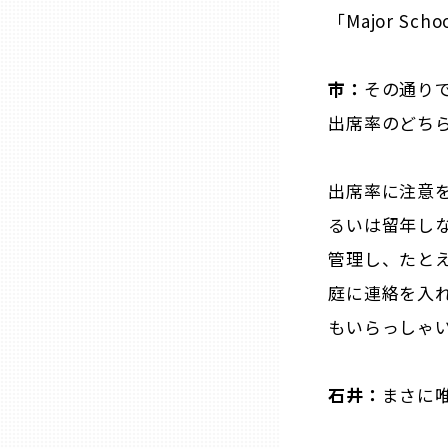
「Major Sch
熊本
市：
その通り
大分
出席率のどち
宮崎
出席率に注意
るいは留年し
鹿児島
管理し、たと
庭に連絡を入
沖縄
もいらっしゃ
石井：
まさに