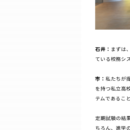
兵庫
奈良
和歌山
石井：
まずは
ている校務シ
鳥取
市：
私たちが
島根
を持つ私立高
岡山
テムであるこ
広島
定期試験の結
ちろん、進学