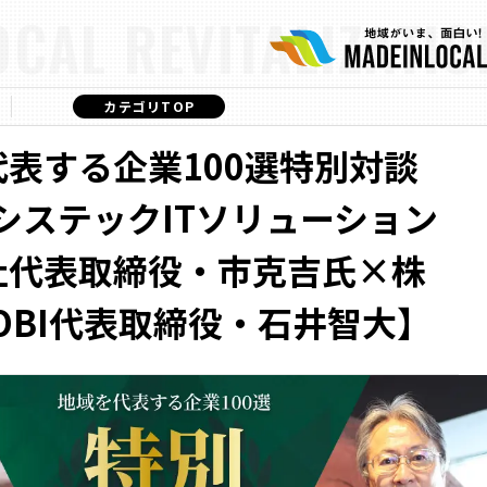
OCAL REVITALIZATIO
カテゴリTOP
表する企業100選特別対談
5【システックITソリューション
社代表取締役・市克吉氏×株
OBI代表取締役・石井智大】