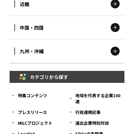
近畿
新潟
エリア
栃木
エリア
岩手
エリア
中国・四国
滋賀
エリア
富山
エリア
群馬
エリア
宮城
エリア
九州・沖縄
鳥取
エリア
京都
エリア
石川
エリア
埼玉
エリア
秋田
エリア
カテゴリから探す
福岡
エリア
島根
エリア
大阪市
エリア
福井
エリア
千葉
エリア
山形
エリア
特集コンテンツ
地域を代表する企業100
選
佐賀
エリア
岡山
エリア
北摂
エリア
長野
エリア
東京23区
エリア
福島
エリア
プレスリリース
行政連携記事
MILCプロジェクト
選出企業特別対談
長崎
エリア
広島
エリア
堺・泉州
エリア
岐阜
エリア
多摩
エリア
Localist
SDGsの先駆者