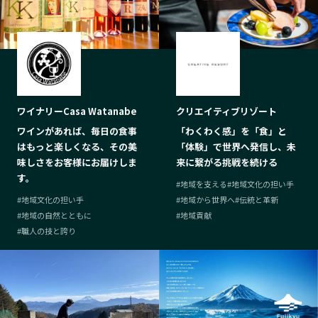
ワイナリーCasa Watanabe
クリエイティブリゾート
ワインがあれば、毎日の食事
「わくわく感」を「食」と
はもっと楽しくなる、その美
「体験」で世界へ発信し、未
味しさをお客様にお届けしま
来に繋がる挑戦を続ける
す。
#
地域を支える
#
地域文化の担い手
#
地域文化の担い手
#
地域から世界へ
#
伝統と革新
#
地域の自然とともに
#
地域貢献
#
職人の技と誇り