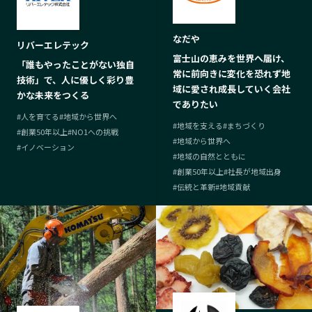
なだや
リバーエレテック
富士山の恵みを世界へ届け、
「誰もやったことがない独自
常に前向きに変化を恐れず地
技術」で、人に優しく彩り豊
域に愛され成長していく会社
かな未来をつくる
でありたい
#
人を育てる
#
地域から世界へ
#
地域を支える
#
まちづくり
#
創業50年以上
#
NO1への挑戦
#
地域から世界へ
#
イノベーション
#
地域の自然とともに
#
創業50年以上
#
社長が地域出身
#
伝統と革新
#
地域貢献