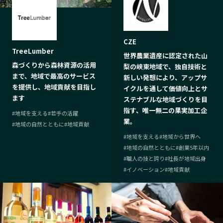
CZE
TreeLumber
世界農業遺産に認定された山
森づくりから森林資源の活用
梨の峡東地域で、独自技術と
まで、地域で最高のサービス
新しい発想により、アップサ
を提供し、地域貢献を目指し
イクルを通して価値向上とサ
ます
ステナブルな地域づくりを目
指す、唯一無二の果実加工企
#
地域を支える
#
若手の活躍
業。
#
地域の自然とともに
#
地域貢献
#
地域を支える
#
地域から世界へ
#
地域の自然とともに
#
創業5年以内
#
職人の技と誇り
#
社長が地域出身
#
イノベーション
#
地域貢献