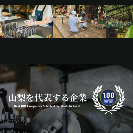
宮崎エリア
鹿児島エリア
沖縄エリア
カテゴリから探す
特集コンテンツ
地域を代表する 企業100選
プレスリリース
行政連携記事
MILCプロジェクト
選出企業特別対談
Localist
SDGsの先駆者
イベント
飲食店
地域豆知識
ニッポンの百選大全集
Sporkle
「人」から探す