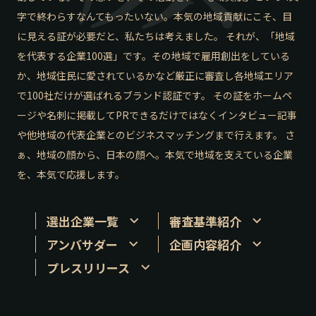
字で終わらすなんてもったいない。本気の地域貢献にこそ、目
長野エリア
岐阜エリア
に見える証が必要だと、私たちは考えました。 それが、「地域
静岡エリア
愛知エリア
を代表する企業100選」です。その地域で雇用創出をしている
三重エリア
滋賀エリア
か、地域住民に愛されているかなど厳正に審査し各地域エリア
京都エリア
大阪市エリア
で100社だけが選ばれるブランド認証です。 その証をホームペ
北摂エリア
堺・泉州エリア
ージや名刺に掲載してPRできるだけではなくインタビュー記事
河内エリア
兵庫エリア
や他地域の代表企業とのビジネスマッチングまで行えます。 さ
奈良エリア
和歌山エリア
ぁ、地域の顔から、日本の顔へ。本気で地域を支えている企業
鳥取エリア
島根エリア
を、本気で応援します。
岡山エリア
広島エリア
山口エリア
徳島エリア
選出企業一覧
審査基準紹介
香川エリア
愛媛エリア
アンバサダー
企画内容紹介
高知エリア
福岡エリア
プレスリリース
佐賀エリア
長崎エリア
熊本エリア
大分エリア