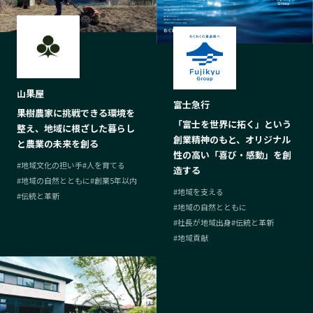
山果屋
富士急行
果樹農家に挑戦できる環境を
「富士を世界に拓く」という
整え、地域に根ざした暮らし
創業精神のもと、オリジナル
と農業の未来を創る
性の高い「喜び・感動」を創
#
地域文化の担い手
#
人を育てる
造する
#
地域の自然とともに
#
創業5年以内
#
地域を支える
#
伝統と革新
#
地域の自然とともに
#
社長が地域出身
#
伝統と革新
#
地域貢献