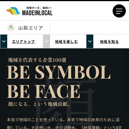
山梨エリア
エリアから探す
エリアトップ
地域を楽しむ
地域を知る
北海道エリア
青森エリア
岩手エリア
宮城エリア
秋田エリア
山形エリア
福島エリア
茨城エリア
栃木エリア
群馬エリア
埼玉エリア
千葉エリア
東京23区エリア
多摩エリア
神奈川エリア
新潟エリア
富山エリア
石川エリア
本気で地域のことを想っている。本気で地域の未来のために活
動している。その想いを、その活動を、「地域貢献」という4文
福井エリア
山梨エリア