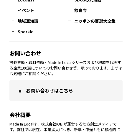
イベント
飲食店
熊本
エリア
山口
エリア
河内
エリア
静岡
エリア
神奈川
エリア
地域豆知識
ニッポンの百選大全集
Sporkle
大分
エリア
徳島
エリア
兵庫
エリア
愛知
エリア
山梨
エリア
お問い合わせ
掲載依頼・取材依頼・Made In Localシリーズおよび地域を代表す
宮崎
エリア
香川
エリア
奈良
エリア
三重
エリア
る企業100選についてのお問い合わせ等、承っております。まずは
お気軽にご相談ください。
お問い合わせはこちら
鹿児島
エリア
愛媛
エリア
和歌山
エリア
会社概要
沖縄
エリア
高知
エリア
Made In Localは、株式会社IOBIが運営する地方創生メディアで
す。弊社では現在、事業拡大につき、新卒・中途ともに積極的に