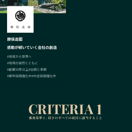
勝俣造園
感動が続いていく会社の創造
#
地域から世界へ
#
地域の自然とともに
#
創業50年以上
#
伝統と革新
#
新卒採用強化中
#
中途採用強化中