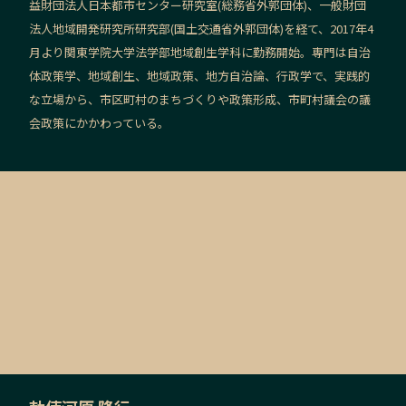
益財団法人日本都市センター研究室(総務省外郭団体)、一般財団
法人地域開発研究所研究部(国土交通省外郭団体)を経て、2017年4
月より関東学院大学法学部地域創生学科に勤務開始。専門は自治
体政策学、地域創生、地域政策、地方自治論、行政学で、実践的
な立場から、市区町村のまちづくりや政策形成、市町村議会の議
会政策にかかわっている。