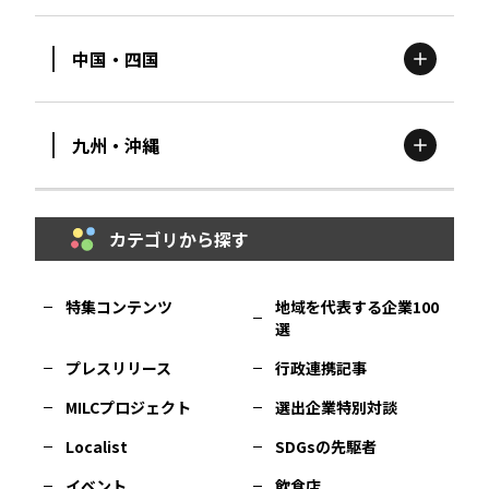
栃木
エリア
岩手
エリア
中国・四国
滋賀
エリア
富山
エリア
群馬
エリア
宮城
エリア
九州・沖縄
鳥取
エリア
京都
エリア
石川
エリア
埼玉
エリア
秋田
エリア
カテゴリから探す
福岡
エリア
島根
エリア
大阪市
エリア
福井
エリア
千葉
エリア
山形
エリア
特集コンテンツ
地域を代表する企業100
選
佐賀
エリア
岡山
エリア
北摂
エリア
長野
エリア
東京23区
エリア
福島
エリア
プレスリリース
行政連携記事
MILCプロジェクト
選出企業特別対談
長崎
エリア
広島
エリア
堺・泉州
エリア
岐阜
エリア
多摩
エリア
Localist
SDGsの先駆者
イベント
飲食店