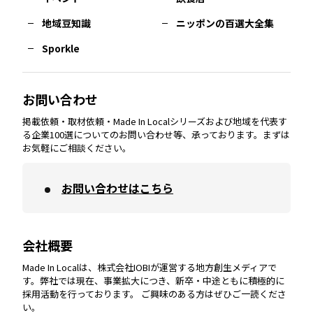
熊本
エリア
山口
エリア
河内
エリア
静岡
エリア
神奈川
エリア
地域豆知識
ニッポンの百選大全集
Sporkle
大分
エリア
徳島
エリア
兵庫
エリア
愛知
エリア
山梨
エリア
お問い合わせ
掲載依頼・取材依頼・Made In Localシリーズおよび地域を代表す
宮崎
エリア
香川
エリア
奈良
エリア
三重
エリア
る企業100選についてのお問い合わせ等、承っております。まずは
お気軽にご相談ください。
お問い合わせはこちら
鹿児島
エリア
愛媛
エリア
和歌山
エリア
会社概要
沖縄
エリア
高知
エリア
Made In Localは、株式会社IOBIが運営する地方創生メディアで
す。弊社では現在、事業拡大につき、新卒・中途ともに積極的に
採用活動を行っております。 ご興味のある方はぜひご一読くださ
い。