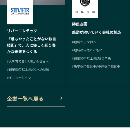
勝俣造園
リバーエレテック
感動が続いていく会社の創造
「誰もやったことがない独自
#
地域から世界へ
技術」で、人に優しく彩り豊
#
地域の自然とともに
かな未来をつくる
#
創業50年以上
#
伝統と革新
#
人を育てる
#
地域から世界へ
#
新卒採用強化中
#
中途採用強化中
#
創業50年以上
#
NO1への挑戦
#
イノベーション
企業一覧へ戻る