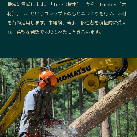
地域に貢献します。「Tree（樹木）」から「Lumber（木
長野エリア
岐阜エリア
材）」へ、というコンセプトのもと森づくりを行い、木材
静岡エリア
愛知エリア
を有効活用します。未経験、若手、移住者を積極的に受入
三重エリア
滋賀エリア
れ、柔軟な発想で地域の林業に向き合います。
京都エリア
大阪市エリア
北摂エリア
堺・泉州エリア
河内エリア
兵庫エリア
奈良エリア
和歌山エリア
鳥取エリア
島根エリア
岡山エリア
広島エリア
山口エリア
徳島エリア
香川エリア
愛媛エリア
高知エリア
福岡エリア
佐賀エリア
長崎エリア
熊本エリア
大分エリア