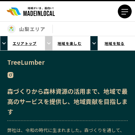
山梨エリア
エリアから探す
エリアトップ
地域を楽しむ
地域を知る
北海道エリア
青森エリア
岩手エリア
宮城エリア
TreeLumber
秋田エリア
山形エリア
福島エリア
茨城エリア
栃木エリア
群馬エリア
森づくりから森林資源の活用まで、地域で最
埼玉エリア
千葉エリア
高のサービスを提供し、地域貢献を目指しま
東京23区エリア
多摩エリア
す
神奈川エリア
新潟エリア
富山エリア
石川エリア
弊社は、令和の時代に生まれました。森づくりを通して、
福井エリア
山梨エリア