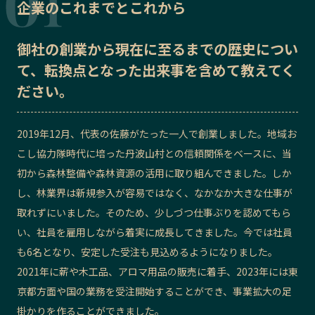
企業のこれまでとこれから
記事ライター
アンバサダー
御社の
創業から現在に至るまでの歴史
につい
お問い合わせ
会社概要
て、転換点となった出来事を含めて教えてく
ださい。
2019年12月、代表の佐藤がたった一人で創業しました。地域お
こし協力隊時代に培った丹波山村との信頼関係をベースに、当
初から森林整備や森林資源の活用に取り組んできました。しか
し、林業界は新規参入が容易ではなく、なかなか大きな仕事が
取れずにいました。そのため、少しづつ仕事ぶりを認めてもら
い、社員を雇用しながら着実に成長してきました。今では社員
も6名となり、安定した受注も見込めるようになりました。
2021年に薪や木工品、アロマ用品の販売に着手、2023年には東
京都方面や国の業務を受注開始することができ、事業拡大の足
掛かりを作ることができました。