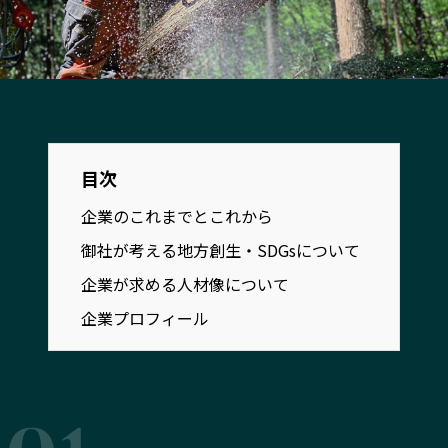
宮崎エリア
鹿児島エリア
沖縄エリア
カテゴリから探す
特集コンテンツ
地域を代表する 企業100選
目次
プレスリリース
行政連携記事
企業のこれまでとこれから
MILCプロジェクト
選出企業特別対談
御社が考える地方創生・SDGsについて
Localist
SDGsの先駆者
企業が求める人材像について
イベント
飲食店
企業プロフィール
地域豆知識
ニッポンの百選大全集
Sporkle
「人」から探す