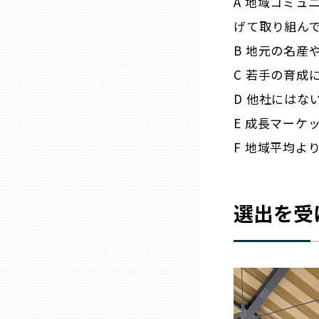
A 地域コミュ
げて取り組ん
三重
B 地元の名産
C 若手の育成
滋賀
D 他社には
京都
E 成長マーケ
F 地域平均よ
大阪市
選出を受
北摂
堺・泉州
河内