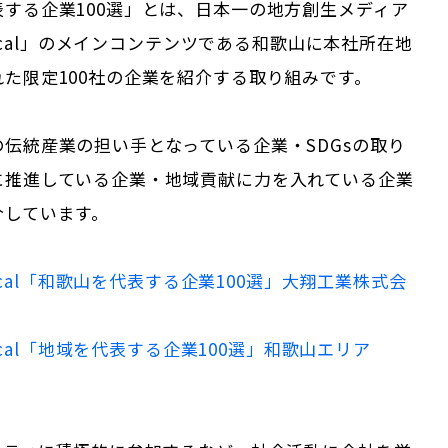
表する企業100選」とは、日本一の地方創生メディア
 Local」のメインコンテンツである
和歌山
に本社所在地
た限定100社の企業を紹介する取り組みです。
伝統産業の担い手となっている企業・SDGsの取り
に推進している企業・地域貢献に力を入れている企業
介しています。
cal「
和歌山
を代表する企業100選」
大翔工業株式会
Local「地域を代表する企業100選」
和歌山
エリア