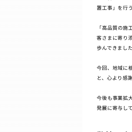
置工事」を行
熊本
「高品質の施
大分
客さまに寄り
歩んできまし
宮崎
今回、地域に
鹿児島
と、心より感
沖縄
今後も事業拡
発展に寄与し