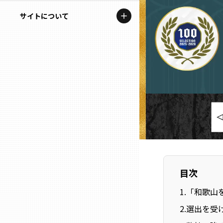
地域を代表する企業100選
記事ライター
サイトについて
岩手
プレスリリース
アンバサダー
私たちの理念
宮城
行政連携記事
お問い合わせ
MILCプロジェクト
秋田
運営会社情報
選出企業特別対談
山形
Localist
SDGsの先駆者
福島
イベント
茨城
目次
飲食店
1
.
「和歌山
栃木
地域豆知識
2
.
選出を受