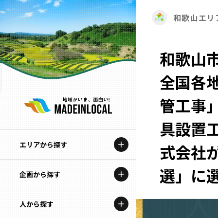
和歌山エリ
和歌山
全国各
管工事
具設置
エリアから探す
式会社が
選」に
企画から探す
北海道
特集コンテンツ
人から探す
青森