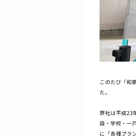
山口
徳島
香川
愛媛
高知
このたび「和歌
た。
福岡
弊社は平成2
佐賀
設・学校・一
に「各種プラ
長崎