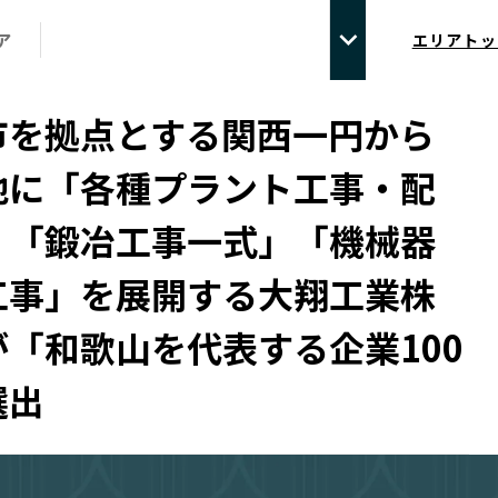
ア
エリアトッ
市を拠点とする関西一円から
地に「各種プラント工事・配
」「鍛冶工事一式」「機械器
工事」を展開する大翔工業株
「和歌山を代表する企業100
選出