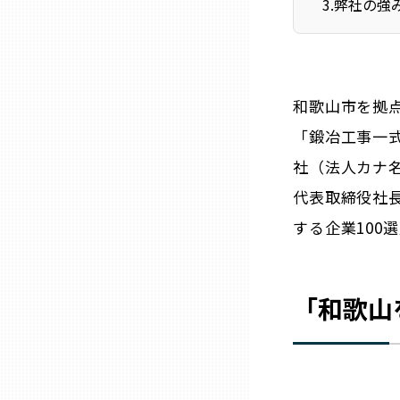
3
.
弊社の強
ニッポンの百選大全集
群馬
Sporkle
埼玉
和歌山市を拠
千葉
「鍛冶工事一
社（法人カナ
東京23区
代表取締役社長
する企業100
多摩地域
神奈川
「
和歌山
新潟
富山