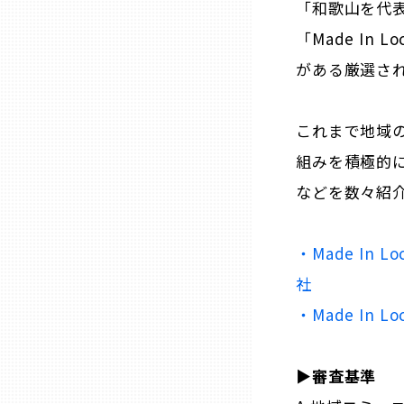
「
和歌山
を代
「Made In
石川
がある厳選され
福井
これまで地域の
組みを積極的
山梨
などを数々紹
長野
・Made In Lo
岐阜
社
・Made In 
静岡
▶︎審査基準
愛知