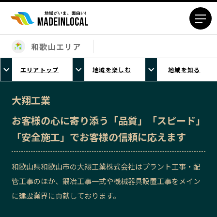
和歌山エリア
エリアから探す
エリアトップ
地域を楽しむ
地域を知る
北海道エリア
青森エリア
岩手エリア
宮城エリア
大翔工業
秋田エリア
山形エリア
お客様の心に寄り添う「品質」「スピード」
福島エリア
茨城エリア
「安全施工」でお客様の信頼に応えます
栃木エリア
群馬エリア
埼玉エリア
千葉エリア
和歌山県和歌山市の大翔工業株式会社はプラント工事・配
東京23区エリア
多摩エリア
管工事のほか、鍛冶工事一式や機械器具設置工事をメイン
神奈川エリア
新潟エリア
に建設業界に貢献しております。
富山エリア
石川エリア
福井エリア
山梨エリア