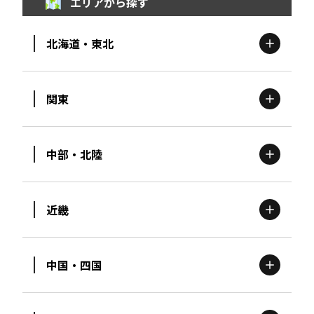
エリアから探す
北海道・東北
関東
北海道
エリア
中部・北陸
茨城
エリア
青森
エリア
近畿
新潟
エリア
栃木
エリア
岩手
エリア
中国・四国
滋賀
エリア
富山
エリア
群馬
エリア
宮城
エリア