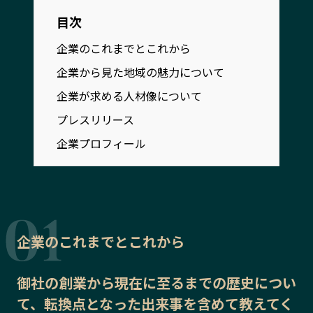
宮崎エリア
鹿児島エリア
目次
沖縄エリア
企業のこれまでとこれから
企業から見た地域の魅力について
カテゴリから探す
企業が求める人材像について
特集コンテンツ
地域を代表する 企業100選
プレスリリース
プレスリリース
行政連携記事
企業プロフィール
MILCプロジェクト
選出企業特別対談
Localist
SDGsの先駆者
イベント
飲食店
地域豆知識
ニッポンの百選大全集
企業のこれまでとこれから
Sporkle
御社の
創業から現在に至るまでの歴史
につい
て、転換点となった出来事を含めて教えてく
「人」から探す