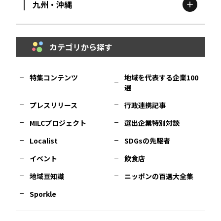
九州・沖縄
鳥取
エリア
京都
エリア
石川
エリア
埼玉
エリア
秋田
エリア
カテゴリから探す
福岡
エリア
島根
エリア
大阪市
エリア
福井
エリア
千葉
エリア
山形
エリア
特集コンテンツ
地域を代表する企業100
選
佐賀
エリア
岡山
エリア
北摂
エリア
長野
エリア
東京23区
エリア
福島
エリア
プレスリリース
行政連携記事
MILCプロジェクト
選出企業特別対談
長崎
エリア
広島
エリア
堺・泉州
エリア
岐阜
エリア
多摩
エリア
Localist
SDGsの先駆者
イベント
飲食店
熊本
エリア
山口
エリア
河内
エリア
静岡
エリア
神奈川
エリア
地域豆知識
ニッポンの百選大全集
Sporkle
大分
エリア
徳島
エリア
兵庫
エリア
愛知
エリア
山梨
エリア