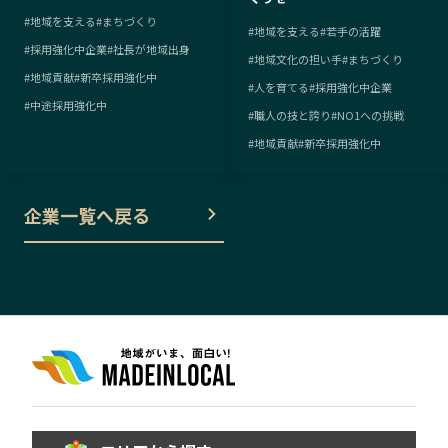
#
地域を支える
#
まちづくり
#
地域を支える
#
若手の活躍
#
採用強化中企業
#
社長が地域出身
#
地域文化の担い手
#
まちづくり
#
地域貢献
#
新卒採用強化中
#
人を育てる
#
採用強化中企業
#
中途採用強化中
#
職人の技と誇り
#
NO1への挑戦
#
地域貢献
#
新卒採用強化中
企業一覧へ戻る