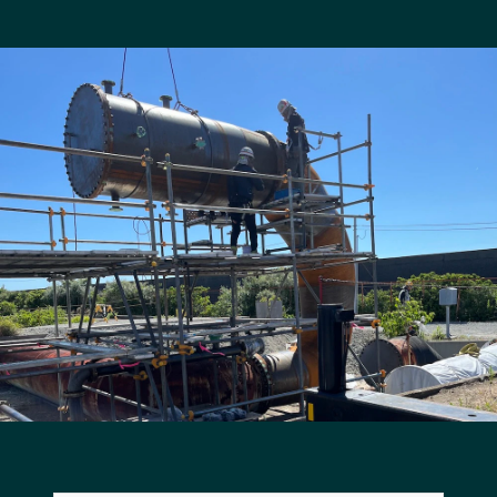
長野エリア
岐阜エリア
静岡エリア
愛知エリア
三重エリア
滋賀エリア
京都エリア
大阪市エリア
北摂エリア
堺・泉州エリア
河内エリア
兵庫エリア
奈良エリア
和歌山エリア
鳥取エリア
島根エリア
岡山エリア
広島エリア
山口エリア
徳島エリア
香川エリア
愛媛エリア
高知エリア
福岡エリア
佐賀エリア
長崎エリア
熊本エリア
大分エリア