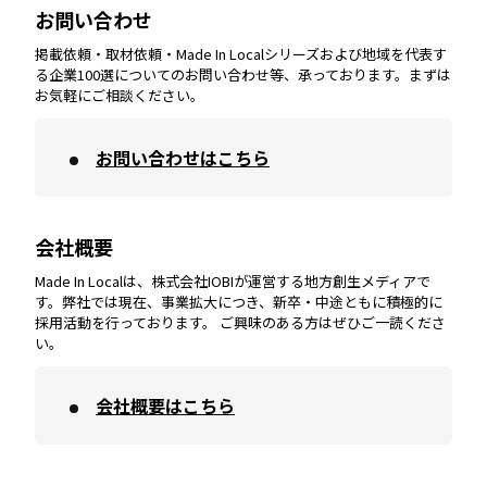
お問い合わせ
掲載依頼・取材依頼・Made In Localシリーズおよび地域を代表す
宮崎
エリア
香川
エリア
奈良
エリア
三重
エリア
る企業100選についてのお問い合わせ等、承っております。まずは
お気軽にご相談ください。
お問い合わせはこちら
鹿児島
エリア
愛媛
エリア
和歌山
エリア
会社概要
沖縄
エリア
高知
エリア
Made In Localは、株式会社IOBIが運営する地方創生メディアで
す。弊社では現在、事業拡大につき、新卒・中途ともに積極的に
採用活動を行っております。 ご興味のある方はぜひご一読くださ
い。
会社概要はこちら