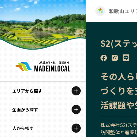
和歌山エリ
S2(ステ
その人ら
づくりを
エリアから探す
活課題や
企画から探す
北海道
株式会社S2(ス
特集コンテンツ
人から探す
青森
訪問整体と産業