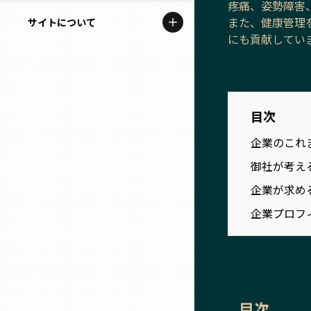
疼痛、姿勢障害
地域を代表する企業100選
記事ライター
また、健康管理
サイトについて
岩手
プレスリリース
にも貢献してい
アンバサダー
私たちの理念
宮城
行政連携記事
お問い合わせ
MILCプロジェクト
秋田
目次
運営会社情報
選出企業特別対談
企業のこれ
山形
Localist
御社が考え
企業が求め
SDGsの先駆者
福島
企業プロフ
イベント
茨城
飲食店
栃木
地域豆知識
目次