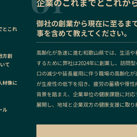
企業のこれまでとこれか
御社の
創業から現在に至るま
でとこれ
事を含めて教えてください。
高齢化が急速に進む和歌山県では、生活や
地方創
するために弊社は2024年に創業し、訪問
ついて
口の減少や延長雇用に伴う職場の高齢化が
人材像に
が生産性の低下を招き、疲労の蓄積や慢性
背景を踏まえ、企業単位の健康課題に対応
展開し、地域と企業双方の健康支援に取り
ール