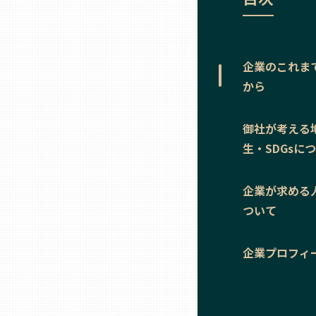
ニッポンの百選大全集
群馬
Sporkle
埼玉
企業のこれま
から
千葉
御社が考える
東京23区
生・SDGsに
多摩地域
企業が求める
ついて
神奈川
企業プロフィ
新潟
富山