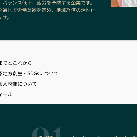
、バランス低下、疲労を予防する企業です。
を通じて労働意欲を高め、地域経済の活性化
ます。
までとこれから
る地方創生・SDGsについて
る人材像について
ィール