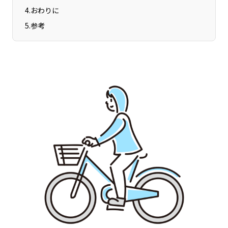
宮崎エリア
鹿児島エリア
4
.
おわりに
沖縄エリア
5
.
参考
カテゴリから探す
特集コンテンツ
地域を代表する 企業100選
プレスリリース
行政連携記事
MILCプロジェクト
選出企業特別対談
Localist
SDGsの先駆者
イベント
飲食店
地域豆知識
ニッポンの百選大全集
Sporkle
「人」から探す