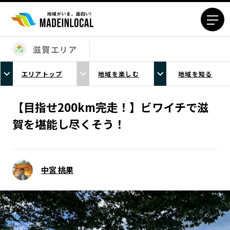
滋賀エリア
エリアから探す
エリアトップ
地域を楽しむ
地域を知る
北海道エリア
青森エリア
岩手エリア
宮城エリア
【目指せ200km完走！】ビワイチで滋
秋田エリア
山形エリア
賀を堪能し尽くそう！
福島エリア
茨城エリア
栃木エリア
群馬エリア
埼玉エリア
千葉エリア
中宮 桃果
東京23区エリア
多摩エリア
神奈川エリア
新潟エリア
富山エリア
石川エリア
福井エリア
山梨エリア