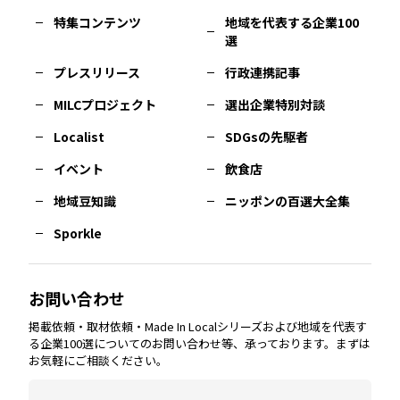
特集コンテンツ
地域を代表する企業100
選
佐賀
エリア
岡山
エリア
北摂
エリア
長野
エリア
東京23区
エリア
福島
エリア
プレスリリース
行政連携記事
MILCプロジェクト
選出企業特別対談
長崎
エリア
広島
エリア
堺・泉州
エリア
岐阜
エリア
多摩
エリア
Localist
SDGsの先駆者
イベント
飲食店
熊本
エリア
山口
エリア
河内
エリア
静岡
エリア
神奈川
エリア
地域豆知識
ニッポンの百選大全集
Sporkle
大分
エリア
徳島
エリア
兵庫
エリア
愛知
エリア
山梨
エリア
お問い合わせ
掲載依頼・取材依頼・Made In Localシリーズおよび地域を代表す
宮崎
エリア
香川
エリア
奈良
エリア
三重
エリア
る企業100選についてのお問い合わせ等、承っております。まずは
お気軽にご相談ください。