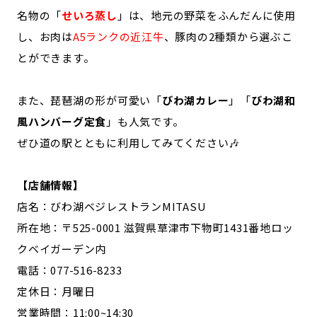
名物の「
せいろ蒸し
」は、地元の野菜をふんだんに使用
し、お肉は
A5ランクの近江牛
、豚肉の2種類から選ぶこ
とができます。
また、琵琶湖の形が可愛い「
びわ湖カレー
」「
びわ湖和
風ハンバーグ定食
」も人気です。
ぜひ道の駅とともに利用してみてください🎶
【店舗情報】
店名：びわ湖ベジレストランMITASU
所在地：〒525-0001 滋賀県草津市下物町1431番地ロッ
クベイガーデン内
電話：077-516-8233
定休日：月曜日
営業時間：11:00~14:30