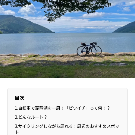
長野エリア
岐阜エリア
静岡エリア
愛知エリア
三重エリア
滋賀エリア
京都エリア
大阪市エリア
北摂エリア
堺・泉州エリア
河内エリア
兵庫エリア
奈良エリア
和歌山エリア
鳥取エリア
島根エリア
岡山エリア
広島エリア
山口エリア
徳島エリア
目次
香川エリア
愛媛エリア
1
.
自転車で琵琶湖を一周！「ビワイチ」って何！？
高知エリア
福岡エリア
2
.
どんなルート？
佐賀エリア
長崎エリア
3
.
サイクリングしながら周れる！周辺のおすすめスポッ
熊本エリア
大分エリア
ト