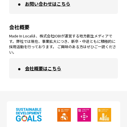
お問い合わせはこちら
鹿児島
エリア
愛媛
エリア
和歌山
エリア
会社概要
沖縄
エリア
高知
エリア
Made In Localは、株式会社IOBIが運営する地方創生メディアで
す。弊社では現在、事業拡大につき、新卒・中途ともに積極的に
採用活動を行っております。 ご興味のある方はぜひご一読くださ
い。
会社概要はこちら