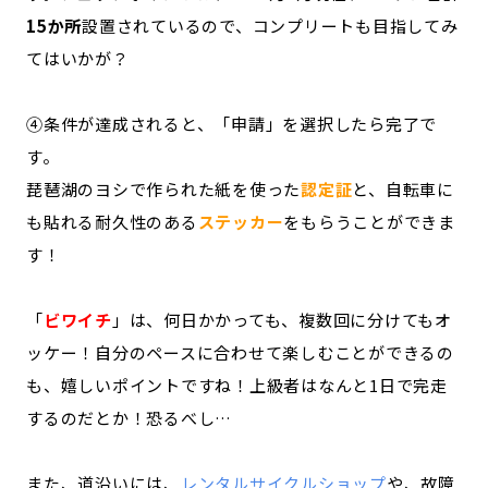
15か所
設置されているので、コンプリートも目指してみ
てはいかが？
④条件が達成されると、「申請」を選択したら完了で
す。
琵琶湖のヨシで作られた紙を使った
認定証
と、自転車に
も貼れる耐久性のある
ステッカー
をもらうことができま
す！
「
ビワイチ
」は、何日かかっても、複数回に分けてもオ
ッケー！自分のペースに合わせて楽しむことができるの
も、嬉しいポイントですね！上級者はなんと1日で完走
するのだとか！恐るべし…
また、道沿いには、
レンタルサイクルショップ
や、故障