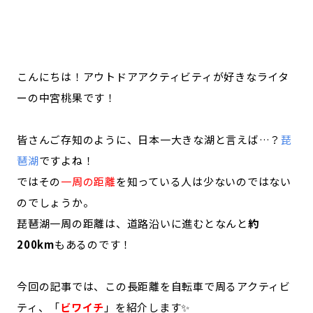
記事ライター
アンバサダー
お問い合わせ
会社概要
こんにちは！アウトドアアクティビティが好きなライタ
ーの中宮桃果です！
皆さんご存知のように、日本一大きな湖と言えば…？
琵
琶湖
ですよね！
ではその
一周の距離
を知っている人は少ないのではない
のでしょうか。
琵琶湖一周の距離は、道路沿いに進むとなんと
約
200km
もあるのです！
今回の記事では、この長距離を自転車で周るアクティビ
ティ、「
ビワイチ
」を紹介します✨