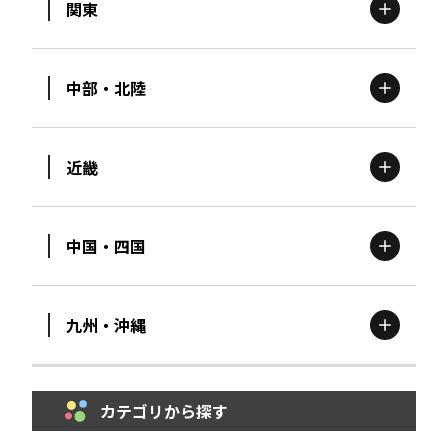
関東
北海道
エリア
中部・北陸
茨城
エリア
青森
エリア
近畿
新潟
エリア
栃木
エリア
岩手
エリア
中国・四国
滋賀
エリア
富山
エリア
群馬
エリア
宮城
エリア
九州・沖縄
鳥取
エリア
京都
エリア
石川
エリア
埼玉
エリア
秋田
エリア
カテゴリから探す
福岡
エリア
島根
エリア
大阪市
エリア
福井
エリア
千葉
エリア
山形
エリア