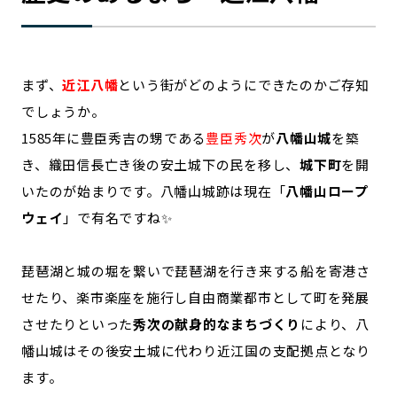
まず、
近江八幡
という街がどのようにできたのかご存知
でしょうか。
1585年に豊臣秀吉の甥である
豊臣秀次
が
八幡山城
を築
き、織田信長亡き後の安土城下の民を移し、
城下町
を開
いたのが始まりです。八幡山城跡は現在「
八幡山ロープ
ウェイ
」で有名ですね✨
琵琶湖と城の堀を繋いで琵琶湖を行き来する船を寄港さ
せたり、楽市楽座を施行し自由商業都市として町を発展
させたりといった
秀次の献身的なまちづくり
により、八
幡山城はその後安土城に代わり近江国の支配拠点となり
ます。