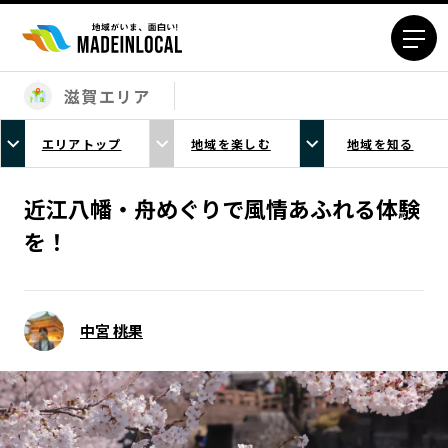
滋賀エリア
エリアから探す
エリアトップ
地域を楽しむ
地域を知る
北海道エリア
青森エリア
岩手エリア
宮城エリア
近江八幡・舟めぐりで風情あふれる体験
秋田エリア
山形エリア
を！
福島エリア
茨城エリア
栃木エリア
群馬エリア
埼玉エリア
千葉エリア
中宮 桃果
東京23区エリア
多摩エリア
神奈川エリア
新潟エリア
富山エリア
石川エリア
福井エリア
山梨エリア