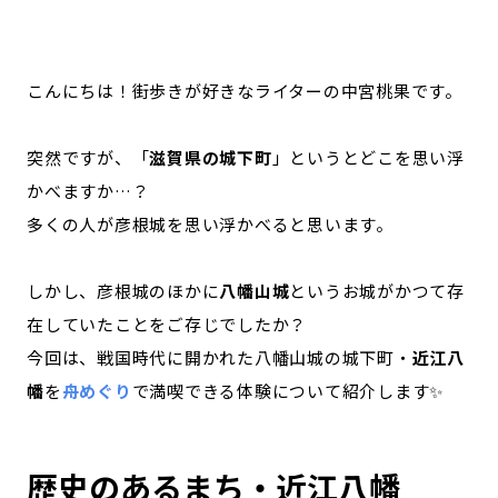
記事ライター
アンバサダー
こんにちは！街歩きが好きなライターの中宮桃果です。
お問い合わせ
会社概要
突然ですが、「
滋賀県の城下町
」というとどこを思い浮
かべますか…？
多くの人が彦根城を思い浮かべると思います。
しかし、彦根城のほかに
八幡山城
というお城がかつて存
在していたことをご存じでしたか？
今回は、戦国時代に開かれた八幡山城の城下町・
近江八
幡
を
舟めぐり
で満喫できる体験について紹介します✨
歴史のあるまち・近江八幡