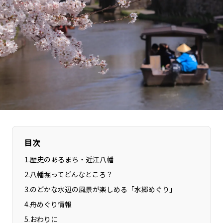
長野エリア
岐阜エリア
静岡エリア
愛知エリア
三重エリア
滋賀エリア
京都エリア
大阪市エリア
北摂エリア
堺・泉州エリア
河内エリア
兵庫エリア
奈良エリア
和歌山エリア
鳥取エリア
島根エリア
岡山エリア
広島エリア
目次
山口エリア
徳島エリア
1
.
歴史のあるまち・近江八幡
香川エリア
愛媛エリア
2
.
八幡堀ってどんなところ？
高知エリア
福岡エリア
3
.
のどかな水辺の風景が楽しめる「水郷めぐり」
佐賀エリア
長崎エリア
4
.
舟めぐり情報
熊本エリア
大分エリア
5
.
おわりに