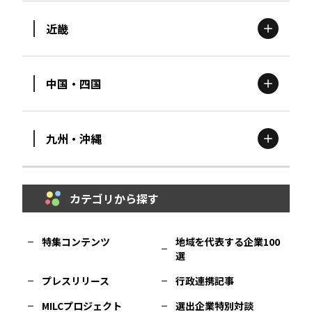
近畿
新潟
エリア
栃木
エリア
岩手
エリア
中国・四国
滋賀
エリア
富山
エリア
群馬
エリア
宮城
エリア
九州・沖縄
鳥取
エリア
京都
エリア
石川
エリア
埼玉
エリア
秋田
エリア
カテゴリから探す
福岡
エリア
島根
エリア
大阪市
エリア
福井
エリア
千葉
エリア
山形
エリア
特集コンテンツ
地域を代表する企業100
選
佐賀
エリア
岡山
エリア
北摂
エリア
長野
エリア
東京23区
エリア
福島
エリア
プレスリリース
行政連携記事
MILCプロジェクト
選出企業特別対談