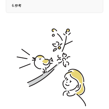
宮崎エリア
鹿児島エリア
6
.
参考
沖縄エリア
カテゴリから探す
特集コンテンツ
地域を代表する 企業100選
プレスリリース
行政連携記事
MILCプロジェクト
選出企業特別対談
Localist
SDGsの先駆者
イベント
飲食店
地域豆知識
ニッポンの百選大全集
Sporkle
「人」から探す