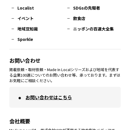
長崎
エリア
広島
エリア
堺・泉州
エリア
岐阜
エリア
多摩
エリア
Localist
SDGsの先駆者
イベント
飲食店
熊本
エリア
山口
エリア
河内
エリア
静岡
エリア
神奈川
エリア
地域豆知識
ニッポンの百選大全集
Sporkle
大分
エリア
徳島
エリア
兵庫
エリア
愛知
エリア
山梨
エリア
お問い合わせ
掲載依頼・取材依頼・Made In Localシリーズおよび地域を代表す
宮崎
エリア
香川
エリア
奈良
エリア
三重
エリア
る企業100選についてのお問い合わせ等、承っております。まずは
お気軽にご相談ください。
お問い合わせはこちら
鹿児島
エリア
愛媛
エリア
和歌山
エリア
会社概要
沖縄
エリア
高知
エリア