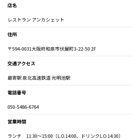
宮崎エリア
鹿児島エリア
店名
沖縄エリア
レストラン アンカシェット
住所
カテゴリから探す
〒594-0031大阪府和泉市伏屋町3-22-50 2F
特集コンテンツ
地域を代表する 企業100選
プレスリリース
行政連携記事
交通アクセス
MILCプロジェクト
選出企業特別対談
最寄駅 泉北高速鉄道 光明池駅
Localist
SDGsの先駆者
イベント
飲食店
電話番号
地域豆知識
ニッポンの百選大全集
050-5486-6764
Sporkle
営業時間
「人」から探す
ランチ 11:30～15:00（L.O.14:00、ドリンクL.O.14:30）