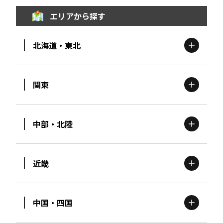
エリアから探す
北海道・東北
関東
北海道
エリア
中部・北陸
茨城
エリア
青森
エリア
近畿
新潟
エリア
栃木
エリア
岩手
エリア
中国・四国
滋賀
エリア
富山
エリア
群馬
エリア
宮城
エリア