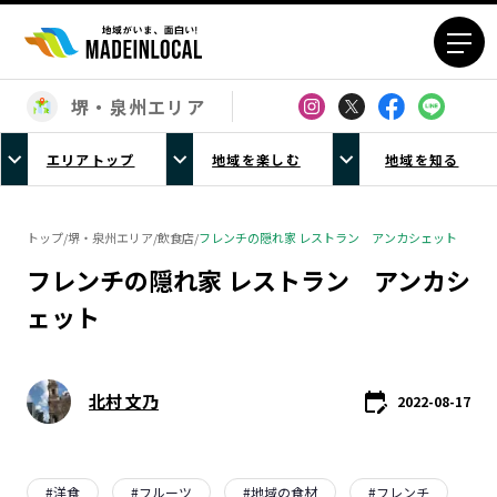
堺・泉州エリア
エリアから探す
エリアトップ
地域を楽しむ
地域を知る
北海道エリア
青森エリア
岩手エリア
宮城エリア
トップ
/
堺・泉州エリア
/
飲食店
/
フレンチの隠れ家 レストラン アンカシェット
秋田エリア
山形エリア
フレンチの隠れ家 レストラン アンカシ
福島エリア
茨城エリア
ェット
栃木エリア
群馬エリア
埼玉エリア
千葉エリア
東京23区エリア
多摩エリア
北村 文乃
2022-08-17
神奈川エリア
新潟エリア
富山エリア
石川エリア
福井エリア
山梨エリア
#
洋食
#
フルーツ
#
地域の食材
#
フレンチ