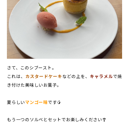
さて、このシブースト。
これは、
カスタードケーキ
などの上を、
キャラメル
で焼
き付けた美味しいお菓子。
夏らしい
マンゴー味
です🥭
もう一つのソルベとセットでお楽しみください🎐