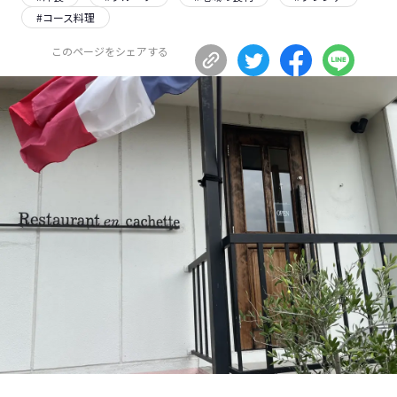
#
コース料理
長野エリア
岐阜エリア
静岡エリア
愛知エリア
このページをシェアする
三重エリア
滋賀エリア
京都エリア
大阪市エリア
北摂エリア
堺・泉州エリア
河内エリア
兵庫エリア
奈良エリア
和歌山エリア
鳥取エリア
島根エリア
岡山エリア
広島エリア
山口エリア
徳島エリア
香川エリア
愛媛エリア
高知エリア
福岡エリア
佐賀エリア
長崎エリア
熊本エリア
大分エリア