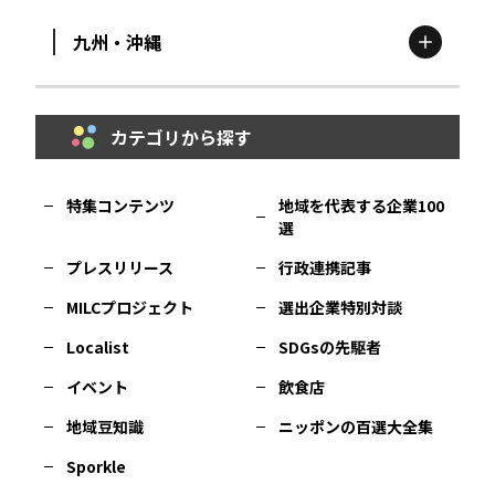
九州・沖縄
鳥取
エリア
京都
エリア
石川
エリア
埼玉
エリア
秋田
エリア
カテゴリから探す
福岡
エリア
島根
エリア
大阪市
エリア
福井
エリア
千葉
エリア
山形
エリア
特集コンテンツ
地域を代表する企業100
選
佐賀
エリア
岡山
エリア
北摂
エリア
長野
エリア
東京23区
エリア
福島
エリア
プレスリリース
行政連携記事
MILCプロジェクト
選出企業特別対談
長崎
エリア
広島
エリア
堺・泉州
エリア
岐阜
エリア
多摩
エリア
Localist
SDGsの先駆者
イベント
飲食店
熊本
エリア
山口
エリア
河内
エリア
静岡
エリア
神奈川
エリア
地域豆知識
ニッポンの百選大全集
Sporkle