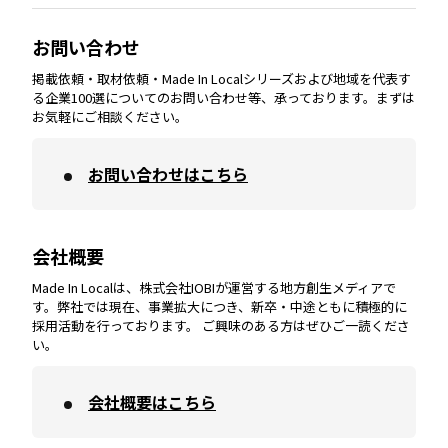
大分
エリア
徳島
エリア
兵庫
エリア
愛知
エリア
山梨
エリア
お問い合わせ
掲載依頼・取材依頼・Made In Localシリーズおよび地域を代表す
宮崎
エリア
香川
エリア
奈良
エリア
三重
エリア
る企業100選についてのお問い合わせ等、承っております。まずは
お気軽にご相談ください。
お問い合わせはこちら
鹿児島
エリア
愛媛
エリア
和歌山
エリア
会社概要
沖縄
エリア
高知
エリア
Made In Localは、株式会社IOBIが運営する地方創生メディアで
す。弊社では現在、事業拡大につき、新卒・中途ともに積極的に
採用活動を行っております。 ご興味のある方はぜひご一読くださ
い。
会社概要はこちら