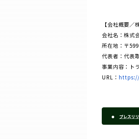
山口
徳島
【会社概要／株
会社名：株式会
香川
所在地：〒599
代表者：代表取
愛媛
事業内容：ト
URL：
https:/
高知
福岡
プレスリ
佐賀
長崎