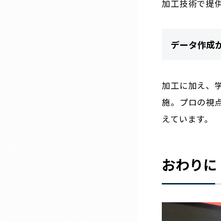
加工技術で提
三重
データ作成
滋賀
京都
加工に加え、
施。プロの視
大阪市
えています。
北摂
おわりに
堺・泉州
河内