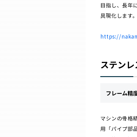
目指し、長年
具現化します
石川
https://naka
福井
山梨
ステンレ
長野
フレーム精
岐阜
静岡
マシンの骨格
用「パイプ部
愛知