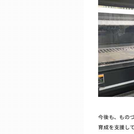
兵庫
奈良
和歌山
鳥取
島根
岡山
今後も、もの
広島
育成を支援し