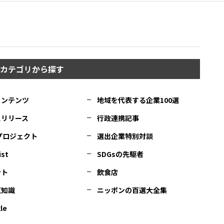
カテゴリから探す
コンテンツ
地域を代表する企業100選
スリリース
行政連携記事
Cプロジェクト
選出企業特別対談
ist
SDGsの先駆者
ント
飲食店
豆知識
ニッポンの百選大全集
le