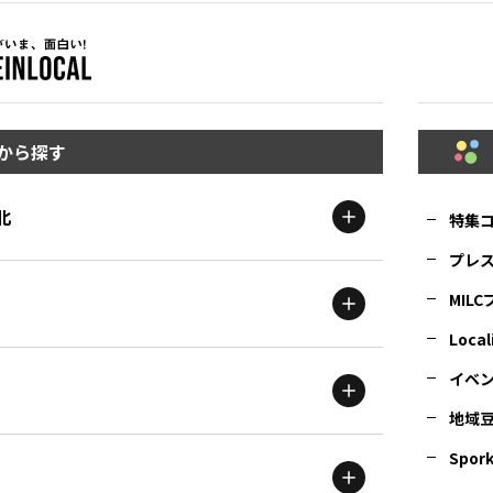
から探す
北
特集
プレ
MIL
北海道
エリア
Local
イベ
地域
茨城
エリア
青森
エリア
Spork