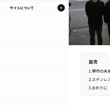
地域を代表する企業100選
記事ライター
サイトについて
岩手
プレスリリース
アンバサダー
私たちの理念
宮城
行政連携記事
お問い合わせ
MILCプロジェクト
秋田
運営会社情報
選出企業特別対談
山形
Localist
目次
SDGsの先駆者
福島
1
.
堺市の未
2
.
ステンレス
イベント
茨城
3
.
おわりに
飲食店
栃木
地域豆知識