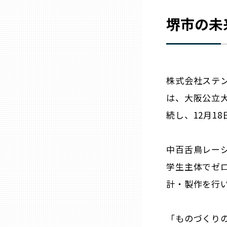
ニッポンの百選大全集
群馬
堺市の未
Sporkle
埼玉
千葉
株式会社ステン
は、大阪公立
東京23区
続し、12月1
多摩地域
中百舌鳥レー
神奈川
学生主体でゼ
計・製作を行
新潟
「ものづくり
富山