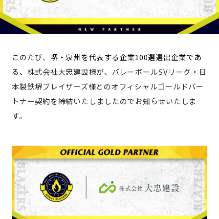
長野エリア
岐阜エリア
静岡エリア
愛知エリア
三重エリア
滋賀エリア
このたび、
堺・泉州を代表する企業100選選出企業であ
京都エリア
大阪市エリア
る、
株式会社大忠建設様が、バレーボールSVリーグ・日
北摂エリア
堺・泉州エリア
本製鉄堺ブレイザーズ様とのオフィシャルゴールドパー
河内エリア
兵庫エリア
トナー契約を締結いたしましたのでお知らせいたしま
奈良エリア
和歌山エリア
す。
鳥取エリア
島根エリア
岡山エリア
広島エリア
山口エリア
徳島エリア
香川エリア
愛媛エリア
高知エリア
福岡エリア
佐賀エリア
長崎エリア
熊本エリア
大分エリア