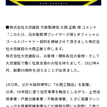
宮崎エリア
鹿児島エリア
沖縄エリア
■株式会社大忠建設 代表取締役 大西 正敏 様 コメント
カテゴリから探す
「このたび、日本製鉄堺ブレイザーズ様とオフィシャル
特集コンテンツ
地域を代表する 企業100選
ゴールドパートナー契約を締結させて頂きました株式会
プレスリリース
行政連携記事
社大忠建設の大西正敏と申します。
MILCプロジェクト
選出企業特別対談
株式会社大忠建設は、お客様・関係各社の皆様・そして
Localist
SDGsの先駆者
大忠建設で働く社員全員のお陰を持ちまして、2022年4
イベント
飲食店
月、創業50周年を迎えることが出来ました。
地域豆知識
ニッポンの百選大全集
1972年、父が大阪府堺市に『大西工務店』を創業。
Sporkle
以来、50年超に渡り住宅事業を軸足としながら、土地活
用事業・戸建分譲事業・不動産事業、ときに高層マンシ
「人」から探す
ョンや大規模修繕事業などの建築分野にも挑戦して参り