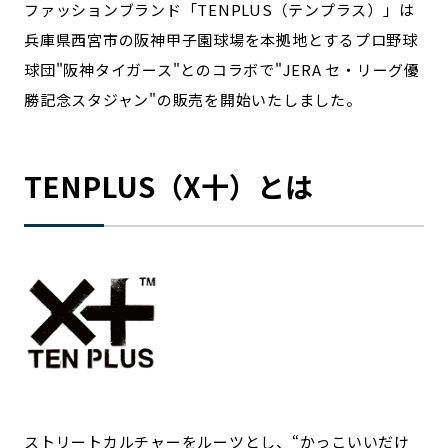
ファッションブランド「TENPLUS（テンプラス）」は
宮崎エリア
鹿児島エリア
兵庫県西宮市の阪神甲子園球場を本拠地とするプロ野球
沖縄エリア
球団"阪神タイガース"とのコラボで"JERA セ・リーグ優
勝記念スタジャン"の販売を開始いたしました。
カテゴリから探す
特集コンテンツ
地域を代表する 企業100選
TENPLUS（X十）とは
プレスリリース
行政連携記事
MILCプロジェクト
選出企業特別対談
Localist
SDGsの先駆者
イベント
飲食店
地域豆知識
ニッポンの百選大全集
Sporkle
「人」から探す
ストリートカルチャーをルーツとし、“かっこいいだけ