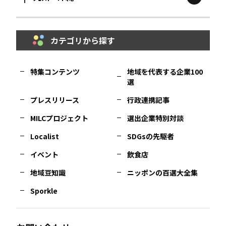
鳥取
エリア
京都
エリア
石川
エリア
埼玉
エリア
秋田
エリア
カテゴリから探す
福岡
エリア
島根
エリア
大阪市
エリア
福井
エリア
千葉
エリア
山形
エリア
特集コンテンツ
地域を代表する企業100
選
佐賀
エリア
岡山
エリア
北摂
エリア
長野
エリア
東京23区
エリア
福島
エリア
プレスリリース
行政連携記事
MILCプロジェクト
選出企業特別対談
長崎
エリア
広島
エリア
堺・泉州
エリア
岐阜
エリア
多摩
エリア
Localist
SDGsの先駆者
イベント
飲食店
熊本
エリア
山口
エリア
河内
エリア
静岡
エリア
神奈川
エリア
地域豆知識
ニッポンの百選大全集
Sporkle
大分
エリア
徳島
エリア
兵庫
エリア
愛知
エリア
山梨
エリア