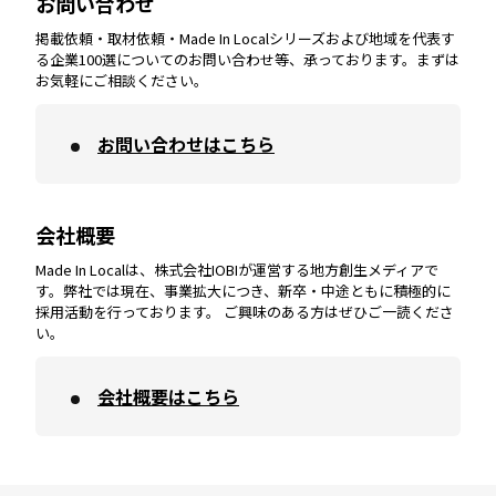
お問い合わせ
掲載依頼・取材依頼・Made In Localシリーズおよび地域を代表す
宮崎
エリア
香川
エリア
奈良
エリア
三重
エリア
る企業100選についてのお問い合わせ等、承っております。まずは
お気軽にご相談ください。
お問い合わせはこちら
鹿児島
エリア
愛媛
エリア
和歌山
エリア
会社概要
沖縄
エリア
高知
エリア
Made In Localは、株式会社IOBIが運営する地方創生メディアで
す。弊社では現在、事業拡大につき、新卒・中途ともに積極的に
採用活動を行っております。 ご興味のある方はぜひご一読くださ
い。
会社概要はこちら