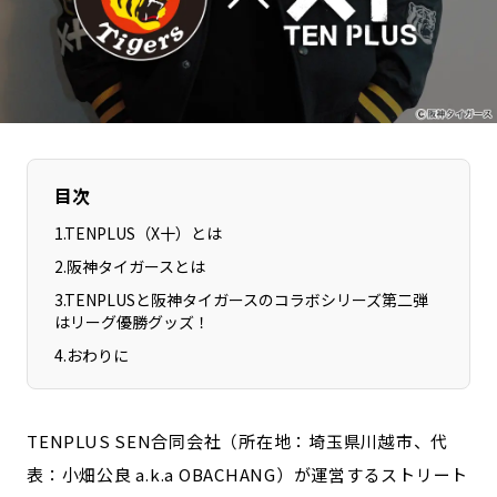
長野エリア
岐阜エリア
静岡エリア
愛知エリア
三重エリア
滋賀エリア
京都エリア
大阪市エリア
北摂エリア
堺・泉州エリア
目次
河内エリア
兵庫エリア
1
.
TENPLUS（X十）とは
奈良エリア
和歌山エリア
2
.
阪神タイガースとは
鳥取エリア
島根エリア
3
.
TENPLUSと阪神タイガースのコラボシリーズ第二弾
岡山エリア
広島エリア
はリーグ優勝グッズ！
山口エリア
徳島エリア
4
.
おわりに
香川エリア
愛媛エリア
高知エリア
福岡エリア
TENPLUS SEN合同会社（所在地：埼玉県川越市、代
佐賀エリア
長崎エリア
表：小畑公良 a.k.a OBACHANG）が運営するストリート
熊本エリア
大分エリア