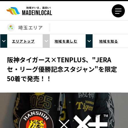
埼玉エリア
エリアから探す
エリアトップ
地域を楽しむ
地域を知る
北海道エリア
青森エリア
岩手エリア
宮城エリア
阪神タイガース×TENPLUS、"JERA
秋田エリア
山形エリア
セ・リーグ優勝記念スタジャン"を限定
福島エリア
茨城エリア
50着で発売！！
栃木エリア
群馬エリア
埼玉エリア
千葉エリア
東京23区エリア
多摩エリア
神奈川エリア
新潟エリア
富山エリア
石川エリア
福井エリア
山梨エリア