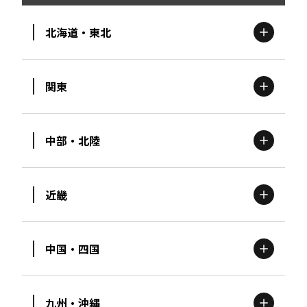
北海道・東北
関東
北海道
エリア
中部・北陸
茨城
エリア
青森
エリア
近畿
新潟
エリア
栃木
エリア
岩手
エリア
中国・四国
滋賀
エリア
富山
エリア
群馬
エリア
宮城
エリア
九州・沖縄