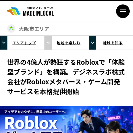
大阪市エリア
エリアから探す
エリアトップ
地域を楽しむ
地域を知る
北海道エリア
青森エリア
岩手エリア
宮城エリア
世界の4億人が熱狂するRobloxで「体験
秋田エリア
山形エリア
型ブランド」を構築。デジネスラボ株式
福島エリア
茨城エリア
会社がRobloxメタバース・ゲーム開発
栃木エリア
群馬エリア
サービスを本格提供開始
埼玉エリア
千葉エリア
東京23区エリア
多摩エリア
神奈川エリア
新潟エリア
富山エリア
石川エリア
福井エリア
山梨エリア