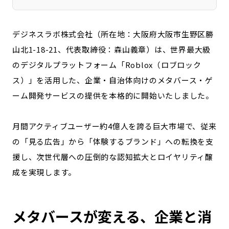
宮崎エリア
鹿児島エリア
沖縄エリア
デジネスラボ株式会社（所在地：大阪府大阪市生野区勝
山北1-18-21、代表取締役：森山義章）は、世界最大級
カテゴリから探す
のデジタルプラットフォーム「Roblox（ロブロック
ス）」を活用した、企業・自治体向けのメタバース・ゲ
特集コンテンツ
地域を代表する 企業100選
ーム開発サービスの提供を本格的に開始いたしました。
プレスリリース
行政連携記事
MILCプロジェクト
選出企業特別対談
月間アクティブユーザー約4億人を誇る巨大市場で、従来
Localist
SDGsの先駆者
の「見る広告」から「体験するブランド」への転換を支
イベント
飲食店
援し、次世代層への圧倒的な認知拡大とロイヤリティ醸
地域豆知識
ニッポンの百選大全集
成を実現します。
Sporkle
メタバースが変える、企業と消
「人」から探す