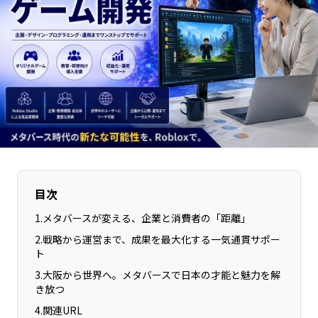
長野エリア
岐阜エリア
静岡エリア
愛知エリア
三重エリア
滋賀エリア
京都エリア
大阪市エリア
北摂エリア
堺・泉州エリア
河内エリア
兵庫エリア
奈良エリア
和歌山エリア
鳥取エリア
島根エリア
目次
岡山エリア
広島エリア
山口エリア
徳島エリア
1
.
メタバースが変える、企業と消費者の「距離」
香川エリア
愛媛エリア
2
.
戦略から運営まで、成果を最大化する一気通貫サポー
ト
高知エリア
福岡エリア
3
.
大阪から世界へ。メタバースで日本の才能と魅力を解
佐賀エリア
長崎エリア
き放つ
熊本エリア
大分エリア
4
.
関連URL