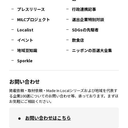
佐賀
エリア
岡山
エリア
北摂
エリア
長野
エリア
東京23区
エリア
福島
エリア
プレスリリース
行政連携記事
MILCプロジェクト
選出企業特別対談
長崎
エリア
広島
エリア
堺・泉州
エリア
岐阜
エリア
多摩
エリア
Localist
SDGsの先駆者
イベント
飲食店
熊本
エリア
山口
エリア
河内
エリア
静岡
エリア
神奈川
エリア
地域豆知識
ニッポンの百選大全集
Sporkle
大分
エリア
徳島
エリア
兵庫
エリア
愛知
エリア
山梨
エリア
お問い合わせ
掲載依頼・取材依頼・Made In Localシリーズおよび地域を代表す
宮崎
エリア
香川
エリア
奈良
エリア
三重
エリア
る企業100選についてのお問い合わせ等、承っております。まずは
お気軽にご相談ください。
お問い合わせはこちら
鹿児島
エリア
愛媛
エリア
和歌山
エリア