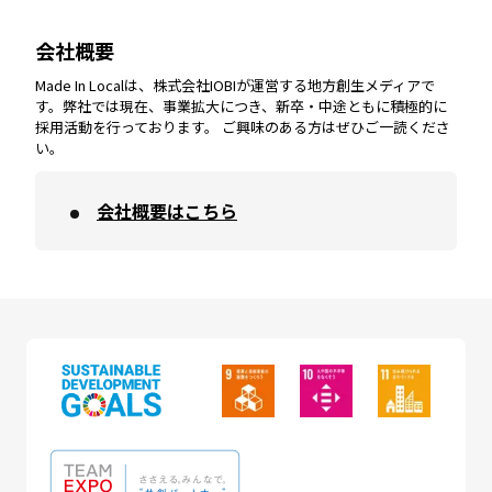
会社概要
沖縄
エリア
高知
エリア
Made In Localは、株式会社IOBIが運営する地方創生メディアで
す。弊社では現在、事業拡大につき、新卒・中途ともに積極的に
採用活動を行っております。 ご興味のある方はぜひご一読くださ
い。
会社概要はこちら