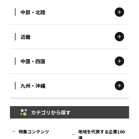
中部・北陸
茨城
エリア
青森
エリア
近畿
新潟
エリア
栃木
エリア
岩手
エリア
中国・四国
滋賀
エリア
富山
エリア
群馬
エリア
宮城
エリア
九州・沖縄
鳥取
エリア
京都
エリア
石川
エリア
埼玉
エリア
秋田
エリア
カテゴリから探す
福岡
エリア
島根
エリア
大阪市
エリア
福井
エリア
千葉
エリア
山形
エリア
特集コンテンツ
地域を代表する企業100
選