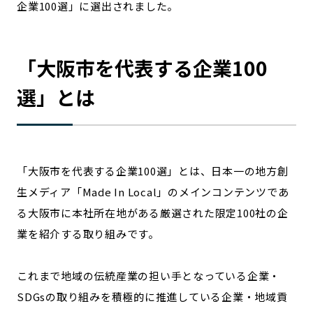
企業100選」に選出されました。
宮崎エリア
鹿児島エリア
沖縄エリア
「
大阪市
を代表する企業100
カテゴリから探す
選」とは
特集コンテンツ
地域を代表する 企業100選
プレスリリース
行政連携記事
MILCプロジェクト
選出企業特別対談
「
大阪市
を代表する企業100選」とは、日本一の地方創
Localist
SDGsの先駆者
生メディア「Made In Local」のメインコンテンツであ
イベント
飲食店
る
大阪市
に本社所在地がある厳選された限定100社の企
地域豆知識
ニッポンの百選大全集
業を紹介する取り組みです。
Sporkle
これまで地域の伝統産業の担い手となっている企業・
SDGsの取り組みを積極的に推進している企業・地域貢
「人」から探す