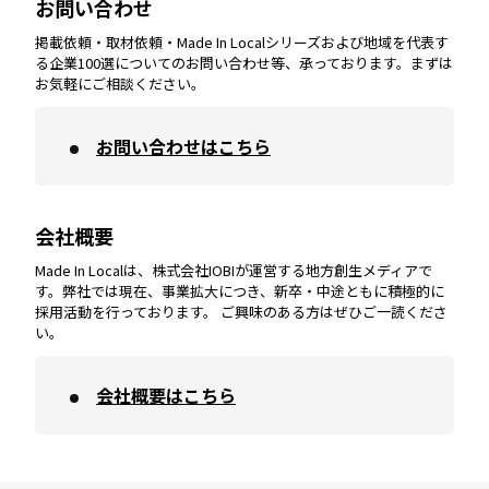
お問い合わせ
掲載依頼・取材依頼・Made In Localシリーズおよび地域を代表す
宮崎
エリア
香川
エリア
奈良
エリア
三重
エリア
る企業100選についてのお問い合わせ等、承っております。まずは
お気軽にご相談ください。
お問い合わせはこちら
鹿児島
エリア
愛媛
エリア
和歌山
エリア
会社概要
沖縄
エリア
高知
エリア
Made In Localは、株式会社IOBIが運営する地方創生メディアで
す。弊社では現在、事業拡大につき、新卒・中途ともに積極的に
採用活動を行っております。 ご興味のある方はぜひご一読くださ
い。
会社概要はこちら