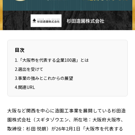
長野エリア
岐阜エリア
静岡エリア
愛知エリア
三重エリア
滋賀エリア
京都エリア
大阪市エリア
北摂エリア
堺・泉州エリア
目次
河内エリア
兵庫エリア
1
.
「大阪市を代表する企業100選」とは
奈良エリア
和歌山エリア
2
.
選出を受けて
鳥取エリア
島根エリア
3
.
事業の強みとこれからの展望
岡山エリア
広島エリア
4
.
関連URL
山口エリア
徳島エリア
香川エリア
愛媛エリア
大阪など関西を中心に造園工事業を展開している杉田造
高知エリア
福岡エリア
園株式会社（スギタゾウエン、所在地：大阪府大阪市、
佐賀エリア
長崎エリア
取締役：杉田 悦朗）が26年2月1日「大阪市を代表する
熊本エリア
大分エリア