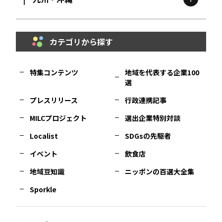
鳥取
エリア
京都
エリア
石川
エリア
埼玉
エリア
秋田
エリア
カテゴリから探す
福岡
エリア
島根
エリア
大阪市
エリア
福井
エリア
千葉
エリア
山形
エリア
特集コンテンツ
地域を代表する企業100
選
佐賀
エリア
岡山
エリア
北摂
エリア
長野
エリア
東京23区
エリア
福島
エリア
プレスリリース
行政連携記事
MILCプロジェクト
選出企業特別対談
長崎
エリア
広島
エリア
堺・泉州
エリア
岐阜
エリア
多摩
エリア
Localist
SDGsの先駆者
イベント
飲食店
熊本
エリア
山口
エリア
河内
エリア
静岡
エリア
神奈川
エリア
地域豆知識
ニッポンの百選大全集
Sporkle
大分
エリア
徳島
エリア
兵庫
エリア
愛知
エリア
山梨
エリア