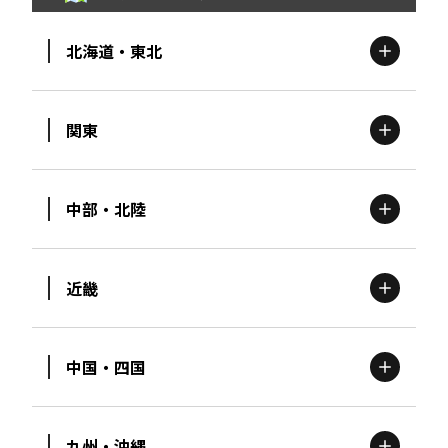
北海道・東北
関東
北海道
エリア
中部・北陸
茨城
エリア
青森
エリア
近畿
新潟
エリア
栃木
エリア
岩手
エリア
中国・四国
滋賀
エリア
富山
エリア
群馬
エリア
宮城
エリア
九州・沖縄