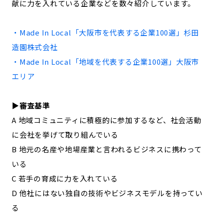
献に力を入れている企業などを数々紹介しています。
記事ライター
アンバサダー
・Made In Local「
大阪市
を代表する企業100選」
杉田
お問い合わせ
会社概要
造園株式会社
・Made In Local「地域を代表する企業100選」
大阪市
エリア
▶︎審査基準
A 地域コミュニティに積極的に参加するなど、社会活動
に会社を挙げて取り組んでいる
B 地元の名産や地場産業と言われるビジネスに携わって
いる
C 若手の育成に力を入れている
D 他社にはない独自の技術やビジネスモデルを持ってい
る