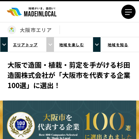
大阪市エリア
エリアから探す
エリアトップ
地域を楽しむ
地域を知る
北海道エリア
青森エリア
岩手エリア
宮城エリア
大阪で造園・植栽・剪定を手がける杉田
秋田エリア
山形エリア
造園株式会社が「大阪市を代表する企業
福島エリア
茨城エリア
100選」に選出！
栃木エリア
群馬エリア
埼玉エリア
千葉エリア
東京23区エリア
多摩エリア
神奈川エリア
新潟エリア
富山エリア
石川エリア
福井エリア
山梨エリア