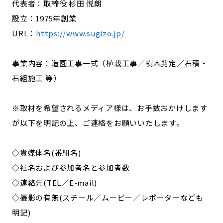
代表者：取締役 杉田 悦朗
設立：1975年創業
URL：
https://www.sugizo.jp/
事業内容：造園工事一式（植栽工事／樹木剪定／石積・
石組施工 等）
※取材を希望されるメディア様は、お手数おかけします
が以下を明記の上、ご連絡をお願いいたします。
◇貴媒体名(番組名)
◇社名および参加者名と参加者数
◇連絡先(TEL／E-mail)
◇撮影の有無(スチール／ムービー／レポーターなども
明記)