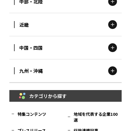
中部・北陸
茨城
エリア
青森
エリア
近畿
新潟
エリア
栃木
エリア
岩手
エリア
中国・四国
滋賀
エリア
富山
エリア
群馬
エリア
宮城
エリア
九州・沖縄
鳥取
エリア
京都
エリア
石川
エリア
埼玉
エリア
秋田
エリア
カテゴリから探す
福岡
エリア
島根
エリア
大阪市
エリア
福井
エリア
千葉
エリア
山形
エリア
特集コンテンツ
地域を代表する企業100
選
佐賀
エリア
岡山
エリア
北摂
エリア
長野
エリア
東京23区
エリア
福島
エリア
プレスリリース
行政連携記事