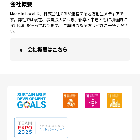
会社概要
沖縄
エリア
高知
エリア
Made In Localは、株式会社IOBIが運営する地方創生メディアで
す。弊社では現在、事業拡大につき、新卒・中途ともに積極的に
採用活動を行っております。 ご興味のある方はぜひご一読くださ
い。
会社概要はこちら