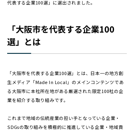
代表する企業100選」に選出されました。
宮崎エリア
鹿児島エリア
沖縄エリア
「
大阪市
を代表する企業100
カテゴリから探す
選」とは
特集コンテンツ
地域を代表する 企業100選
プレスリリース
行政連携記事
MILCプロジェクト
選出企業特別対談
「
大阪市
を代表する企業100選」とは、日本一の地方創
Localist
SDGsの先駆者
生メディア「Made In Local」のメインコンテンツであ
イベント
飲食店
る
大阪市
に本社所在地がある厳選された限定100社の企
地域豆知識
ニッポンの百選大全集
業を紹介する取り組みです。
Sporkle
これまで地域の伝統産業の担い手となっている企業・
SDGsの取り組みを積極的に推進している企業・地域貢
「人」から探す