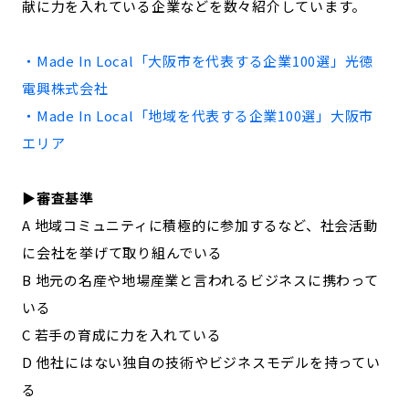
献に力を入れている企業などを数々紹介しています。
記事ライター
アンバサダー
・Made In Local「
大阪市
を代表する企業100選」
光徳
お問い合わせ
会社概要
電興株式会社
・Made In Local「地域を代表する企業100選」
大阪市
エリア
▶︎審査基準
A 地域コミュニティに積極的に参加するなど、社会活動
に会社を挙げて取り組んでいる
B 地元の名産や地場産業と言われるビジネスに携わって
いる
C 若手の育成に力を入れている
D 他社にはない独自の技術やビジネスモデルを持ってい
る