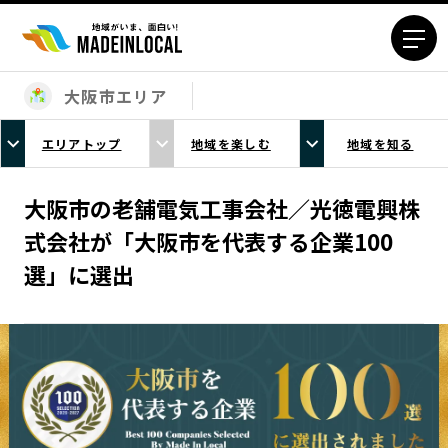
大阪市エリア
エリアから探す
エリアトップ
地域を楽しむ
地域を知る
北海道エリア
青森エリア
岩手エリア
宮城エリア
大阪市の老舗電気工事会社／光徳電興株
秋田エリア
山形エリア
式会社が「大阪市を代表する企業100
福島エリア
茨城エリア
選」に選出
栃木エリア
群馬エリア
埼玉エリア
千葉エリア
東京23区エリア
多摩エリア
神奈川エリア
新潟エリア
富山エリア
石川エリア
福井エリア
山梨エリア