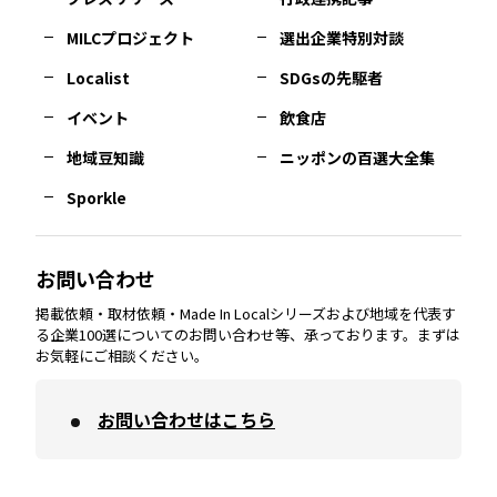
MILCプロジェクト
選出企業特別対談
長崎
エリア
広島
エリア
堺・泉州
エリア
岐阜
エリア
多摩
エリア
Localist
SDGsの先駆者
イベント
飲食店
熊本
エリア
山口
エリア
河内
エリア
静岡
エリア
神奈川
エリア
地域豆知識
ニッポンの百選大全集
Sporkle
大分
エリア
徳島
エリア
兵庫
エリア
愛知
エリア
山梨
エリア
お問い合わせ
掲載依頼・取材依頼・Made In Localシリーズおよび地域を代表す
宮崎
エリア
香川
エリア
奈良
エリア
三重
エリア
る企業100選についてのお問い合わせ等、承っております。まずは
お気軽にご相談ください。
お問い合わせはこちら
鹿児島
エリア
愛媛
エリア
和歌山
エリア