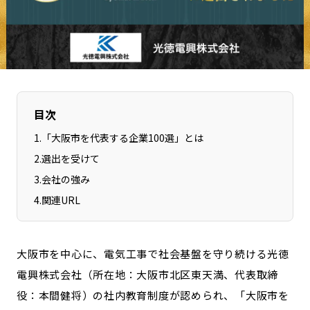
長野エリア
岐阜エリア
静岡エリア
愛知エリア
三重エリア
滋賀エリア
京都エリア
大阪市エリア
北摂エリア
堺・泉州エリア
目次
河内エリア
兵庫エリア
1
.
「大阪市を代表する企業100選」とは
奈良エリア
和歌山エリア
2
.
選出を受けて
鳥取エリア
島根エリア
3
.
会社の強み
岡山エリア
広島エリア
4
.
関連URL
山口エリア
徳島エリア
香川エリア
愛媛エリア
大阪市を中心に、電気工事で社会基盤を守り続ける光徳
高知エリア
福岡エリア
電興株式会社（所在地：大阪市北区東天満、代表取締
佐賀エリア
長崎エリア
役：本間健将）の社内教育制度が認められ、「大阪市を
熊本エリア
大分エリア