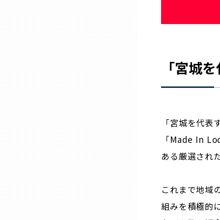
石川
福井
「
宮城
を
山梨
長野
「
宮城
を代表
「Made In
岐阜
ある厳選された
静岡
これまで地域の
組みを積極的
愛知