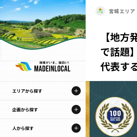
宮城エリア
【地方
で話題
代表する
エリアから探す
企画から探す
北海道
特集コンテンツ
人から探す
青森