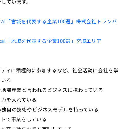
介しています。
cal「
宮城
を代表する企業100選」
株式会社トランバ
Local「地域を代表する企業100選」
宮城
エリア
ニティに積極的に参加するなど、社会活動に会社を挙
でいる
や地場産業と言われるビジネスに携わっている
に力を入れている
ない独自の技術やビジネスモデルを持っている
ットで事業をしている
りも高い給与水準を実現している