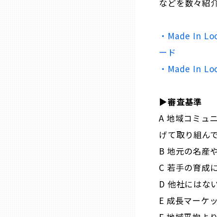
などを数々紹
三重
・Made In Lo
ード
滋賀
・Made In 
京都
▶︎審査基準
大阪市
A 地域コミュ
げて取り組ん
北摂
B 地元の名産
C 若手の育成
堺・泉州
D 他社には
E 成長マーケ
河内
F 地域平均よ