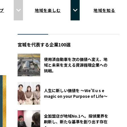
プ
地域を楽しむ
地域を知る
宮城を代表する企業100選
使用済自動車を次の価値へ変え、地
域と未来を支える資源循環企業への
挑戦。
人生に新しい価値を 〜We'll u s e
magic on your Purpose of Life〜
全加盟店が地域No.1へ。探偵業界を
刷新し、新たな基準を創り出す存在