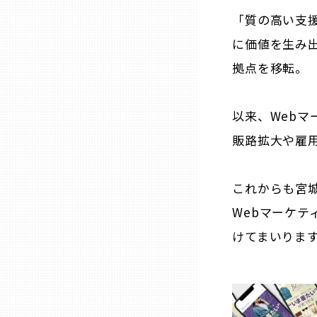
山口
「質の高い支
に価値を生み出
徳島
拠点を移転。
香川
以来、Webマ
愛媛
販路拡大や雇
高知
これからも宮
Webマーケテ
福岡
けてまいりま
佐賀
長崎