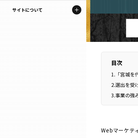
地域を代表する企業100選
記事ライター
サイトについて
岩手
プレスリリース
アンバサダー
私たちの理念
宮城
行政連携記事
お問い合わせ
MILCプロジェクト
秋田
運営会社情報
選出企業特別対談
目次
山形
Localist
1
.
「宮城を代
2
.
選出を受
SDGsの先駆者
福島
3
.
事業の強
イベント
茨城
飲食店
栃木
地域豆知識
Webマーケテ