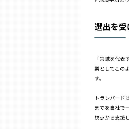
兵庫
選出を受
奈良
和歌山
「宮城を代表す
鳥取
業としてこの
す。
島根
岡山
トランバードは
までを自社で
広島
視点から支援