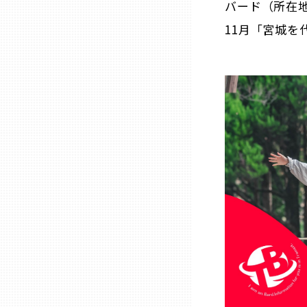
バード（所在地
ニッポンの百選大全集
群馬
11月「宮城を
Sporkle
埼玉
千葉
東京23区
多摩地域
神奈川
新潟
富山