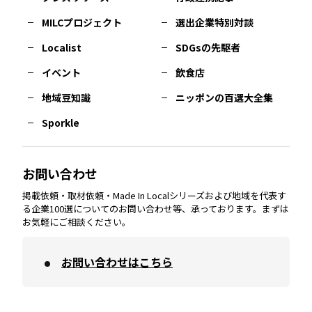
MILCプロジェクト
選出企業特別対談
長崎
エリア
広島
エリア
堺・泉州
エリア
岐阜
エリア
多摩
エリア
Localist
SDGsの先駆者
イベント
飲食店
熊本
エリア
山口
エリア
河内
エリア
静岡
エリア
神奈川
エリア
地域豆知識
ニッポンの百選大全集
Sporkle
大分
エリア
徳島
エリア
兵庫
エリア
愛知
エリア
山梨
エリア
お問い合わせ
掲載依頼・取材依頼・Made In Localシリーズおよび地域を代表す
宮崎
エリア
香川
エリア
奈良
エリア
三重
エリア
る企業100選についてのお問い合わせ等、承っております。まずは
お気軽にご相談ください。
お問い合わせはこちら
鹿児島
エリア
愛媛
エリア
和歌山
エリア