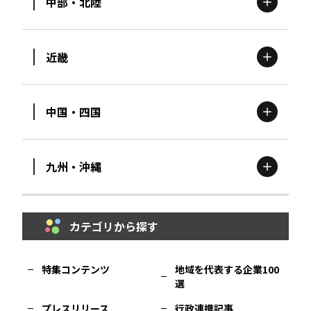
中部・北陸
茨城
エリア
青森
エリア
近畿
新潟
エリア
栃木
エリア
岩手
エリア
中国・四国
滋賀
エリア
富山
エリア
群馬
エリア
宮城
エリア
九州・沖縄
鳥取
エリア
京都
エリア
石川
エリア
埼玉
エリア
秋田
エリア
カテゴリから探す
福岡
エリア
島根
エリア
大阪市
エリア
福井
エリア
千葉
エリア
山形
エリア
特集コンテンツ
地域を代表する企業100
選
佐賀
エリア
岡山
エリア
北摂
エリア
長野
エリア
東京23区
エリア
福島
エリア
プレスリリース
行政連携記事