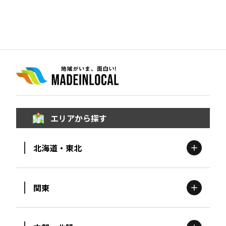
エリアから探す
北海道・東北
関東
北海道
エリア