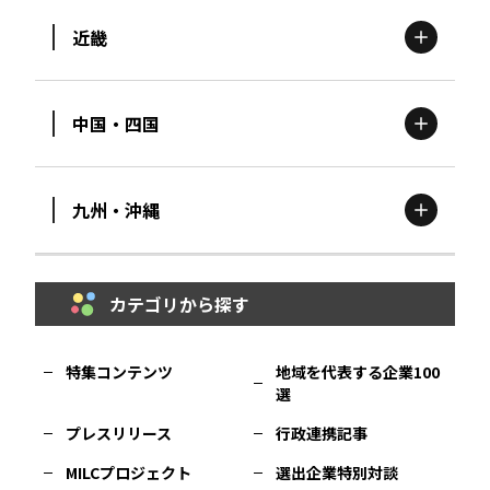
近畿
新潟
エリア
栃木
エリア
岩手
エリア
中国・四国
滋賀
エリア
富山
エリア
群馬
エリア
宮城
エリア
九州・沖縄
鳥取
エリア
京都
エリア
石川
エリア
埼玉
エリア
秋田
エリア
カテゴリから探す
福岡
エリア
島根
エリア
大阪市
エリア
福井
エリア
千葉
エリア
山形
エリア
特集コンテンツ
地域を代表する企業100
選
佐賀
エリア
岡山
エリア
北摂
エリア
長野
エリア
東京23区
エリア
福島
エリア
プレスリリース
行政連携記事
MILCプロジェクト
選出企業特別対談