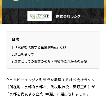
長野エリア
岐阜エリア
静岡エリア
愛知エリア
三重エリア
滋賀エリア
京都エリア
大阪市エリア
北摂エリア
堺・泉州エリア
目次
河内エリア
兵庫エリア
1
.
「京都を代表する企業100選」とは
奈良エリア
和歌山エリア
2
.
選出を受けて
鳥取エリア
島根エリア
3
.
企業としての事業の強み・特徴やこれからの展望
岡山エリア
広島エリア
山口エリア
徳島エリア
ウェルビーイング人財育成を展開する株式会社ラシク
香川エリア
愛媛エリア
（所在地：京都府京都市、代表取締役：黒野正和）が
高知エリア
福岡エリア
「京都を代表する企業100選」に選出されました。
佐賀エリア
長崎エリア
熊本エリア
大分エリア