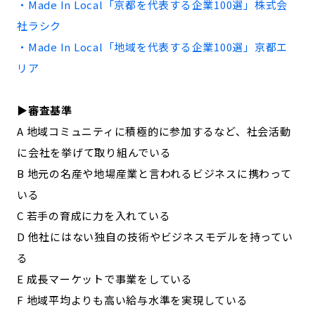
・Made In Local「
京都
を代表する企業100選」
株式会
記事ライター
アンバサダー
社ラシク
・Made In Local「地域を代表する企業100選」
京都
エ
お問い合わせ
会社概要
リア
▶︎審査基準
A 地域コミュニティに積極的に参加するなど、社会活動
に会社を挙げて取り組んでいる
B 地元の名産や地場産業と言われるビジネスに携わって
いる
C 若手の育成に力を入れている
D 他社にはない独自の技術やビジネスモデルを持ってい
る
E 成長マーケットで事業をしている
F 地域平均よりも高い給与水準を実現している