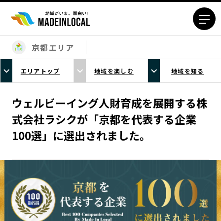
京都エリア
エリアから探す
エリアトップ
地域を楽しむ
地域を知る
北海道エリア
青森エリア
岩手エリア
宮城エリア
ウェルビーイング人財育成を展開する株
秋田エリア
山形エリア
式会社ラシクが「京都を代表する企業
福島エリア
茨城エリア
100選」に選出されました。
栃木エリア
群馬エリア
埼玉エリア
千葉エリア
東京23区エリア
多摩エリア
神奈川エリア
新潟エリア
富山エリア
石川エリア
福井エリア
山梨エリア