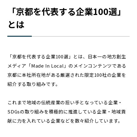
宮崎エリア
鹿児島エリア
「
京都
を代表する企業100選」
沖縄エリア
とは
カテゴリから探す
特集コンテンツ
地域を代表する 企業100選
「
京都
を代表する企業100選」とは、日本一の地方創生
プレスリリース
行政連携記事
メディア「Made In Local」のメインコンテンツである
MILCプロジェクト
選出企業特別対談
京都
に本社所在地がある厳選された限定100社の企業を
Localist
SDGsの先駆者
紹介する取り組みです。
イベント
飲食店
地域豆知識
ニッポンの百選大全集
これまで地域の伝統産業の担い手となっている企業・
Sporkle
SDGsの取り組みを積極的に推進している企業・地域貢
献に力を入れている企業などを数々紹介しています。
「人」から探す