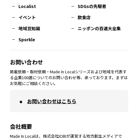
長崎
エリア
広島
エリア
堺・泉州
エリア
岐阜
エリア
多摩
エリア
Localist
SDGsの先駆者
イベント
飲食店
熊本
エリア
山口
エリア
河内
エリア
静岡
エリア
神奈川
エリア
地域豆知識
ニッポンの百選大全集
Sporkle
大分
エリア
徳島
エリア
兵庫
エリア
愛知
エリア
山梨
エリア
お問い合わせ
掲載依頼・取材依頼・Made In Localシリーズおよび地域を代表す
宮崎
エリア
香川
エリア
奈良
エリア
三重
エリア
る企業100選についてのお問い合わせ等、承っております。まずは
お気軽にご相談ください。
お問い合わせはこちら
鹿児島
エリア
愛媛
エリア
和歌山
エリア
会社概要
沖縄
エリア
高知
エリア
Made In Localは、株式会社IOBIが運営する地方創生メディアで