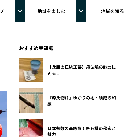
プ
地域を楽しむ
地域を知る
おすすめ豆知識
【兵庫の伝統工芸】丹波焼の魅力に
迫る！
『源氏物語』ゆかりの地・須磨の和
歌
日本有数の高級魚！明石鯛の秘密と
魅力