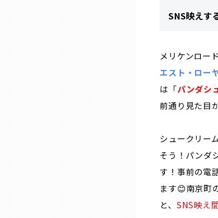
SNS映えす
熊本
メリケンロー
大分
エスト・ロー
宮崎
は「
パンダシ
前通り見た目
鹿児島
シュークリー
沖縄
そう！パンダ
す！事前の電
ます😊南京
と、
SNS映え