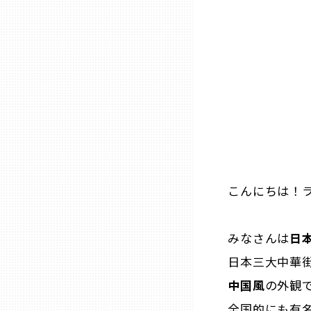
石川
福井
山梨
長野
こんにちは！ラ
岐阜
みなさんは
日
静岡
日本三大中華
中国風
の外観
愛知
全国的にも有