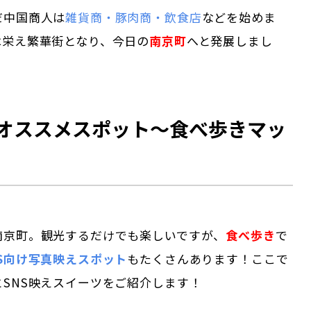
だ中国商人は
雑貨商・豚肉商・飲食店
などを始めま
は栄え繁華街となり、今日の
南京町
へと発展しまし
オススメスポット～食べ歩きマッ
南京町。観光するだけでも楽しいですが、
食べ歩き
で
NS向け写真映えスポット
もたくさんあります！ここで
SNS映えスイーツをご紹介します！