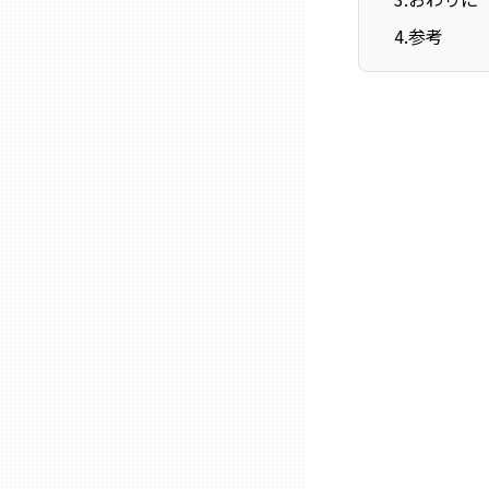
ニッポンの百選大全集
群馬
4
.
参考
Sporkle
埼玉
千葉
東京23区
多摩地域
神奈川
新潟
富山