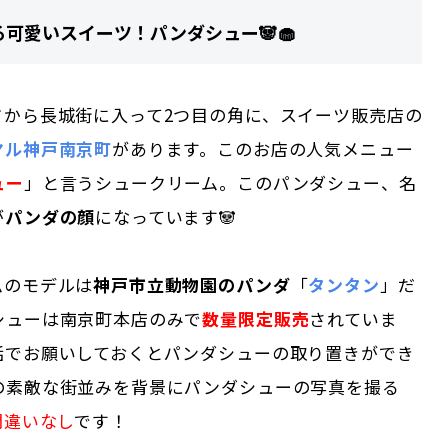
る可愛いスイーツ！パンダシュー🐼🧁
ドから長城街に入って2つ目の角に、スイーツ販売店の
ヤル神戸南京町
があります。このお店の人気メニュー
ュー
」と言うシュークリーム。このパンダシュー、名
が
パンダの顔
になっています🐼
ムのモデルは
神戸市立動物園のパンダ
「
タンタン
」だ
シューは南京町本店のみで
数量限定販売
されていま
話でお願いしておくとパンダシューの取り置きができ
町の素敵な街並みを背景にパンダシューの写真を撮る
間違いなし
です！