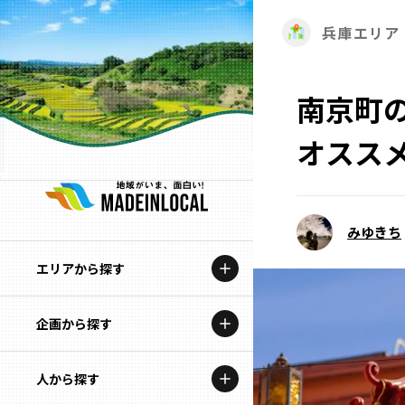
兵庫エリア
南京町
オスス
みゆきち
エリアから探す
企画から探す
北海道
特集コンテンツ
人から探す
青森