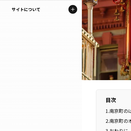
地域を代表する企業100選
記事ライター
サイトについて
岩手
プレスリリース
アンバサダー
私たちの理念
宮城
行政連携記事
お問い合わせ
MILCプロジェクト
秋田
運営会社情報
選出企業特別対談
山形
Localist
SDGsの先駆者
福島
イベント
目次
茨城
飲食店
1
.
南京町の
栃木
2
.
南京町の
地域豆知識
3
.
おわりに