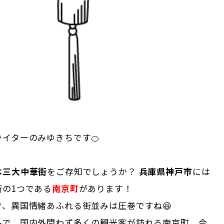
イターのみゆきちです🍊
本三大中華街
をご存知でしょうか？
兵庫県神戸市
には
街の1つである
南京町
があります！
で、異国情緒あふれる街並みは圧巻ですね😆
名で、国内外問わず多くの観光客が訪れる南京町。今