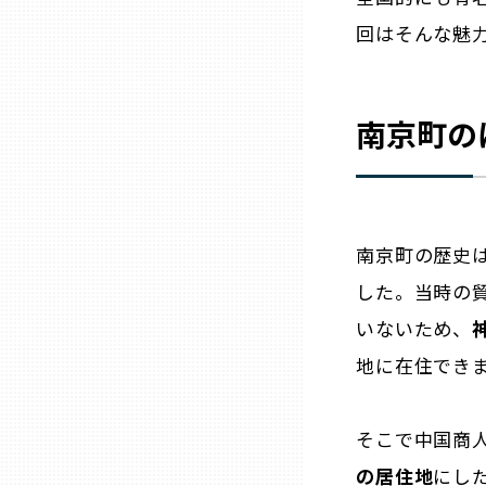
回はそんな魅
三重
滋賀
南京町の
京都
大阪市
南京町の歴史
した。当時の
北摂
いないため、
地に在住でき
堺・泉州
そこで中国商
河内
の居住地
にし