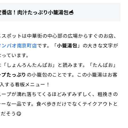
定番店！肉汁たっぷり小籠湯包🥣
メスポットは中華街の中心部の広場からすぐのお店、
タンパオ南京町店
です。「
小籠湯包
」の大きな文字が
なっています。
は「しょんろんたんぱお」と読みます。「たんぱお」
ープたっぷり
の小籠包のことです。この小籠湯はお客
入する看板メニュー！
スープが滴れ落ちてくるほどみずみずしく、粗挽きの
シーな一品です。食べ歩きだけでなくテイクアウトと
だそう😋