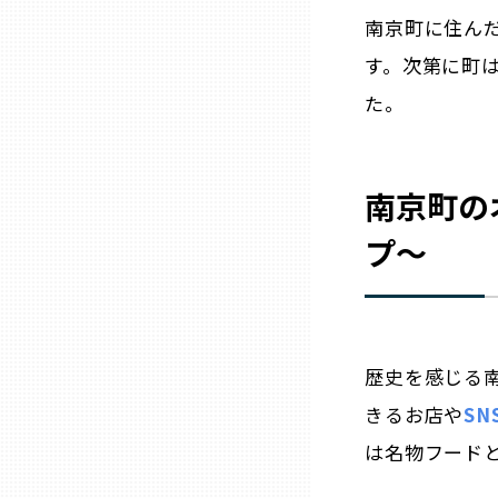
南京町に住ん
兵庫
す。次第に町
奈良
た。
和歌山
南京町の
鳥取
プ～
島根
岡山
歴史を感じる
きるお店や
S
広島
は名物フードと