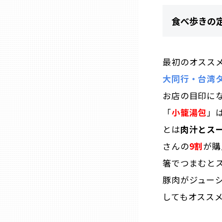
山口
食べ歩きの
徳島
最初のオスス
香川
大同行・台湾
お店の目印に
愛媛
「
小籠湯包
」
高知
とは
肉汁とス
さんの
9割
が購
福岡
箸でつまむと
豚肉がジュー
佐賀
してもオススメ
長崎