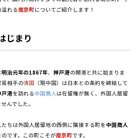
力溢れる
南京町
についてご紹介します！
はじまり
は
明治元年の1867年
、
神戸港
の開港と共に始まりま
貿易相手の
清国
（現中国）は日本との条約を締結して
神戸港
を訪れる
中国商人
は在留権が無く、外国人居留
ませんでした。
人たちは外国人居留地の西側に隣接する町を
中国商人
たのです。この町こそが
南京町
です。